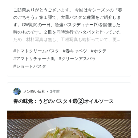
ご訪問ありがとうございます。 今回は今シーズンの『春
のごちそう』第１弾で、大皿パスタ２種類をご紹介しま
す。GW期間の一日、急遽パスタディナー(?)を開催した
時のものです。２皿を同時進行でバタバタと作っていた
ため、材料写真は無し、工程写真も端折っていて、更に
はピンボケ写真も多々ありますが、どうぞご容赦くださ
#
トマトクリームパスタ
#
春キャベツ
#
ホタテ
い。 ★ホタテと春キャベツのトマトクリームパスタ 材料
#
アマトリチャーナ風
#
グリーンアスパラ
（大皿に入る分） 作り方 ★春のアマトリチャーナ風ペン
#
ショートパスタ
ネ 材料（大皿に入る分） 作り方 ★ホタテと春キャベツ
のトマトクリームパスタ 材料（大皿に入る分） フジッリ
（ショートパスタ ）２００g ホタテ貝柱（冷凍していた
もの）７個 ＊厚みがある…
•
メン喰い日和
3年前
春の味覚：うどのパスタ４選②オイルソース