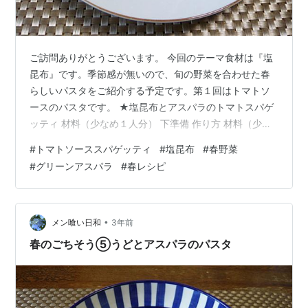
ご訪問ありがとうございます。 今回のテーマ食材は『塩
昆布』です。季節感が無いので、旬の野菜を合わせた春
らしいパスタをご紹介する予定です。第１回はトマトソ
ースのパスタです。 ★塩昆布とアスパラのトマトスパゲ
ッティ 材料（少なめ１人分） 下準備 作り方 材料（少な
め１人分） スパゲッティ ６０g 塩昆布 小さじ２ ニンニ
#
トマトソーススパゲッティ
#
塩昆布
#
春野菜
ク（潰す） １/２片 グリーンアスパラ ２本 ミニトマト ３
#
グリーンアスパラ
#
春レシピ
個 ●調味料など オリーブオイル 適量 トマトソース 大さ
じ３ 塩、コショウ 各適量 下準備 ①グリーンアスパラ：
根元の硬い部分は切り落とし、ハカマは包丁で取り除
く。４〜５㎝長さの斜め薄切りにする。 ②ミニトマト：
•
メン喰い日和
3年前
四つ割り…
春のごちそう⑤うどとアスパラのパスタ