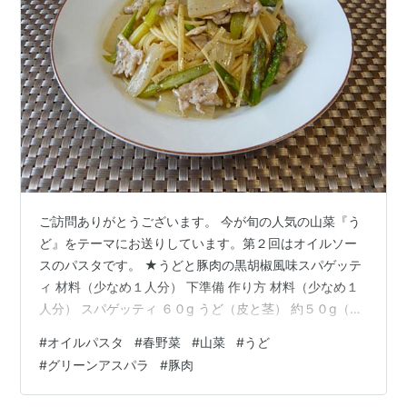
ご訪問ありがとうございます。 今が旬の人気の山菜『う
ど』をテーマにお送りしています。第２回はオイルソー
スのパスタです。 ★うどと豚肉の黒胡椒風味スパゲッテ
ィ 材料（少なめ１人分） 下準備 作り方 材料（少なめ１
人分） スパゲッティ ６０g うど（皮と茎） 約５０g（約
１/３本分くらい） ＊下茹で後、冷凍したものを使ってい
#
オイルパスタ
#
春野菜
#
山菜
#
うど
ます。 ニンニク（潰す） １/２片 豚切り落とし肉 ４０g
#
グリーンアスパラ
#
豚肉
グリーンアスパラ 小２本 ●調味料など オリーブオイル
適量 黒コショウ たくさん 塩 少々 下準備 ①うど（下茹