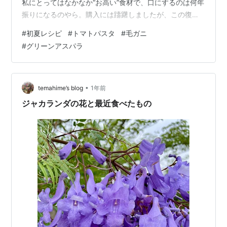
私にとってはなかなか“お高い”食材で、口にするのは何年
振りになるのやら。購入には躊躇しましたが、この復活
第一弾パスタにも使ってみよう！と、ちょっと贅沢をし
#
初夏レシピ
#
トマトパスタ
#
毛ガニ
てみました😁 今回は前編としてトマトソースのパスタで
#
グリーンアスパラ
す。 ★毛ガニとアスパラのリングイネ 材料（少なめ１人
分） 作り方 材料（少なめ１人分） リングイネ（ロング
パスタ） ６０g 毛ガニのむき身 ３０gくらい 毛ガニのみ
そ 大さじ１くらい にんにく（潰す） 小１/２片 ミニトマ
•
temahime’s blog
1年前
ト（四つ割り） …
ジャカランダの花と最近食べたもの