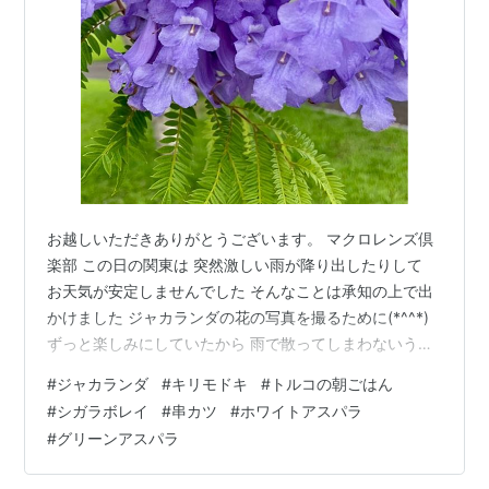
お越しいただきありがとうございます。 マクロレンズ倶
楽部 この日の関東は 突然激しい雨が降り出したりして
お天気が安定しませんでした そんなことは承知の上で出
かけました ジャカランダの花の写真を撮るために(*^^*)
ずっと楽しみにしていたから 雨で散ってしまわないうち
にと思いました ジャカランダは世界三大花木の一つに数
#
ジャカランダ
#
キリモドキ
#
トルコの朝ごはん
えられています ホウオウボク、カエンボク、ジャカラン
#
シガラボレイ
#
串カツ
#
ホワイトアスパラ
ダ（紫雲木（シウンボク））です ジャカランダ（キリモ
#
グリーンアスパラ
ドキ） 南米原産 ノウゼンカズラ科の落葉樹 アフリカや
オーストラリアではジャカランダ並木があって町全体が