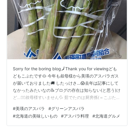
徳永千奈美
夏焼雅
菅谷梨沙子
中島早貴
清水佐紀
岡井千聖
有原栞菜
Sorry for the boring blog🗾Thank you for viewingども
どもこぶたです🐽 今年も叔母様から美瑛のアスパラガス
が届いておりました🚚 したっけさ…😱去年は記事にして
*
リスト
：
リスト::ハロプロ関連キーワード//固有名詞
なかったみたいなの📝ブログの存在は知らない(と思う)け
ど…🙇‍♀️叔母様すいません💦 茹でたのは厨房係(＝こぶた
姉)…んで…ミモザサラダこぶた風…って茹で卵も厨房係
#
美瑛のアスパラ
#
グリーンアスパラ
作だよwww🤔う～む……想像してたのと違うべさ💧まっ
#
北海道の美味しいもの
#
アスパラ料理
#
北海道グルメ
たくもって…💔センスなし…泣😭 厨房係作…アスパラ
巻・肉巻・焼きアスパラ明太子マヨ添👍 結論…やっぱ
👩‍⚖️Simple is best.だべさ～www🚜やっぱ美瑛のアスパラ