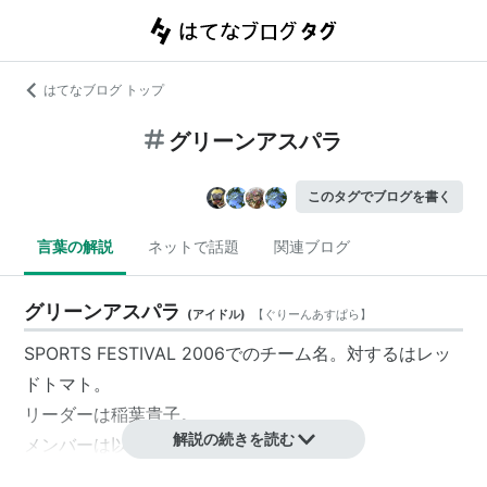
はてなブログ トップ
グリーンアスパラ
このタグでブログを書く
言葉の解説
ネットで話題
関連ブログ
グリーンアスパラ
(
アイドル
)
【
ぐりーんあすぱら
】
SPORTS FESTIVAL 2006でのチーム名。対するは
レッ
ドトマト
。
リーダーは稲葉貴子。
解説の続きを読む
メンバーは以下のとおり。