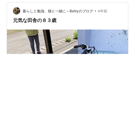
で後、冷凍したもの）：皮は千切りにする。茎は既に拍
子切りにしたもの。 ＊『うど』の下処理と保存について
•
暮らしと勉強、猫と一緒に～Bettyのブログ
4年前
は…
元気な田舎の８３歳
北海道の主人の叔母ちゃんは８３歳です。 主人の実家の