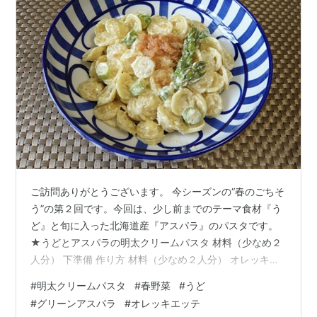
ご訪問ありがとうございます。 今シーズンの“春のごちそ
う”の第２回です。今回は、少し前までのテーマ食材『う
ど』と旬に入った北海道産『アスパラ』のパスタです。
★うどとアスパラの明太クリームパスタ 材料（少なめ２
人分） 下準備 作り方 材料（少なめ２人分） オレッキエ
ッテ（ショートパスタ）１００g うど（５㎜厚くらいの
#
明太クリームパスタ
#
春野菜
#
うど
小口切り） 約３０g ＊下茹で済み＆冷凍しておいたもの
#
グリーンアスパラ
#
オレッキエッテ
を使っています。 グリーンアスパラ（太めのLサイズ）