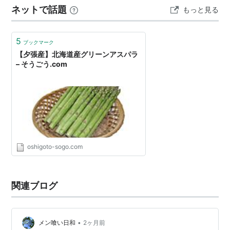
ネットで話題
もっと見る
はびっく…
5
ブックマーク
【夕張産】北海道産グリーンアスパラ
– そうごう.com
oshigoto-sogo.com
関連ブログ
•
メン喰い日和
2ヶ月前