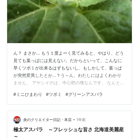
ん？ まさか… もう１度よーく見てみると、やはり、どう
見ても葉っぱには見えない。だからといって、こんなに
早くツボミが出来るはずもないし、もしかして、葉っぱ
が突然変異したとか…？う～ん、わたしにはよくわかり
ません。 アヤシイのは、中心部の塊なんです。 なんとな
くツボミのような気もするのだけど、どうでしょうね
#
ミニひまわり
#
ツボミ
#
グリーンアスパラ
～。 ひまわりといえば、これまた実家の夏の風物詩で、
ノッポの大輪のひまわりが植えられていました。当時、
小学生だったわたしには、とてつもなく大きく見えたも
•
のです。😅 おまけ。 グリーンアスパラのベビーちゃんで
炎のクリエイター日記・本店
1年前
す。真ん中は成長したアスパラで、葉が生い茂っていま
極太アスパラ ～フレッシュな旨さ 北海道美麗産
す。 この子たち（左右２本）は、もう食…
～