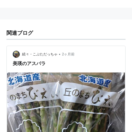
稲葉貴子（リーダー）
吉澤ひとみ
紺野あさ美
斉藤瞳
関連ブログ
あさみ
大谷雅恵
亀井絵里
•
続々・こぶただっちゃ
2ヶ月前
加護亜依
美瑛のアスパラ
飯田圭織
アヤカ
岡田唯
高橋愛
新垣里沙
田中れいな
松浦亜弥
矢島舞美