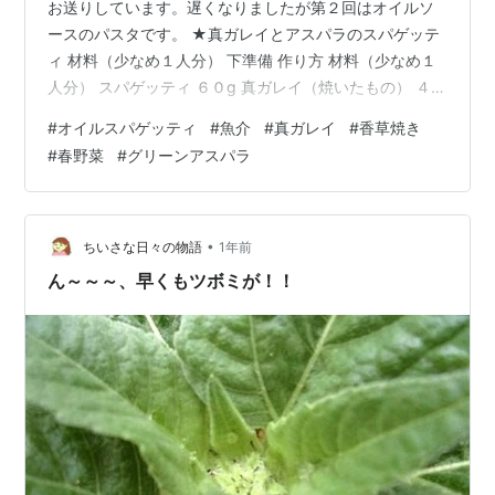
お送りしています。遅くなりましたが第２回はオイルソ
ースのパスタです。 ★真ガレイとアスパラのスパゲッテ
ィ 材料（少なめ１人分） 下準備 作り方 材料（少なめ１
人分） スパゲッティ ６０g 真ガレイ（焼いたもの） ４０
gくらい ニンニク（潰す） １片 新タマネギ（スライス）
#
オイルスパゲッティ
#
魚介
#
真ガレイ
#
香草焼き
３０g グリーンアスパラ ２本 タイム ３、４枝 ●調味料
#
春野菜
#
グリーンアスパラ
など オリーブオイル 適量 日本酒 小さじ２ 塩、コショウ
各適量 下準備 ①真ガレイ：焼いたものを軽くほぐして
おく。 ②グリーンアスパラ：根元の硬い部分を切り落と
し、根元から５㎝くらいの部分はピーラーなどで皮を剥
•
ちいさな日々の物語
1年前
く…
ん～～～、早くもツボミが！！