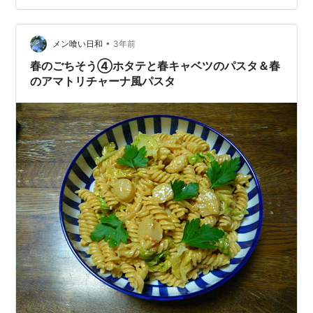
１本 ニンニク（潰す） 小１片 タマネギ（みじん切り）
４０g 辛子明太子 ３０g ＊１/４ほど飾り用に除け、残り
にマヨネーズ小さじ１＋１/２を混ぜる。 ●調味料など
•
メン喰い日和
3年前
オリー…
春のごちそう④ホタテと春キャベツのパスタ＆春
のアマトリチャーナ風パスタ