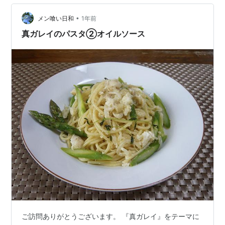
紫に染まるらしい 日本では花の形が桐の花に似ているこ
とから別名「キリモ…
•
メン喰い日和
1年前
真ガレイのパスタ②オイルソース
ご訪問ありがとうございます。 『真ガレイ』をテーマに