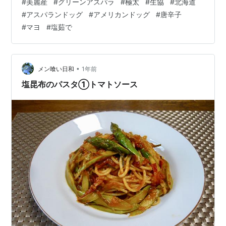
#
美麗産
#
グリーンアスパラ
#
極太
#
生協
#
北海道
世の中になったものだ。 嵐の相葉くんのお料理番組で、
#
アスパランドッグ
#
アメリカンドッグ
#
唐辛子
アスパランドッグと言うお料理を紹介していた。アスパ
#
マヨ
#
塩茹で
ラの頭の部分にスライスチーズを巻き、上からロースハ
ムを巻いてホットケーキミックスで、アメリカンドッグ
のように仕上げるものだった。アスパラの軸がふにゃ～
として食べ辛そうな雰囲気だったので、竹串をアスパ
•
メン喰い日和
1年前
ラ…
塩昆布のパスタ①トマトソース