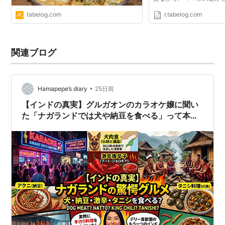
く、 したがって、釣り師
tabelog.com
r.tabelog.com
は、 なかなかあなどれな
は、カレー大好き...
関連ブログ
•
Hamapepe’s diary
25日前
【インドの真実】グルガオンのカラオケ嬢に聞い
た「ナガランドでは犬や納豆を食べる」って本
当？