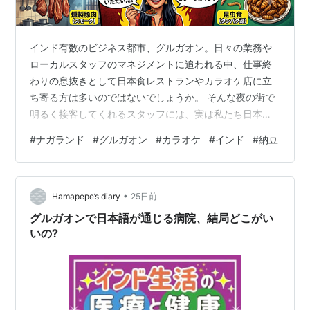
インド有数のビジネス都市、グルガオン。日々の業務や
ローカルスタッフのマネジメントに追われる中、仕事終
わりの息抜きとして日本食レストランやカラオケ店に立
ち寄る方は多いのではないでしょうか。 そんな夜の街で
明るく接客してくれるスタッフには、実は私たち日本人
に顔立ちがよく似た「北東インド」出身の若者が少なく
#
ナガランド
#
グルガオン
#
カラオケ
#
インド
#
納豆
ありません。 ある夜、カラオケ店でナガランド州出身の
女の子と、お互いの故郷の食べ物について話していたと
きのことです。 「やっぱりインドにいると、毎日カレー
•
食べてるの？」 そんな軽い気持ちで尋ねた私に、彼女は
Hamapepe’s diary
25日前
あっけらかんとこう答えたのです。 「ううん。私の地元
グルガオンで日本語が通じる病院、結局どこがい
では、犬を食べるよ。あと、納豆もね」 ……
いの?