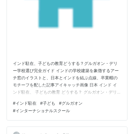
インド駐在、子どもの教育どうする？グルガオン・デリ
ー学校選び完全ガイド インドの学校建築を象徴するアー
チ窓のイラストと、日本とインドを結ぶ点線、卒業帽の
モチーフを配した記事アイキャッチ画像 日本 インド イ
ンド駐在、 子どもの教育 どうする？ グルガオン・デリ
ー 学校選び完全ガイド 日本人学校 / インターナショナル
#
インド駐在
#
子ども
#
グルガオン
スクール / 学費 / 手続き Hamapepe's diary インドへの
#
インターナショナルスクール
家族帯同が決まったとき、住居や治安と並んで最も気に
なるのが「子供の教育」ではないでしょうか。私自身は
子供を連れての赴任経験がないため、この記事は現地の