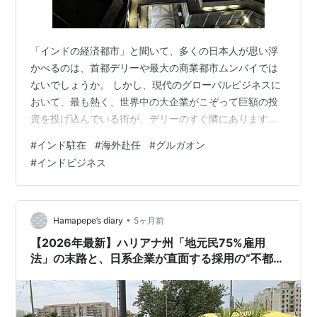
「インドの経済都市」と聞いて、多くの日本人が思い浮
かべるのは、首都デリーや最大の商業都市ムンバイでは
ないでしょうか。 しかし、現代のグローバルビジネスに
おいて、最も熱く、世界中の大企業がこぞって巨額の投
資を投げ込んでいる街が、デリーのすぐ隣にあります。
その街の名は、「グルガオン（Gurgaon）」。 日本では
#
インド駐在
#
海外赴任
#
グルガオン
まだ知名度が低いかもしれませんが、ここにはGoogle、
#
インドビジネス
Microsoft、Amazonといった世界的なテック巨頭が軒を
連ね、日系企業だけでも数百社規模が進出している、イ
ンド有数の最強ビジネス都市です。 今や「インド版シリ
コンバレー」とも称されるこの街ですが、実はわずか30
•
Hamapepe’s diary
5ヶ月前
年前までは、ど…
【2026年最新】ハリアナ州「地元民75%雇用
法」の末路と、日系企業が直面する採用の“不都合
な真実”