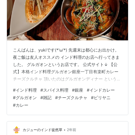
こんばんは、yukiです(*'ω'*) 先週末は都心にお出かけ。
夜ご飯は友人オススメの インド料理のお店へ行ってきま
した。 グルガオンというお店です。 公式サイト↓ 【公
式】本格インド料理グルガオン銀座一丁目有楽町カレー
チーズクルチャ 頂いたのはグルガオンディナー というコ
ース料理。 3,500円/1人 コースの内容は公式サイトから
#
インド料理
#
スパイス料理
#
銀座
#
インドカレー
↓ 最初に出てきたパニプーリは 見た目が可愛いです。 な
#
グルガオン
#
雑記
#
チーズクルチャ
#
ビリヤニ
んとも面白い サクサク食感で お菓子のようなものでし
#
カレー
た。 ２品目のチーズクルチャは チーズ入りのナンのよう
なもの。 チーズたっぷり♡ どれも美味しかったのですが
１番気に入ったのはコレでした。 タンドリーチ…
•
カジューのインド徒然草
2年前