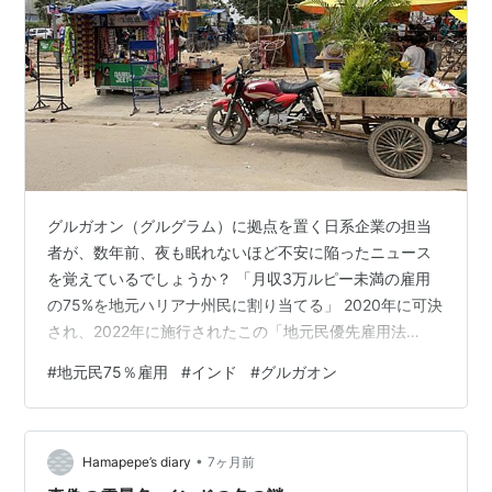
グルガオン（グルグラム）に拠点を置く日系企業の担当
者が、数年前、夜も眠れないほど不安に陥ったニュース
を覚えているでしょうか？ 「月収3万ルピー未満の雇用
の75%を地元ハリアナ州民に割り当てる」 2020年に可決
され、2022年に施行されたこの「地元民優先雇用法
（The Haryana State Employment of Local Candidates
#
地元民75％雇用
#
インド
#
グルガオン
Act）」は、当時、製造業のマネサールやバワール、そし
てIT・サービス業がひしめくグルガオンに激震を走らせ
ました。 2026年現在、この問題はどうなり、現場では何
•
が起きているのか。ガイドブックには載らない「採用の
Hamapepe’s diary
7ヶ月前
裏側」をレポートします。 1…