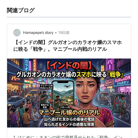
関連ブログ
•
Hamapepe’s diary
19日前
【インドの闇】グルガオンのカラオケ嬢のスマホ
に映る「戦争」。マニプール内戦のリアル
1. はじめに：ネオンの街で突然見せられた「戦争」 イン