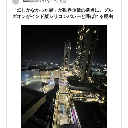
教育支援団体や実際に子供を通わせている駐在家庭の発
•
Hamapepe’s diary
2ヶ月前
信内容…
「畑しかなかった街」が世界企業の拠点に。グル
ガオンがインド版シリコンバレーと呼ばれる理由