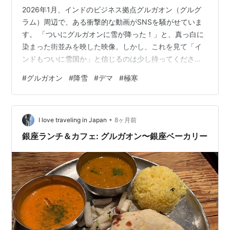
2026年1月、インドのビジネス拠点グルガオン（グルグ
ラム）周辺で、ある衝撃的な動画がSNSを騒がせていま
す。 「ついにグルガオンに雪が降った！」と、真っ白に
染まった街並みを映した映像。しかし、これを見て「イ
ンドもついに雪国か」と信じるのは少し待ってくださ
い。実はこれ、**数年前の映像を使い回したデマ（フェ
#
グルガオン
#
降雪
#
デマ
#
極寒
イクニュース）**なのです。 情報の真相と、そして「雪
は降らないのになぜか地獄のように寒い」インドの冬の
正体について解説します。 1. SNSで話題の「雪景色」、
•
その意外な真相 X（旧Twitter）やWhatsAppで拡散され
I love traveling in Japan
8ヶ月前
ている「雪のグルガオン」動画。ファクトチェックサイ
銀座ランチ＆カフェ: グルガオン〜銀座ベーカリー
トの調査により…