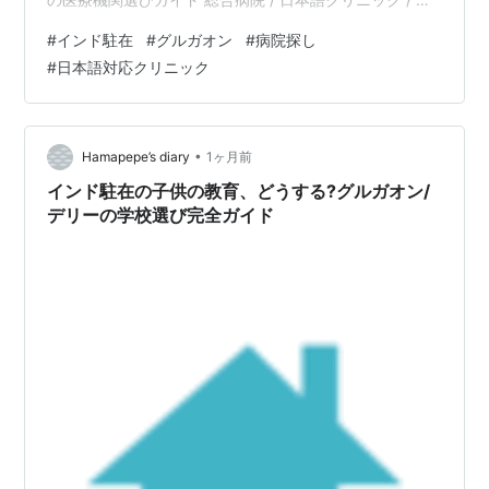
ャパンヘルプデスク Hamapepe's diary インド駐在が決
#
インド駐在
#
グルガオン
#
病院探し
まったとき、住居や治安と同じくらい気になったのが
#
日本語対応クリニック
「体調を崩したときにどこへ行けばいいのか」でした。
正直、大きな病気で入院した経験までは私自身ないので
すが、「何かあったときのために」と思って情報を集め
ていくと、グルガオンには日本語で受診できる場所が思
•
Hamapepe’s diary
1ヶ月前
っていたより…
インド駐在の子供の教育、どうする?グルガオン/
デリーの学校選び完全ガイド