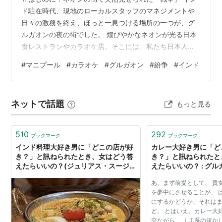
ド駐在時代、現地のローカルスタッフのマネジメントや
日々の激務を終え、ほっと一息つける場所の一つが、グ
ルガオンの夜の街でした。 煌びやかなネオンが光る日本
食レストランやカラオケ店。そこには、私たち日本人に
顔立ちがよく似た北東インド出身の若者たちが多く働い
#
マニプール
#
カラオケ
#
グルガオン
#
紛争
#
インド
ています。彼女たちはいつも明るく、流暢な英語と親し
みやすい笑顔で、駐在員たちの疲れを癒してくれまし
た。 しかし、ある夜のこと。いつも通りカラオケ店で他
ネットで話題
もっと見る
愛のない世間話をしていた時、一人の女の子が突然、真
顔で自分のスマートフォンを私に向けてきました。 「こ
れ、私の地元の友達なの」 画面を覗き込ん…
510
292
ブックマーク
ブックマーク
インド料理大好き男に「どこの店が好
カレー大好き男に「ど
き？」と訊ねられたとき、女はどう答
き？」と訊ねられたと
えたらいいの？(ジュリアス・スージ
えたらいいの？ : グル
ー)-グルガオン
GURGAON[食べログ]
あ、まず前提として、 貴
を夢中にさせることが、 
にするかどうか、それは
ど。 とはいえ、カレー大
交ながら、 ＩＴ系の超か