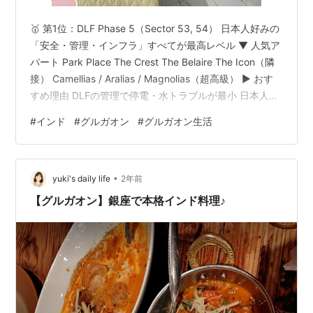
🥇 第1位：DLF Phase 5（Sector 53, 54） 日本人好みの
「安全・管理・インフラ」すべてが最高レベル ▼ 人気ア
パート Park Place The Crest The Belaire The Icon（隣
接） Camellias / Aralias / Magnolias（超高級） ▶ おす
すめ理由 DLFの管理で停電・水トラブルが最小 日本人学
校のバスが多く、ファミリー層が大量 スーパー・レスト
#
インド
#
グルガオン
#
グルガオン生活
ランが豊富 高級エリアなので治安が圧倒的に良い 迷った
らまずここ。日本人駐在の鉄板エリアです。 🥈 第2位：
DLF Phase 1 最も伝統的な“日本人密集エリア” ▼ 人気ア
•
パ…
yuki's daily life
2年前
【グルガオン】銀座で本格インド料理♪