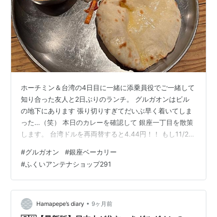
ホーチミン＆台湾の4日目に一緒に添乗員役でご一緒して
知り合った友人と2日ぶりのランチ。 グルガオンはビル
の地下にあります 張り切りすぎてだいぶ早く着いてしま
った…（笑） 本日のカレーを確認して 銀座一丁目を散策
します。 台湾ドルを再両替すると4.44円！！ もし11/29
にGPAで10000円を台湾ドルに両替して、その台湾ドル
#
グルガオン
#
銀座ベーカリー
をここで再両替したとすると… 10000円 →（5.4994
#
ふくいアンテナショップ291
円/TWD）→ 1818.4TWD →（4.44円/TWD）→ 8074円
と2割減っちゃう…。 開店少し前に友人とビル前で落ち合
って地下1階へ。すでに4組くらい待っています。 11時半
に時間通り開店です。辛口の…
•
Hamapepe’s diary
9ヶ月前