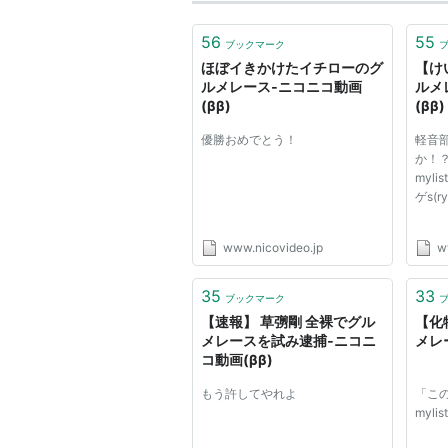
56
55
ブックマーク
ほぼイきかけたイチローのグ
【け
ルメレース‐ニコニコ動画
ルメ
(ββ)
(ββ)
優勝おめでとう！
軽音
か！
myli
ゲs(ry
www.nicovideo.jp
w
35
33
ブックマーク
【速報】 草彅剛 全裸でグル
【化
メレースを試み逮捕‐ニコニ
メレ
コ動画(ββ)
もう許してやれよ
「こ
mylis