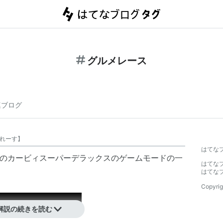
グルメレース
連ブログ
れーす
】
はてな
星のカービィスーパーデラックスのゲームモードの一
はてな
はてな
Copyrig
解説の続きを読む