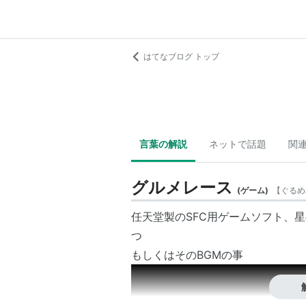
はてなブログ トップ
言葉の解説
ネットで話題
関
グルメレース
(
ゲーム
)
【
ぐるめ
任天堂製のSFC用ゲームソフト、
つ
もしくはそのBGMの事