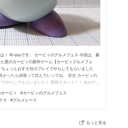
！ Ri-asuです。 カービィのグルメフェス 今回は、最
売した星のカービィの新作ゲーム【カービィグルメフェ
 ちょっとおすそ分けプレイでやらしてもらいました
いけど良かったら頑張って読んでいってね。 目次 カービィの
イでやらしてもらいました！ 競技スタート！！ あのゲー
悪かった所 カービィのグルメフェスは、あのゲームに似
のカービィ
#
カービィのグルメフェス
の写真無かったので、持っていたカービィのプラモデル
クス
#
グルメレース
もっと見る