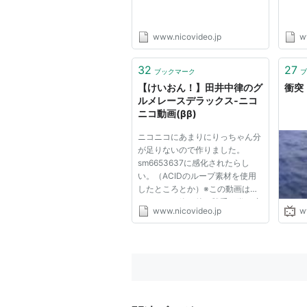
www.nicovideo.jp
w
32
27
ブックマーク
ブ
【けいおん！】田井中律のグ
衝突
ルメレースデラックス‐ニコ
ニコ動画(ββ)
ニコニコにあまりにりっちゃん分
が足りないので作りました。
sm6653637に感化されたらし
い。（ACIDのループ素材を使用
したところとか）※この動画はグ
ルメレース終了後、勝手に巻き戻
www.nicovideo.jp
w
しされます。■過去のけいおん
MAD→sm6698254■グルメレー
ス前作→sm2164009■うｐりす
と→mylist/1936290