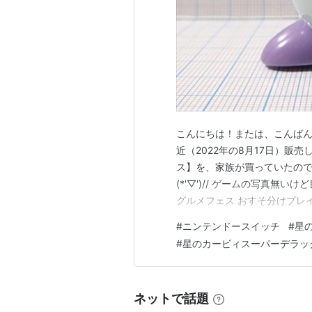
こんにちは！または、こんばんは
近（2022年の8月17日）販
ス】を、家族が買っていたので
(*'▽')// ゲームの写真無
グルメフェス おすそ分けプレ
ムに似ている？ 良かった所・
#
ニンテンドースイッチ
#
星
ている・・・ ちょっとゲーム
#
星のカービィスーパーデラッ
で・・・(;´Д｀) えっ…
ネットで話題