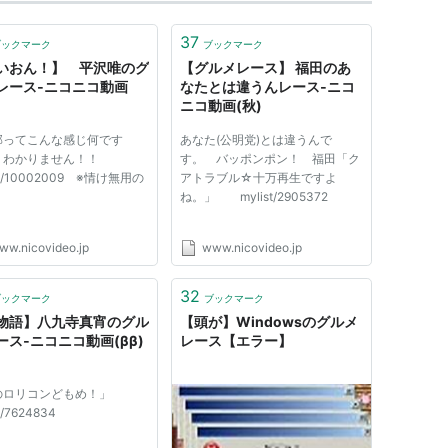
37
ブックマーク
ブックマーク
いおん！】 平沢唯のグ
【グルメレース】 福田のあ
レース‐ニコニコ動画
なたとは違うんレース‐ニコ
ニコ動画(秋)
部ってこんな感じ何です
あなた(公明党)とは違うんで
？わかりません！！
す。 バッポンポン！ 福田「ク
st/10002009 ※情け無用の
アトラブル☆十万再生ですよ
ね。」 mylist/2905372
ww.nicovideo.jp
www.nicovideo.jp
32
ブックマーク
ブックマーク
物語】八九寺真宵のグル
【頭が】Windowsのグルメ
ース‐ニコニコ動画(ββ)
レース【エラー】
のロリコンどもめ！」
t/7624834