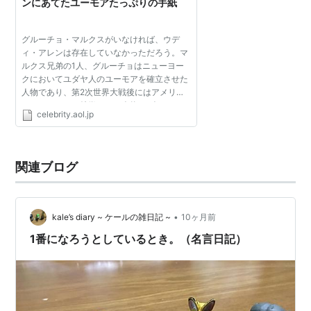
ンにあてたユーモアたっぷりの手紙
グルーチョ・マルクスがいなければ、ウデ
ィ・アレンは存在していなかっただろう。マ
ルクス兄弟の1人、グルーチョはニューヨー
クにおいてユダヤ人のユーモアを確立させた
人物であり、第2次世界大戦後にはアメリカ
のコメディーを特徴づけた人物の1人だ。そ
celebrity.aol.jp
してその遺産は60年代に入るとウディ・アレ
ンに受け継がれた。アレ...
関連ブログ
•
kale’s diary ~ ケールの雑日記 ~
10ヶ月前
1番になろうとしているとき。（名言日記）