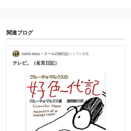
模したものである。
また、ドリフターズのかつてのギャグ「ヒゲダンス」
も、グルーチョのヒゲと動作を参考にしたものである。
関連ブログ
•
kale’s diary ~ ケールの雑日記 ~
7ヶ月前
テレビ。（名言日記）