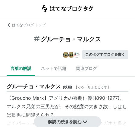
はてなブログ トップ
グルーチョ・マルクス
このタグでブログを書く
言葉の解説
ネットで話題
関連ブログ
グルーチョ・マルクス
(
映画
)
【
ぐるーちょまるくす
】
【Groucho Marx】アメリカの喜劇俳優(1890-1977)。
マルクス兄弟の三男だが、その態度の大きさ故、しばし
ば長男に間違えられる。
解説の続きを読む
よくパーティー用品として売られている「メガネと鼻と
ヒゲ」の扮装グッズは、実は、
グルーチョ・マルクス
を