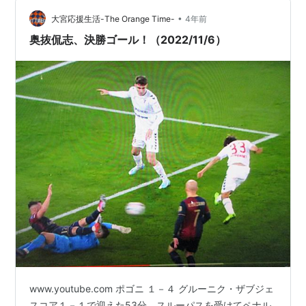
•
大宮応援生活-The Orange Time-
4年前
奥抜侃志、決勝ゴール！（2022/11/6）
www.youtube.com ポゴニ １－４ グルーニク・ザブジェ
スコア１－１で迎えた53分、スルーパスを受けてペナル