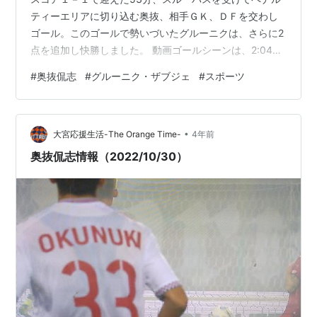
ティーエリアに切り込む奥抜、相手ＧＫ、ＤＦを交わし
ゴール。このゴールで勢いづいたグルーニクは、さらに2
点を追加し快勝しました。 動画ゴールシーンは、2:04あ
たり ランキングに参加しています↓ にほんブログ村 サッ
#
奥抜侃志
#
グルーニク・ザブジェ
#
スポーツ
カーランキング
•
大宮応援生活-The Orange Time-
4年前
奥抜侃志情報（2022/10/30）