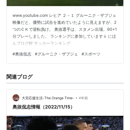
www.youtube.com レヒア ２－１ グルーニク・ザブジェ
映像だと、優勢に試合を進めていたように見えますが、2
つのＣＫで逆転負け。 奥抜選手は、スタメン出場。90+1
分プレーしました。 ランキングに参加しています↓ にほ
んブログ村 サッカーランキング
#
奥抜侃志
#
グルーニク・ザブジェ
#
スポーツ
関連ブログ
•
大宮応援生活-The Orange Time-
4年前
奥抜侃志情報（2022/11/15）