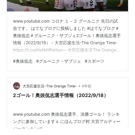
www.youtube.com コロナ １－２ グールニク 先日の試
合です。 はてなブログに投稿しました #はてなブログ＃
奥抜侃志＃グルーニク・ザブジェ2ゴール！奥抜侃志選手
情報（2022/9/18） - 大宮応援生活-The Orange Time-
https://t.co/HxNIHPsHye— 大宮応援生活The Orange
Time (@omiyawarabi) 2022年9月18日 ランキングに参
#
奥抜侃志
#
グルーニク・ザブジェ
#
スポーツ
加しています↓ にほんブログ村 大宮アルディージャラン
キング
•
大宮応援生活-The Orange Time-
4年前
2ゴール！奥抜侃志選手情報（2022/9/18）