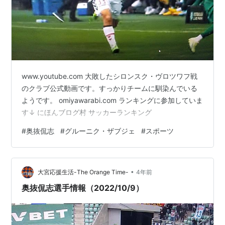
www.youtube.com 大敗したシロンスク・ヴロツワフ戦
のクラブ公式動画です。すっかりチームに馴染んでいる
ようです。 omiyawarabi.com ランキングに参加していま
す↓ にほんブログ村 サッカーランキング
#
奥抜侃志
#
グルーニク・ザブジェ
#
スポーツ
•
大宮応援生活-The Orange Time-
4年前
奥抜侃志選手情報（2022/10/9）