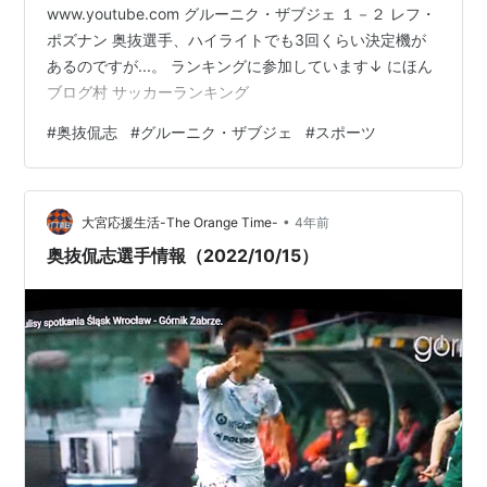
www.youtube.com グルーニク・ザブジェ １－２ レフ・
ポズナン 奥抜選手、ハイライトでも3回くらい決定機が
あるのですが...。 ランキングに参加しています↓ にほん
ブログ村 サッカーランキング
#
奥抜侃志
#
グルーニク・ザブジェ
#
スポーツ
•
大宮応援生活-The Orange Time-
4年前
奥抜侃志選手情報（2022/10/15）