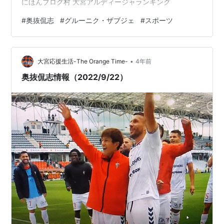
にほんブログ村 大宮アルディージャランキング
#
奥抜侃志
#
グルーニク・ザブジェ
#
スポーツ
•
大宮応援生活-The Orange Time-
4年前
奥抜侃志情報（2022/9/22）