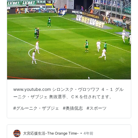
www.youtube.com シロンスク・ヴロツワフ ４－１ グル
ーニク・ザブジェ 奥抜選手、ＣＫを任されてます。
#
グルーニク・ザブジェ
#
奥抜侃志
#
スポーツ
•
大宮応援生活-The Orange Time-
4年前