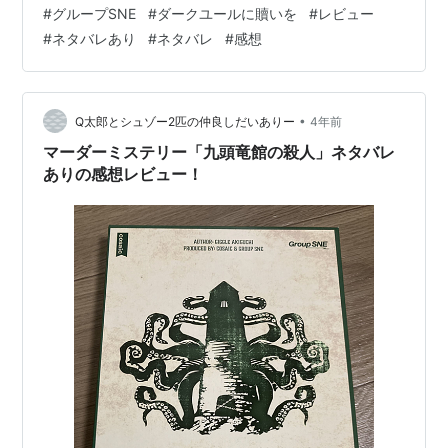
#
グループSNE
#
ダークユールに贖いを
#
レビュー
品か知りたい！ ２．マーダーミステリー「ダークユール
#
ネタバレあり
#
ネタバレ
#
感想
に贖いを」の配役について ネタバレなしの感想を含めて
ご紹介！ ２ー１．マダミス「ダークユールに贖いを」の
配役がどんなものか知りたい！ ３．マーダーミステリー
「ダークユールに贖いを」…
•
Q太郎とシュゾー2匹の仲良しだいありー
4年前
マーダーミステリー「九頭竜館の殺人」ネタバレ
ありの感想レビュー！