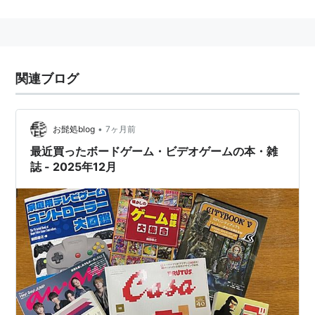
る。
主な作品として
ソードワールド
、
ソードワールド2.0
や
GURPS
(
ガープス
)の翻訳などがある。
関連ブログ
主なメンバー
安田均
•
お髭処blog
7ヶ月前
清松みゆき
最近買ったボードゲーム・ビデオゲームの本・雑
友野詳
誌 - 2025年12月
加藤ヒロノリ
北沢慶
笠井道子
江川晃
柘植めぐみ
黒田和人
杉浦武夫