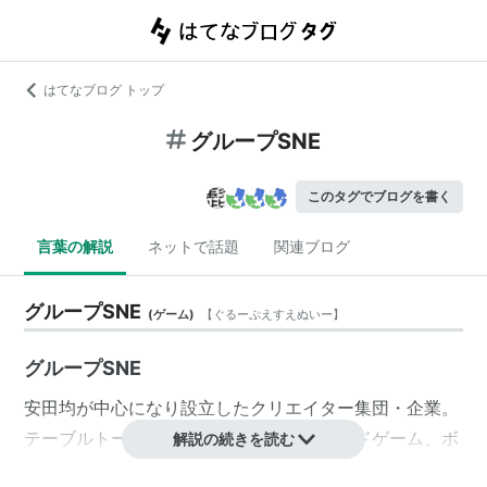
はてなブログ トップ
グループSNE
このタグでブログを書く
言葉の解説
ネットで話題
関連ブログ
グループSNE
(
ゲーム
)
【
ぐるーぷえすえぬいー
】
グループSNE
安田均が中心になり設立したクリエイター集団・企業。
テーブルトークRPG、トレーディングカードゲーム、ボ
解説の続きを読む
ードゲーム、小説、コンピュータゲームなどを手がけ