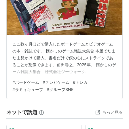
川人忠明
秋田みやび
刈谷圭司
三田誠
森本有美
ここ数ヶ月ほどで購入したボードゲームとビデオゲーム
大塚衛門
の本・雑誌です。 懐かしのゲーム雑誌大集合 本屋でたま
小川楽喜
たま見かけて購入。書名だけで僕の心にストライクであ
秋口ぎぐる
ることが想像できます。前田尋之、2025年。 懐かしのゲ
篠谷志乃
ーム雑誌大集合 – 株式会社ジーウォーク
日高卓
https://gwalk.co.jp/main/product/%E6%87%90%E3%81
#
ボードゲーム
#
テレビゲーム
#
トレカ
%8B%E3%81%97%E3%81%AE%E3%82%B2%E3%83%B
田中公侍
#
ラミィキューブ
#
グループSNE
C%E3%83%A0%E9%9B%91%E8%AA%8C%E5%A4%A7
宮内さきは
%E9%9B%86%E5%90%88/ 懐かしのゲーム雑誌大集合
藤澤さなえ
(G-MOOK)作者:前田 尋之ジー…
中山宏太
ネットで話題
もっと見る
主な元メンバー