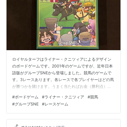
ロイヤルターフはライナー・クニツィアによるデザイン
のボードゲームです。2001年のゲームですが、近年日本
語版がグループSNEから登場しました。競馬のゲームで
す。3レースあります。各レースで各プレイヤーはどの馬
が勝つかを賭けます。うまく当たればお金（勝利点）が
入ります。馬には能力差があります。今回4人でプレイ。
#
ボードゲーム
#
ライナー・クニツィア
#
競馬
ダイスを振って馬を進めます。しかし、進む回数が一定
#
グループSNE
#
レースゲーム
で馬の進みは単なるランダムではありません。馬の能力
に特徴があり面白い。そして、馬を進めるのもプレイヤ
ーで、自身が賭けた馬以外も進めることができます。そ
•