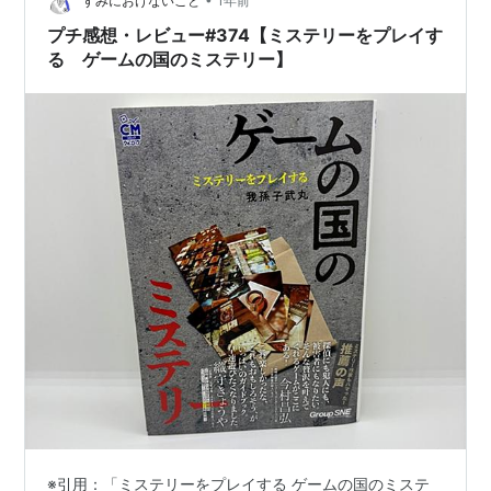
の論理的思考や戦略と同時に感情が行き交うのが面白
すみにおけないこと
1年前
い。好みのボードゲームです。 このブログの…
プチ感想・レビュー#374【ミステリーをプレイす
る ゲームの国のミステリー】
※引用：「ミステリーをプレイする ゲームの国のミステ