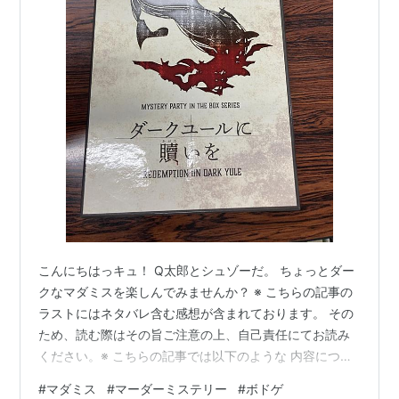
こんにちはっキュ！ Q太郎とシュゾーだ。 ちょっとダー
クなマダミスを楽しんでみませんか？ ※ こちらの記事の
ラストにはネタバレ含む感想が含まれております。 その
ため、読む際はその旨ご注意の上、自己責任にてお読み
ください。※ こちらの記事では以下のような 内容につい
てご紹介していきます！ １．グループSNEより発売され
#
マダミス
#
マーダーミステリー
#
ボドゲ
ているマダミス「ダークユールに贖いを」ってどんな作