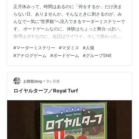
正月休みって、時間はあるのに「何をするか」だけ決ま
らない日、ありませんか。そんなときに刺さるのが、み
んなで一気に“世界観”へ没入できるマーダーミステリーで
す。 ボードゲームなのに、体験はちょっと舞台っぽい。
推理はガチなのに、会話はワイワイ。そして終わった後
に「感想戦」が始まる。あれが、特別な時間になってい
#
マーダーミステリー
#
マダミス
#
人狼
くんですよね。 この記事は「雀荘ではなく家で遊ぶ」前
#
アナログゲーム
#
ボードゲーム
#
グループSNE
提で、マーダーミステリー初心者にもわかるように噛み
砕きつつ、グループSNEの“パッケージ型で買える作品”を
シリーズ別に全タイトルまとめます。購入前に雰囲気を
掴みたい人向けの見方も入れました。 🕵️ マーダーミステ
•
お髭処blog
9ヶ月前
リーって何が面白いのですか？ …
ロイヤルターフ／Royal Turf