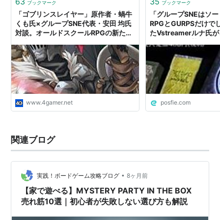
63
35
ブックマーク
ブックマーク
佐脇洋平
「ゴブリンスレイヤー」原作者・蝸牛
「グループSNEはソ
くも氏×グループSNE代表・安田 均氏
RPGとGURPSだけ
水野良
対談。オールドスクールRPGの新たな
たVstreamerルナ
山本弘
潮流
にも不遜な姿勢を継続
高井信
村川忍
高山浩
www.4gamer.net
posfie.com
関連ブログ
•
実践！ボードゲーム攻略ブログ
8ヶ月前
【家で遊べる】MYSTERY PARTY IN THE BOX
売れ筋10選｜初心者が失敗しない選び方も解説