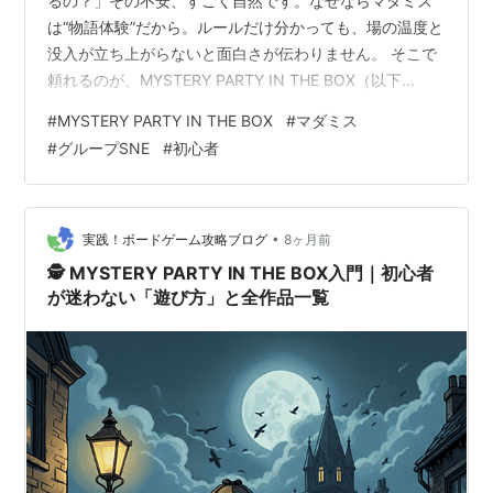
るの？」その不安、すごく自然です。なぜならマダミス
は“物語体験”だから。ルールだけ分かっても、場の温度と
没入が立ち上がらないと面白さが伝わりません。 そこで
頼れるのが、MYSTERY PARTY IN THE BOX（以下
MPB）です。箱を開ければ、世界観と役と手がかりが全
#
MYSTERY PARTY IN THE BOX
#
マダミス
部そろっている。しかもGM不要。家でも「ちゃんとマダ
#
グループSNE
#
初心者
ミス」になります。 なお、「売れ筋」は公式に売上ラン
キングが公開されていないため、本記事では**“長く流通
し、定番として語られやすく、初回に刺さりやすい＝選
ばれやすい10作”**という意味で厳選しています。購入前
•
実践！ボードゲーム攻略ブログ
8ヶ月前
に雰囲気を掴…
🕵️ MYSTERY PARTY IN THE BOX入門｜初心者
が迷わない「遊び方」と全作品一覧