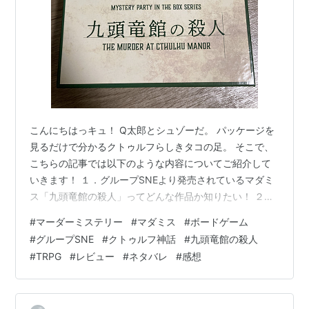
こんにちはっキュ！ Q太郎とシュゾーだ。 パッケージを
見るだけで分かるクトゥルフらしきタコの足。 そこで、
こちらの記事では以下のような内容についてご紹介して
いきます！ １．グループSNEより発売されているマダミ
ス「九頭竜館の殺人」ってどんな作品か知りたい！ ２．
マーダーミステリー「九頭竜館の殺人」の配役について
#
マーダーミステリー
#
マダミス
#
ボードゲーム
ネタバレなしの感想を含めてご紹介！ 2-1.マダミス「九
#
グループSNE
#
クトゥルフ神話
#
九頭竜館の殺人
頭竜館の殺人」の配役がどんなものか知りたい！ ２－
#
TRPG
#
レビュー
#
ネタバレ
#
感想
２．「九頭竜館の殺人」ネタバレなしの感想をご紹介！
３．マーダーミステリー「九頭竜館の殺人」ネタバレあ
りのレビュー！ 〇こちらの記事はこんな人におすすめで