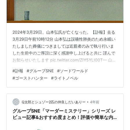
2024年3月29日、山本弘氏が亡くなった。【訃報】去る
3月29日午前10時12分 山本弘は誤嚥性肺炎のため永眠い
たしました葬儀につきましては近親者のみで執り行いま
した生前中のご厚誼に深く感謝申し上げると共に 謹んで
お知らせいたします pic.twitter.com/ZIY5YLI00T— 山本
弘 『BIS ビブリオバトル部』 (@hirorin0015) 2024年4月
#
訃報
#
グループSNE
#
ソードワールド
4日
#
ゴーストハンター
#
ライトノベル
https://twitter.com/hirorin0015/status/1775723787797
008735 山本弘先生のご逝去に際して 2024年のニュース
- 株式会社グループＳＮＥ http://www.g…
•
Q太郎とシュゾー2匹の仲良しだいありー
4年前
グループSNE「マーダーミステリー」シリーズ レ
ビュー記事&おすすめ度まとめ！評価や簡単な内
容も含めてご紹介します！