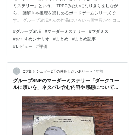
ミステリー」という、 TRPGみたいになりきりをしなが
ら、 謎解きや推理を楽しめるボードゲームシリーズで
す。 グループSNEさんの作品はいろいろ個性豊かで コン
ポーネントも豊富なのが魅力的っキュ！ こちらの記事で
#
グループSNE
#
マーダーミステリー
#
マダミス
は特に「グループSNE」さんより発売されている、 各シ
#
おすすめシナリオ
#
まとめ
#
まとめ記事
リーズのネタバレレビュー記事まとめと、 初心者向けか
#
レビュー
#
評価
どうか/おすすめ度についてをまとめていきます。 １．グ
ループSNEさんのマーダーミステリーシリーズの特徴や
メリット、魅力を知りたい！ ２．グループSNEさんから
発売されているマ…
•
Q太郎とシュゾー2匹の仲良しだいありー
4年前
グループSNEのマーダーミステリー「ダークユー
ルに贖いを」ネタバレ含む内容や感想についてレ
ビューします！