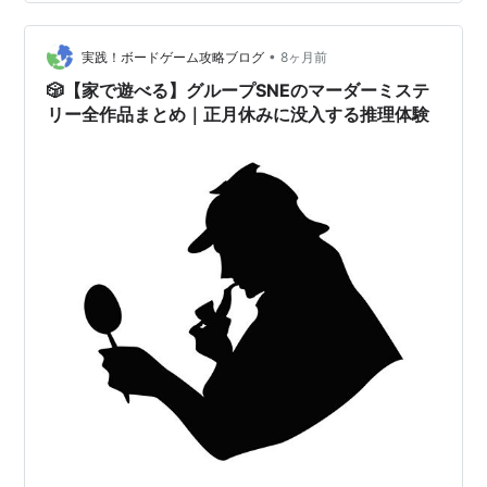
す。ポイントはシンプルで、ルール理解よりも“段取り”が
9割です。ここを押さえるだけで、体験の没入度が一段上
•
がります。 🎭 MYSTERY PARTY IN THE BOXとは？初心
実践！ボードゲーム攻略ブログ
8ヶ月前
者に向いている3つの理由 MYSTERY …
🎲【家で遊べる】グループSNEのマーダーミステ
リー全作品まとめ｜正月休みに没入する推理体験