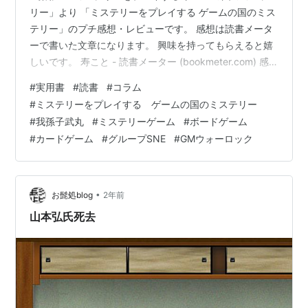
リー」より 「ミステリーをプレイする ゲームの国のミス
テリー」のプチ感想・レビューです。 感想は読書メータ
ーで書いた文章になります。 興味を持ってもらえると嬉
しいです。 寿こと - 読書メーター (bookmeter.com) 感
想 GMウォーロックにあるコラムの単行本。 かまいたち
#
実用書
#
読書
#
コラム
の夜でお名前を知りました、我孫子武丸さんが書いてい
#
ミステリーをプレイする ゲームの国のミステリー
ます。 アナログゲームでミステリー要素が強い作品が多
#
我孫子武丸
#
ミステリーゲーム
#
ボードゲーム
数紹介されています。 マーダーミステリーを色々と調べ
#
カードゲーム
#
グループSNE
#
GMウォーロック
ている最中の自分にぴったりと合いました。 当然外国の
ゲームが多いのですが、日本語訳もされているので気に
なった作…
•
お髭処blog
2年前
山本弘氏死去