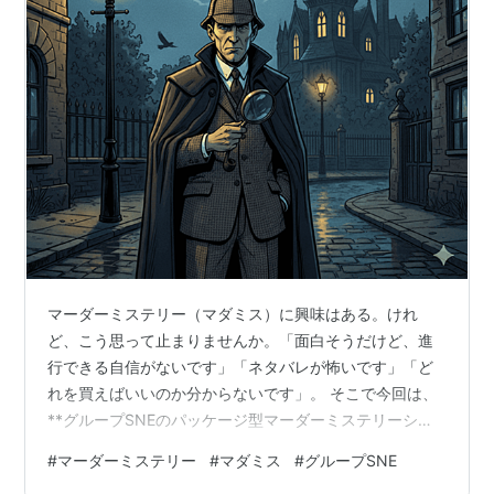
マーダーミステリー（マダミス）に興味はある。けれ
ど、こう思って止まりませんか。「面白そうだけど、進
行できる自信がないです」「ネタバレが怖いです」「ど
れを買えばいいのか分からないです」。 そこで今回は、
**グループSNEのパッケージ型マーダーミステリーシリ
ーズ「MYSTERY PARTY IN THE BOX」**に絞って、初
#
マーダーミステリー
#
マダミス
#
グループSNE
心者が“最初の一回”を成功させるための情報をまとめま