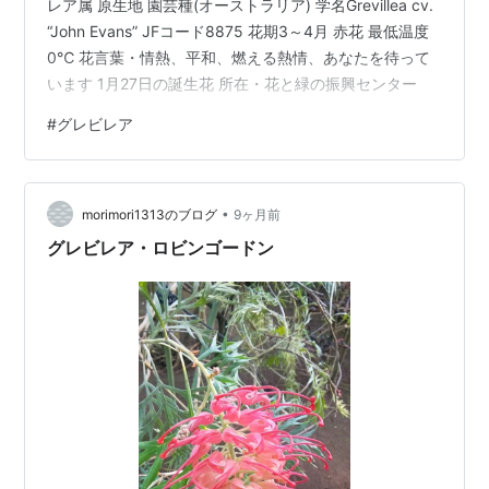
レア属 原生地 園芸種(オーストラリア) 学名Grevillea cv.
“John Evans” JFコード8875 花期3～4月 赤花 最低温度
0℃ 花言葉・情熱、平和、燃える熱情、あなたを待って
います 1月27日の誕生花 所在・花と緑の振興センター
#
グレビレア
•
morimori1313のブログ
9ヶ月前
グレビレア・ロビンゴードン