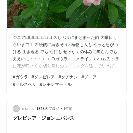
ジニア▢▢▢▢▢▢▢ 久しぶりにまとまった雨 火曜日く
らいまで？ 断続的に続きそう♪ 植物も人も やっと息がつ
ける 生き返る でも なにも せっかくの休みに降らんでも
ええのに・・・＞＜ ○ガウラ・エメライン いつも先っぽ
に花が咲いてて 切り戻しのタイミングを逃してたけど 今
日は 「いまだ！」 と閃いて 思い切って切った＾ｍ＾
#
ガウラ
#
グレビレア
#
クチナシ
#
ジニア
before after まだチラホラ咲いてたから 切るにしのびな
#
サルスベリ
#
レモンマートル
かったけどTT お盆にお客さんがあるから ボサボサでは
みっともないからね 結果 そりゃも～たいそうすっきりし
た♪ ガウラの下で 枯れ枯れになっていたグレビレアも や
っと株本まで切り戻した＞＜ まだ薄っすら期…
•
morimori1313のブログ
1年前
グレビレア・ジョンエバンス