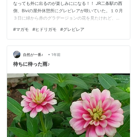
なっても外に出るのが楽しみにになる！！ JR二条駅の西
側、Biviの屋外休憩所にグレビレアが咲いていた。１０月
３日に緑から赤のグラデージョンの花を見たけれど、初
めてだったので赤くなるのだと知らなかった。 日向ぼっ
#
マガモ
#
ヒドリガモ
#
グレビレア
こをしていた猫ちゃん。ワンちゃんみたいに首輪をして
リードで繋がれていた。こんにちは。気持ちええか？日
向はあったかい？とか話しかけていて通り過ぎると横の
•
路地に人がいて、聞かれてしまった。そして植木鉢の植
自然が一番♪
1年前
物に隠れてもう１匹の猫ちゃんがいてびっく
待ちに待った雨♪
り！！・・・何してたん？