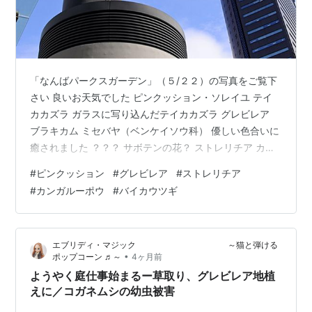
「なんばパークスガーデン」（５/２２）の写真をご覧下
さい 良いお天気でした ピンクッション・ソレイユ テイ
カカズラ ガラスに写り込んだテイカカズラ グレビレア
ブラキカム ミセバヤ（ベンケイソウ科） 優しい色合いに
癒されました ？？？ サボテンの花？ ストレリチア カン
ガルーポウ モノクロにしてみた バイカウツギ 落ちた花
#
ピンクッション
#
グレビレア
#
ストレリチア
弁 シダ類はアート バイカウツギとハナムグリ 紫色の葉
#
カンガルーポウ
#
バイカウツギ
はスモークツリー 白い葉っぱが印象的なアメリカハナズ
オウ・シルバークラウド ポーカールーム「ルーツ オオサ
カ」 店内は結構賑わってました 個人的な趣味の写真にお
エブリディ・マジック ～猫と弾ける
付き合いくださいまして有難うございました
•
ポップコーン ♬～
4ヶ月前
ようやく庭仕事始まるー草取り、グレビレア地植
えに／コガネムシの幼虫被害