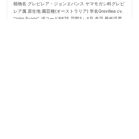
植物名 グレビレア・ジョンエバンス ヤマモガシ科グレビ
レア属 原生地 園芸種(オーストラリア) 学名Grevillea cv.
“John Evans” JFコード8875 花期3～4月 赤花 最低温度
10℃ 花言葉・情熱、平和、燃える熱情、あなたを待って
います 1月27日の誕生花
#
グレビレア
•
あれが安達太良山、あの光るのが・・・
1年前