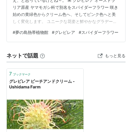
え、と思っているけどね～。 🌺 グレビレア オーストラ
リア原産 ヤマモガシ科で別名をスパイダーフラワー 咲き
始めの黄緑色からクリーム色へ、そしてピンク色へと美
しく変化します。 ユニークな花姿と鮮やかなグラデーシ
ョンが綺麗。 クルクルとカールした細い管状の形をし
#
夢の島熱帯植物館
#
グレビレア
#
スパイダーフラワー
て、筆先や蜘蛛の足のような不思議な美しさ。 ランキン
グ参加中みんなの花図鑑 ランキング参加中四季の花々大
好きチーム ランキング参加中お写んぽ日記 ランキング参
ネットで話題
もっと見る
加中写真・カメラ
7
ブックマーク
グレビレア ピーチアンドクリーム -
Ushidama Farm