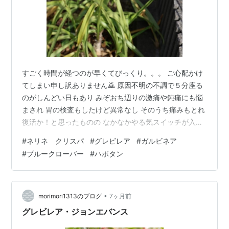
すごく時間が経つのが早くてびっくり。。。 ご心配かけ
てしまい申し訳ありません🙇 原因不明の不調で５分座る
のがしんどい日もあり みぞおち辺りの激痛や鈍痛にも悩
まされ 胃の検査もしたけど異常なし そのうち痛みもとれ
復活か！と思ったものの なかなかやる気スイッチが入ら
ず 寒いせいもあって庭活も精が出ず 鉢植えの水やりが精
#
ネリネ クリスパ
#
グレビレア
#
ガルビネア
一杯で地植えの花は放置状態😥 こんな時は焦っても仕方
#
ブルークローバー
#
ハボタン
ないと開き直り 思いっきり自分を甘やかしたのが良かっ
たのか（笑） やっとこさ七割方調子が戻ってきました😊
寒空の下、健気に咲いてる花たちに元気をもらったし ぼ
ちぼちとですがブログ再開いたします またよろしくお願
•
morimori1313のブログ
7ヶ月前
いしますね🙏 今、庭で…
グレビレア・ジョンエバンス