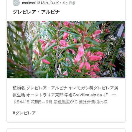
•
morimori1313のブログ
9ヶ月前
グレビレア・アルピナ
植物名 グレビレア・アルピナ ヤマモガシ科グレビレア属
原生地 オーストラリア東部 学名Grevillea alpina JFコー
ド54415 花期5～6月 最低温度0℃ 葉は針葉樹の様
#
グレビレア