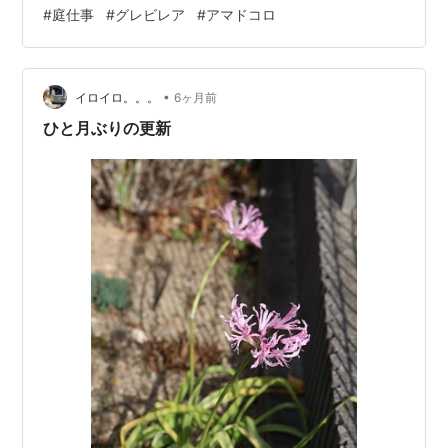
マスでは 霧島ツツジとアジュガ（十二単）のコラボ始ま
#
庭仕事
#
グレビレア
#
アマドコロ
る 北東の半日蔭花壇 僅かになりつつミヤコワスレも開花
名残りの赤花シャクナゲ ところで 鉢植えのオージープラ
ンツ、 グレビレア ピーチ&クリームの様子が 葉が黄色く
•
なってスカスカだったの。 もしや？！と思って鉢から出
イロイロ。。。
6ヶ月前
して 土をチェックしたら、いましたヨ コガネムシの幼虫
ひと月ぶりの更新
が…