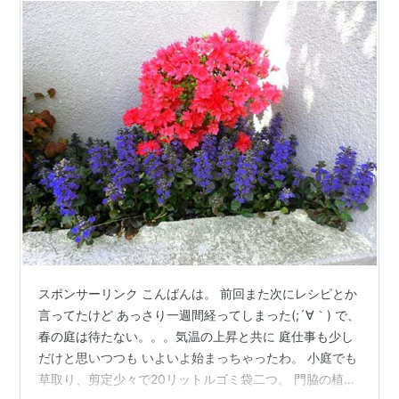
スポンサーリンク こんばんは。 前回また次にレシピとか
言ってたけど あっさり一週間経ってしまった(;´∀｀) で、
春の庭は待たない。。。気温の上昇と共に 庭仕事も少し
だけと思いつつも いよいよ始まっちゃったわ。 小庭でも
草取り、剪定少々で20リットルゴミ袋二つ。 門脇の植え