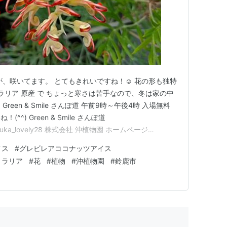
が、咲いてます。 とてもきれいですね！☺ 花の形も独特
ラリア 原産 で ちょっと寒さは苦手なので、冬は家の中
een & Smile さんぽ道 午前9時～午後4時 入場無料
^) Green & Smile さんぽ道
com/suzuka_lovely28 株式会社 沖植物園 ホームページ
okisyoku/ Green & Smile さんぽ道 ホームページ
イス
#
グレビレアココナッツアイス
トラリア
#
花
#
植物
#
沖植物園
#
鈴鹿市