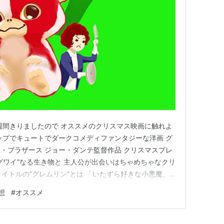
スマス・プレゼントとして、チャイナタウンで手に
だがモグワイを飼うには3つのルールがあり、その
怪物グレムリンが増殖してしまうのだ。
大ヒット作。「モグワイが可愛い！」と公開当時か
ムに。ギズモのぬいぐるみはかなり売れていた（現
最初の映画化作品）では、かなり不気味でブラック
週間きりましたので オススメのクリスマス映画に触れよ
なる予定だった。だが、監督のダンテが長年敬愛し
ップでキュートでダークコメディファンタジーな洋画 グ
ミスに音楽を依頼したところ、脚本を読んだゴール
ナー・ブラザース ジョー・ダンテ監督作品 クリスマスプレ
」とピアノで弾いたのが、あの有名な「グレムリ
グワイ”なる生き物と 主人公が出会いはちゃめちゃなクリ
映画の企画は騒々しくもコミカルな方向へと変貌し
タイトルの”グレムリン”とは 「いたずら好きな小悪魔、
の暗黒進化にあたる。 モグワイとはなんぞや？ とにかく
想
#
オススメ
細があるらしいぞ！ 主人公のお家に来た子は モグワイ属