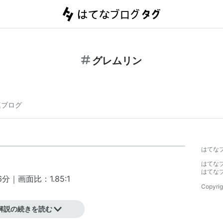
グレムリン
連ブログ
はてな
はてな
はてな
分｜画面比：1.85:1
Copyrig
解説の続きを読む