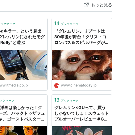
もっと見る
1990）
14
ブックマーク
ブックマーク
ホラー映画
Podキラー」という見出
『グレムリン』リブートは
グレムリンにされたモグ
30年後が舞台！クリス・コ
Rolly”と遊ぶ
ロンバス＆スピルバーグがカ
ムバック｜シネマトゥデイ
ww.itmedia.co.jp
www.cinematoday.jp
13
ックマーク
ブックマーク
年洋画は楽しかった！グ
グレムリン×GUって、買う
ーズ、バックトゥザフュ
しかないでしょ！スウェット
ャ、ゴーストバスター
プルオーバーレビュー＃GU
グレムリン、ターミネー
＃グレムリン - YMのメンズ
、ランボー、13日の金
ファッションリサーチ