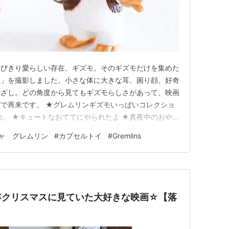
とびきり愛らしい存在、ギズモ。そのギズモだけを集めた
ン」を撮影しました。小さな体に大きな耳、困り顔、好奇
なざし。どの角度から見てもギズモらしさがあって、映画
で再来です。 ★グレムリンギズモいっぱいコレクショ
力。 ★キュートなおててにやられたよ ★真夜中のおやつ
とダメだけど冒険は好き ★お探しの商品はここにあるか
ャ グレムリン
#
カプセルトイ
#
Gremlins
、いろいろ探せます。 ↓ ↓ ↓１,５００円以上のお買
プの駿河屋 フ…
年クリスマスに見ていた大好きな映画☆【落