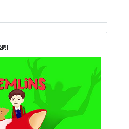
ピルバーグ
、
フランク・マーシャル
、
キャスリー
感想】
ス
：
クリス・ウェイラス
え版の声優
ク・ギャリガン
（関俊彦）
ービー・ケイツ
（玉川紗己子）
…
ホイト・アクストン
（富田耕生）
ンセス・リー・マッケイン
（池田昌子）
ー・フェルドマン
（坂本千夏）