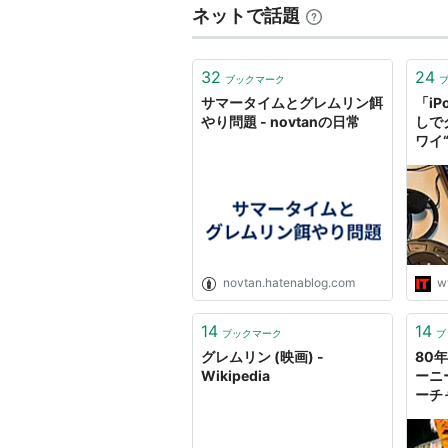
ネットで話題
グレムリン2／新・種・誕・生
（
関連語
32
24
ブックマーク
コメディ映画 ファンタジー映画 
サマータイムとグレムリン餌
「i
やり問題 - novtanの日常
しで
ワイ“
リスト::外国の映画::題名::か行
novtan.hatenablog.com
w
14
14
ブックマーク
ブ
グレムリン (映画) -
80
Wikipedia
ーニ
ーチ
ズ、
ター