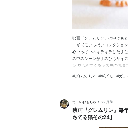
映画「グレムリン」の中でも
「ギズモいっぱいコレクショ
心いっぱいのキラキラしたま
の中のシーンが手のひらサイズ
ン 見つめてくるギズモの破壊
は食べませーん ★水に触れる
#
グレムリン
#
ギズモ
#
ガチ
も全商品（新品・中古）の中から
い上げで送料無料！通販ショッ
•
ねこのおもちゃ
8ヶ月前
映画『グレムリン』毎
ちてる猫その24】