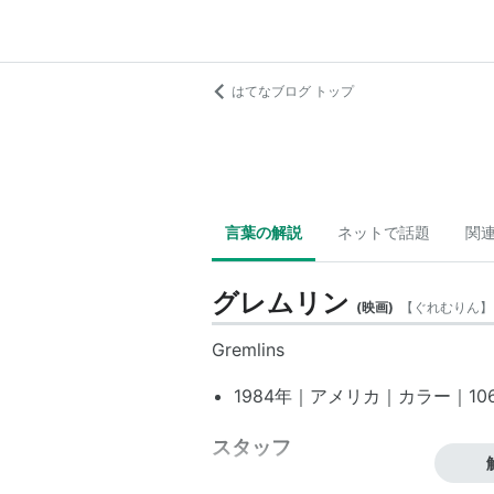
はてなブログ トップ
言葉の解説
ネットで話題
関
グレムリン
(
映画
)
【
ぐれむりん
】
Gremlins
1984年｜アメリカ｜カラー｜106
スタッフ