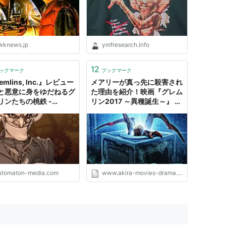
: 哲学ニュースnwk
wknews.jp
ymfresearch.info
12
ックマーク
ブックマーク
emlins, Inc.』レビュー
メアリーが真っ先に殺害され
と悪意に身をゆだねるグ
た理由を紹介！映画『グレム
リンたちの桃鉄 -
リン2017 ～異種誕生～』 -
OMATON
AKIRAの映画・ドラマブロ
グ
utomaton-media.com
www.akira-movies-drama.com