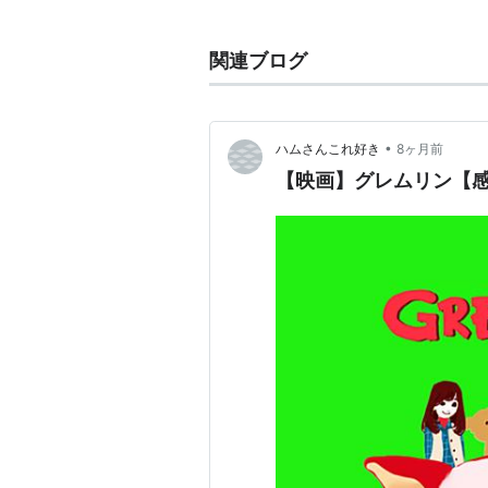
監督：
ジョー・ダンテ
製作：
マイケル・フィネル
関連ブログ
製作総指揮：
スティーヴン・ス
ン・ケネディ
脚本：
クリス・コロンバス
•
ハムさんこれ好き
8ヶ月前
撮影：
ジョン・ホラ
【映画】グレムリン【
編集：
ティナ・ハーシュ
音楽：
ジェリー・ゴールドスミ
特殊メイク＆クリーチャー効果
キャスト （）内はDVD吹き替
ビリー………………………………
ザッ
ケイト………………………………
フィ
ビリーの父ランド・ペルツァー
リン…………………………………
フラ
ピート………………………………
コリ