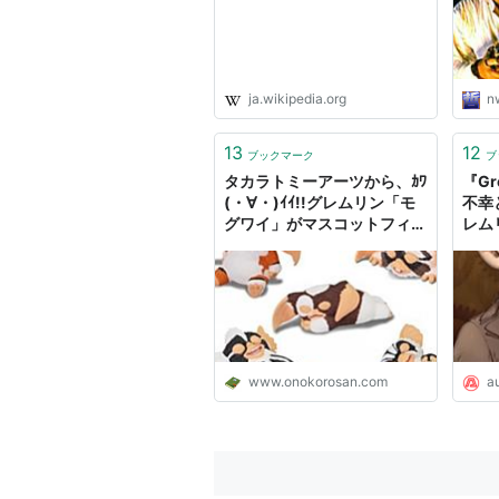
曜日 
ja.wikipedia.org
n
13
12
ブックマーク
ブ
タカラトミーアーツから、ｶﾜ
『Gr
(・∀・)ｲｲ!!グレムリン「モ
不幸
グワイ」がマスコットフィギ
レム
ュアになった。
AUT
www.onokorosan.com
a