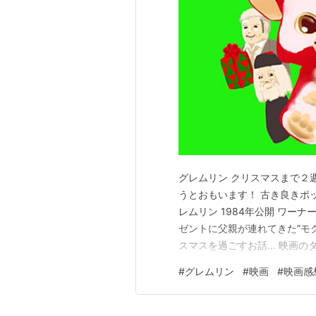
概要
発明家ランドは息子ビリーへのクリ
入れた可愛い生物モグワイを贈る。
ルールが破られた時、凶悪で狡猾な
ファンタスティックでグロテスクな
なり評判になり、ちょっとしたブー
在も入手可能）。
クリス・コロンバスの脚本（これが
グレムリン クリスマスまで２
なホラー映画で、当初はそのように
うとおもいます！ 古き良きポ
ていた作曲家ジェリー・ゴールドス
レムリン 1984年公開 ワー
ドスミスが「こんな曲はどうだね？
ゼントに父親が連れてきた”モ
ン・ラグ」。この曲が基となって、
スマスを過ごすお話… 映画の
妖精」をさす 作中のモグワイ
たのだ。
#
グレムリン
#
映画
#
映画感
謎の生き物 ノベライズ版に詳
イイ子科、名はギズモという…
関連作品