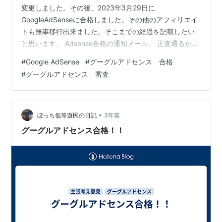
変更しました。その後、2023年3月29日に
GoogleAdSenseに合格しました。その他のアフィリエイ
トも無事移行出来ました。そこまでの経過を記載したい
と思います。 Adsense合格の通知メール。 正直通るかど
うかわかりませんでした。 私がやったことは以下の通り
#
Google AdSense
#
グーグルアドセンス 合格
です。時系列で記録しています。（詳しく書くとキリが
#
グーグルアドセンス 審査
ないので、事実だけ手短に書きました。詳細は少しずつ
書き足したいと思います。記憶によるところもあるの
で、日にちは少し前後するかもしれません。）
【2022.9.29】はてなブログプロを1年年間契約する。
•
ぼっち低等遊民の日記
3年前
【2022.9.29】お…
グーグルアドセンス合格！！