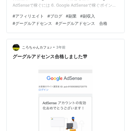
AdSenseで稼ぐには 6. Google AdSenseで稼ぐポイント
まとめ [http:// ] error-freetime.hatenablog.com
#
アフィリエイト
#
ブログ
#
副業
#
副収入
1.Google AdSenseで稼げる仕組み Google AdSenseは広
#
グーグルアドセンス
#
グーグルアドセンス 合格
告のクリック数が報酬につながる仕組みになっていま
す。アフィリエイトと…
•
ころちゃんカフェ♪
3年前
グーグルアドセンス合格しました🎊