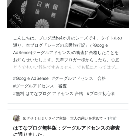
こんにちは。ブログ歴約4か月のシーズです。タイトルの
通り、本ブログ『シーズの庶民旅行記』がGoogle
AdSense(グーグルアドセンス)の審査に合格したことを
お知らせいたします。先輩ブロガー様からしたら、心底
どうでもいい報告ですみません。でも私にとってはブロ
グ初心者が、ブログの登竜門といわれるアドセンスに合
#
Google AdSense
#
グーグルアドセンス 合格
格できたのが嬉しかったので書かせてください。”初心者
#
グーグルアドセンス 審査
でも無料ブログでGoogle AdSense(グーグルアドセンス)
#
無料 はてなブログ アドセンス 合格
#
ブログ初心者
に合格できるのか？”この記事が、アドセンス合格を狙っ
ている方の参考になれば嬉しいです。 ブログをはじめた
きっかけ 運営者シーズのスキル グーグルアドセンス合格
までの経緯 …
•
めざせ！セミリタイア主婦 大人の憩いを求めて
1年前
はてなブログ無料版：グーグルアドセンスの審査
に通りました。