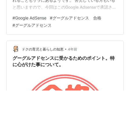
れることもザラにあるようです。 苦労している方もいる
と思いますので、今回はこのGoogle Adsenseで承認され
た経緯などを紹介していきたいと思います。 Google
#
Google AdSense
#
グーグルアドセンス 合格
Adsenseとは 1回目の申請と却下された理由 対応したこ
#
グーグルアドセンス
と 念のために歌詞を記載していた記事を下書きに戻す
Google Search Consoleでのページ登録数を増やす ブロ
グ自体の表示速度向上 サイトマップのページを作成 2回
目の申請 Googl…
•
ドクの育児と暮らしの知恵
4年前
グーグルアドセンスに受かるためのポイント。特
に心がけた事について。