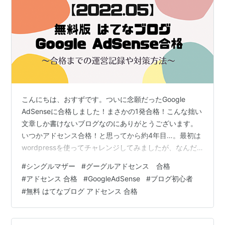
こんにちは、おすずです。ついに念願だったGoogle
AdSenseに合格しました！まさかの1発合格！こんな拙い
文章しか書けないブログなのにありがとうございます。
いつかアドセンス合格！と思ってから約4年目…。最初は
wordpressを使ってチャレンジしてみましたが、なんだ
か私には使いづらく感じてしまい、一度だけアドセンス
#
シングルマザー
#
グーグルアドセンス 合格
にも申請しましたがその時は「利用要件を満たしていな
#
アドセンス 合格
#
GoogleAdSense
#
ブログ初心者
い」との事でブログ自体も断念。そもそも一人で子育て
#
無料 はてなブログ アドセンス 合格
しながらブログに時間を費やす事が出来ませんでした。
ですが最近仕事で人間関係がうまくいかなかったり、子
供の急病が多かったりでメンタルがボロボロのズタズタ