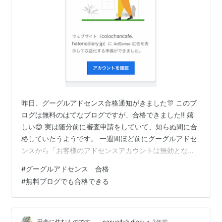
昨日、グーグルアドセンス合格通知がきました🎊 このブ
ログは無料のはてなブログですが、合格できました‼ 嬉
しい😊 実は随分前に審査申請をしていて、知らぬ間に合
格していたうようです。 一週間ほど前にグーグルアドセ
ンスから「お客様のアドセンスアカウントは無効となり
ました。」とメールがあったのです。 そんな！え～
#
グーグルアドセンス 合格
Σ（・□・；） 合格メールがきた事を半年以上、知らな
#
無料ブログでも合格できる
いでいたのです😢 それからすぐに 再審査を申請し、再合
格することができました😊 合格後、広告設定をオフから
オンにしたらアドセンスの広告が数分で掲載されまし
た！ すご～い!(^^)わ～い嬉しい♪ でも広告あり過ぎじゃ
•
田舎に住むものです。 casually’s diary
3年前