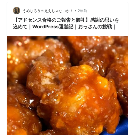
ら） ・引っ越し元のブログで登録していたグーグルサー
•
チコンソールとグーグルアナリティクスを解除した（２
うめじろうのええじゃないか！
2年前
回目から） ・記事が重複していたnoteの記事を下書きに
【アドセンス合格のご報告と御礼】感謝の思いを
戻した（３回目から） ・却下された（…
込めて｜WordPress運営記｜おっさんの挑戦｜