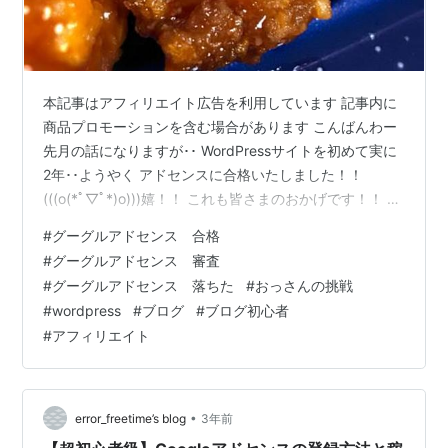
本記事はアフィリエイト広告を利用しています 記事内に
商品プロモーションを含む場合があります こんばんわー
先月の話になりますが･･ WordPressサイトを初めて実に
2年･･ようやく アドセンスに合格いたしました！！
(((o(*ﾟ▽ﾟ*)o)))嬉！！ これも皆さまのおかげです！！ 本
当にありがとうございますっ<(_ _)>！！ もう、感謝しか
#
グーグルアドセンス 合格
ありません･･(´艸｀*)！！ ConoHa WING a-
#
グーグルアドセンス 審査
jyanaika.hatenablog.com は？アドセンス審査通るの
#
グーグルアドセンス 落ちた
#
おっさんの挑戦
に･･2年も掛かるヤツおるの･･？ って思われるかも知れ
#
wordpress
#
ブログ
#
ブログ初心者
ませんが^^; おるんです！ （私ですっ^^;笑） いやね･･…
#
アフィリエイト
•
error_freetime’s blog
3年前