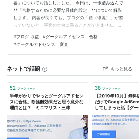
容」についてお話ししました。 今日は、一歩踏み込んで
**「合格するために必要な具体的設定」**について解説
します。 内容が良くても、ブログの「箱（環境）」が整
っていないと、審査の土台に乗ることができません。私
が実際に合格するまでに整えた、重要な3つのポイントが
#
ブログ 収益
#
グーグルアドセンス 合格
こちらです。 1. 「独自ドメイン」のブログを準備する
#
グーグルアドセンス 審査
Googleアドセンスの審査において、現在では**「独自ド
メイン」**での申請がほぼ必須と言っても過言ではあり
ません。 独自ドメインとは、例えるならネット上の「自
ネットで話題
もっと見る
分だけの住所」です。無料ブログのドメイン（運営会社
から借りている住所…
52
38
ブックマーク
ブックマーク
半年がかりでやっとグーグルアドセン
【2019年10月】無
スに合格。断捨離効果だと思う意外な
だけでGoogle AdS
理由とは？ - ミニマリスト三昧
してしまった話【グー
ス】 - 投資知識ゼロ
投資