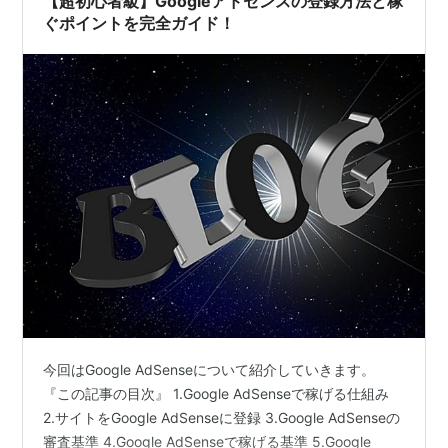
【超初心者級】Googleアドセンスの登録方法と稼
ぐポイントを完全ガイド！
今回はGoogle AdSenseについて紹介していきます。
『この記事の目次』 1.Google AdSenseで稼げる仕組み
2.サイトをGoogle AdSenseに登録 3.Google AdSenseの
審査基準 4.Google AdSenseで稼げる基準 5.Google