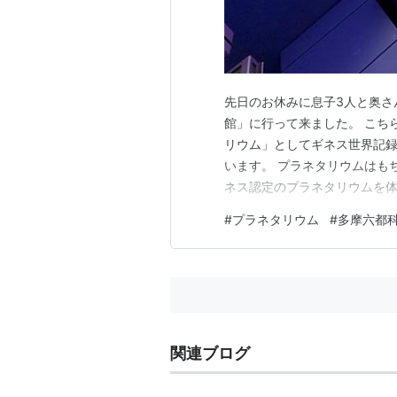
先日のお休みに息子3人と奥さ
館」に行って来ました。 こち
リウム」としてギネス世界記録
います。 プラネタリウムはも
ネス認定のプラネタリウムを
雑状況」をご紹介してみたいと
#
プラネタリウム
#
多摩六都
多摩六都科学館の駐車場 「多
に「多摩六都科学館」に行って
関連ブログ