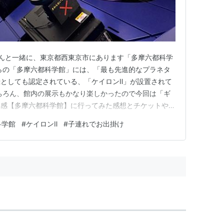
んと一緒に、東京都西東京市にあります「多摩六都科学
らの「多摩六都科学館」には、「最も先進的なプラネタ
としても認定されている、「ケイロンⅡ」が設置されて
ちろん、館内の展示もかなり楽しかったので今回は「ギ
体感【多摩六都科学館】に行ってみた感想とチケットや混
思います。 目次 「多摩六都科学館」へのアクセス方法
科学館
#
ケイロンⅡ
#
子連れでお出掛け
摩六都科学館」の開館時間やチケット料金 利用料金 実際
みた感想 「多摩六…