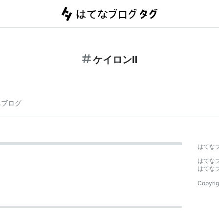
ケイロンⅡ
連ブログ
はてな
はてな
はてな
Copyrig