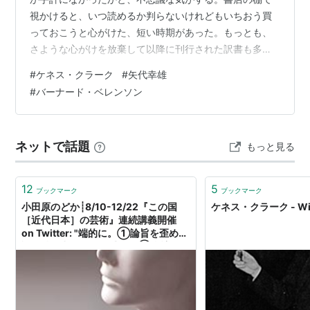
視かけると、いつ読めるか判らないけれどもいちおう買
っておこうと心がけた、短い時期があった。もっとも、
さような心がけを放棄して以降に刊行された訳書も多い
のだけれども。 NHK 教育テレビで『芸術と文明』と題さ
#
ケネス・クラーク
#
矢代幸雄
れた、西洋美術史を古代から近代まで総覧して解説し
#
バーナード・ベレンソン
た、イギリス BBC 制作の長篇シリーズ番組が放送され
た。一九六九年制作らしいが、日本での放送がさてなん
年だったか、記憶にない。本国での放送からあんがい間
ネットで話題
もっと見る
もなしに輸入するもんだなと思った記憶があるから、七
〇年前後だろう。再放送もしてくれ…
12
5
ブックマーク
ブックマーク
小田原のどか┊8/10-12/22『この国
ケネス・クラーク - Wik
［近代日本］の芸術』連続講義開催
on Twitter: "端的に。①論旨を歪め拙
論を持ち出されて遺憾です②当該テー
マにご関心があるならば宮下規久朗
『刺青とヌードの美術史：江戸から近
代へ』池川玲子『ヌードと愛国』もご
一読を③菊池一雄を「レジェンド」と