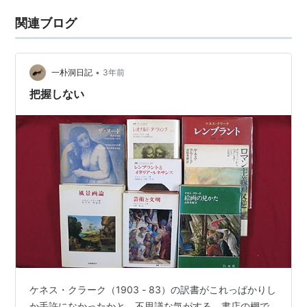
関連ブログ
•
一朴洞日記
3年前
把握しない
ケネス・クラーク（1903 - 83）の訳書がこれっぱかりし
か手許になかったかと、不思議な気がする。書店の棚で