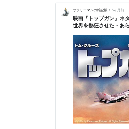
•
サラリーマンの雑記帳
5ヶ月前
映画『トップガン』ネ
世界を熱狂させた・あ