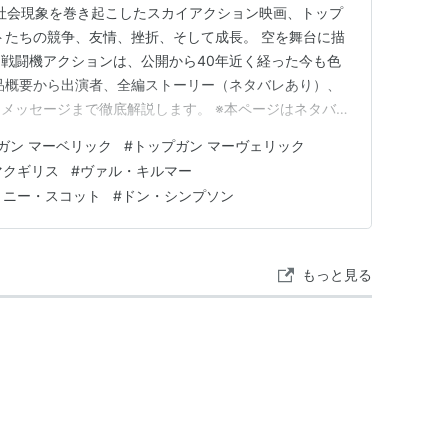
な社会現象を巻き起こしたスカイアクション映画、トップ
トたちの競争、友情、挫折、そして成長。 空を舞台に描
戦闘機アクションは、公開から40年近く経った今も色
品概要から出演者、全編ストーリー（ネタバレあり）、
メッセージまで徹底解説します。 ※本ページはネタバレ
モーションが含まれています。 作品概要 出演者 キャス
ガン マーベリック
#
トップガン マーヴェリック
 物語の本質 この作品が伝えたかったこと まとめ 続編
マクギリス
#
ヴァル・キルマー
監…
トニー・スコット
#
ドン・シンプソン
もっと見る