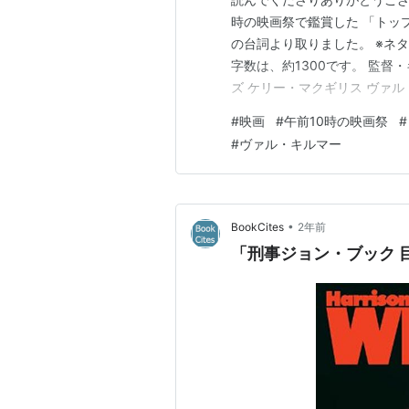
時の映画祭で鑑賞した 「トッ
の台詞より取りました。 ※ネ
字数は、約1300です。 監督
ズ ケリー・マクギリス ヴァ
マイケル・アイアンサイド ジ
#
映画
#
午前10時の映画祭
#
ティム・ロビンス クラレンス・
#
ヴァル・キルマー
トルカン メグ・ラ…
•
BookCites
2年前
「刑事ジョン・ブック 目