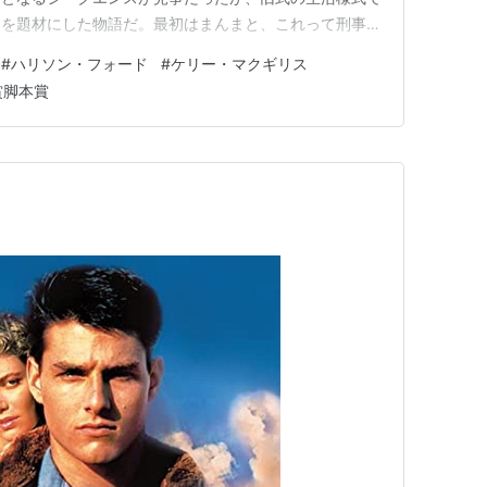
ュを題材にした物語だ。最初はまんまと、これって刑事が
け？と騙されてしまった。 アーミッシュの人びと
#
ハリソン・フォード
#
ケリー・マクギリス
ha Simultaneous World Issues) 作者:智…
賞脚本賞