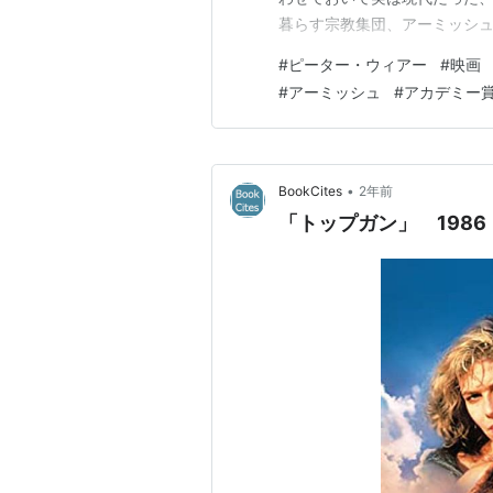
暮らす宗教集団、アーミッシ
出てくる現代劇じゃなかったっ
#
ピーター・ウィアー
#
映画
―「充足」と「簡素」の文化 (Nigens
#
アーミッシュ
#
アカデミー
•
BookCites
2年前
「トップガン」 1986