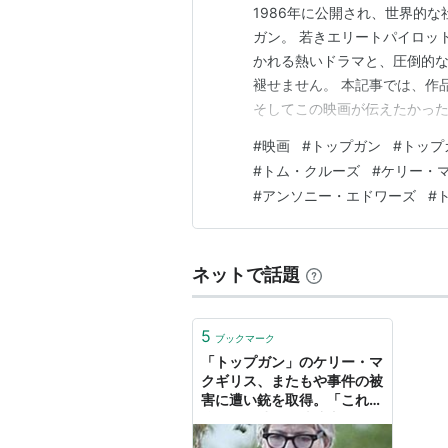
1986年に公開され、世界的
ガン。 若きエリートパイロッ
かれる熱いドラマと、圧倒的な
褪せません。 本記事では、作
そしてこの映画が伝えたかった
を含みます。 ※本ページはプロ
#
映画
#
トップガン
#
トップ
ト 全編ストーリーネタバレ解説
#
トム・クルーズ
#
ケリー・
へ 作品概要 公開日：1986年 
#
アンソニー・エドワーズ
#
ネットで話題
5
ブックマーク
「トップガン」のケリー・マ
クギリス、またもや事件の被
害に遭い銃を取得。「これで
準備は万端」（猿渡由紀） -
エキスパート - Yahoo!ニュ