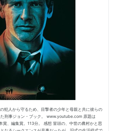
件の犯人から守るため、目撃者の少年と母親と共に彼らの
事ジョン・ブック。 www.youtube.com 原題は
脚本賞、編集賞。113分。 感想 冒頭の、中世の農村かと思
、となるシークエンスが見事だったが、旧式の生活様式で