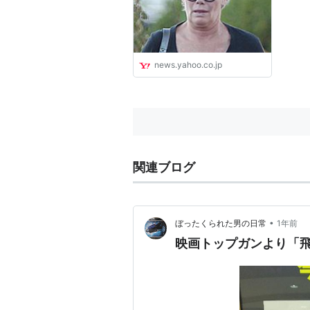
ース
news.yahoo.co.jp
関連ブログ
•
ぼったくられた男の日常
1年前
映画トップガンより「