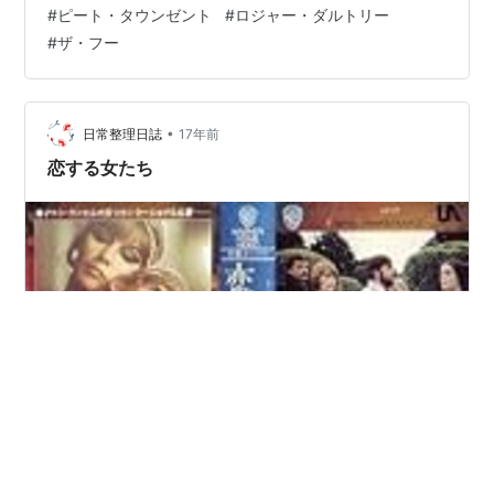
#
ピート・タウンゼント
#
ロジャー・ダルトリー
かった。ただ、音楽自体は良くて、物語を理解しようと
#
ザ・フー
するのではなく、音楽と映像を楽しむつもりで見るのな
らありなのかもしれない。 どうでもいいことなのだが、
ビンポールのチャンピオンというのは、そんなに人気が
出て儲かるものなのか。自分の感…
•
日常整理日誌
17年前
恋する女たち