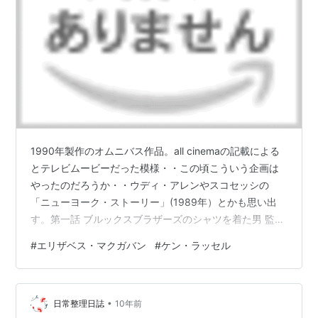
1990年製作のオムニバス作品。all cinemaの記載による
とテレビムービーだった模様・・この頃こういう企画は
やったのだろうか・・ウディ・アレンやスコセッシの
「ニューヨーク・ストーリー」(1989年）とかも思い出
す。第一話 ブルックスブラザーズのシャツを着た男 監督
フレデリック・ラファエル エリザベス・マクガバンが左
#
エリザベス・マクガバン
#
ケン・ラッセル
派新聞記者。「ラグタイム」*1のかわいらしい時分から
は少し年がいった、８０年代の香りのするキャリア・ウ
ーマン風。物語全体が８０年代風味。第二話 花火の前の
•
たそがれ 監督 ケン・ラッセル ジゴロとの艶笑小話風。
日常整理日誌
10年前