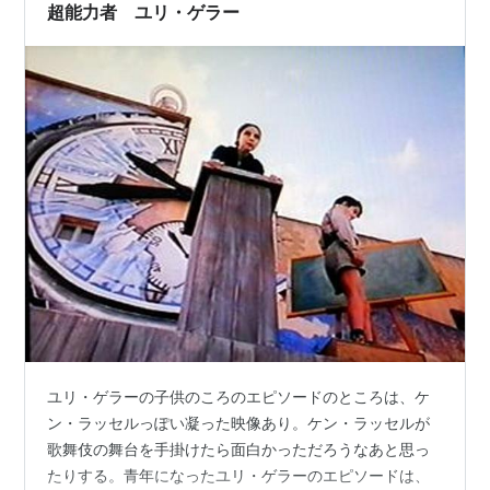
第三話 白い象のような山々 監督 トニー・リチャードソ
超能力者 ユリ・ゲラー
ン わたしにはこ…
ユリ・ゲラーの子供のころのエピソードのところは、ケ
ン・ラッセルっぽい凝った映像あり。ケン・ラッセルが
歌舞伎の舞台を手掛けたら面白かっただろうなあと思っ
たりする。青年になったユリ・ゲラーのエピソードは、