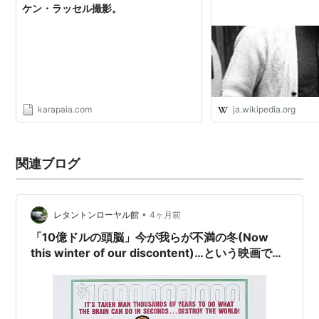
出版社/メーカー:
Southbank Pub
ケン・ラッセル撮影。
発売日:
2009/04/01
メディア:
ペーパーバック
クリック
: 2回
この商品を含むブログを見る
karapaia.com
ja.wikipedia.org
関連ブログ
•
レタントンローヤル館
4ヶ月前
Ken Russell at the BBC
マーラー [DVD]
トミー コレ
「10億ドルの頭脳」今が我らが不満の冬(Now
[DVD] [Import]
ディション [
this winter of our discontent)…という映画です
出版社/メーカー:
ハ
出版社/メーカー:
出版社/メ
ピネット・ピクチャ
が
BBC Warner
ングレコ
ーズ
発売日:
2008/09/23
発売日:
20
発売日:
2003/11/27
メディア:
DVD
メディア:
メディア:
DVD
クリック
: 8回
購入
: 2人