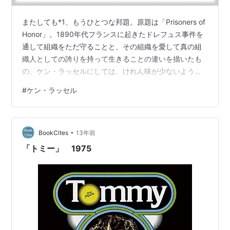
またしても*1、もうひとつな邦題。原題は「Prisoners of
Honor」。1890年代フランスに起きたドレフュス事件を
通して組織をただ守ることと、その組織を愛して真の組
織人としての誇りを持って生きることの違いを描いたも
の。ケン・ラッセルにしては、けれん味が少ないように
も思ったけれど、このような自分の信じるものに奉じる
#
ケン・ラッセル
生き方、そのための反骨精神を描きたいのが本来のケ
ン・ラッセルの映画の趣旨であり、気持ちであり、けれ
ん味はそれを表現するひとつの形でしかないのかもしれ
•
ないなと思う。 とはいえ、その時の民衆の気持ちを表現
BookCites
13年前
するために使われているレビューのシーンの凝り様はケ
「トミー」 1975
ン・ラッセルらしい楽しさ…