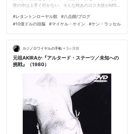
クリック
: 30回
クリック
: 7回
世の中は上手く行かない。そんな時あのロス大佐がMI5に
この商品
この商品を含むブロ
この商品を含むブロ
グを見る
グ (3件) を見る
戻らないかと尋ねて来た。そんな時、パーマー宛に電話
グ (1件) を見る
#
レタントンローヤル館
#
八点鍾/ブログ
が入りある荷物を至急ヘルシンキへ届けて欲しいと。何
#
10億ドルの頭脳
#
マイケル・ケイン
#
ケン・ラッセル
やら、機械的に読み上げられた声で胡散臭かったが、100
ポンドが入った郵便物も届けられた。荷物をX線で調べる
と6個の卵だということが分かった。どうやらポートンダ
ウン研究所から盗まれたものらしかったが、それは知ら
•
カジノロワイヤルの手帖
5ヶ月前
ないことにしてヘルシン…
元祖AKIRAか『アルタード・ステーツ／未知への
挑戦』（1980）