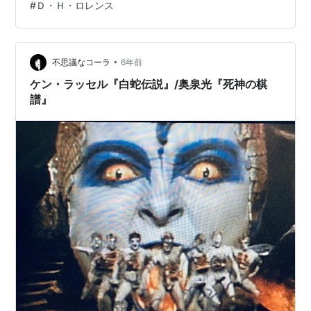
#
Ｄ・Ｈ・ロレンス
演出によるヴァージョンを選択した。借りたあとに知っ
たが、ＢＢＣ製作のＴＶ用ミニシリーズを再編集して日
本のみで劇場公開されたものらしい 小説の映像化に当た
っては、出来るだけ原作を忠実に再現する、あるいは…
•
不思議なコーラ
6年前
ケン・ラッセル『白蛇伝説』/奥泉光『死神の棋
譜』