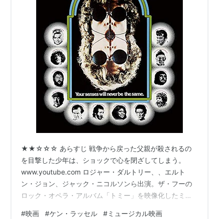
★★☆☆☆ あらすじ 戦争から戻った父親が殺されるの
を目撃した少年は、ショックで心を閉ざしてしまう。
www.youtube.com ロジャー・ダルトリー、、エルト
ン・ジョン、ジャック・ニコルソンら出演。ザ・フーの
ロック・オペラ・アルバム「トミー」を映像化したミュ
ージカル映画。111分。 感想 ロックオペラということ
#
映画
#
ケン・ラッセル
#
ミュージカル映画
で、全編歌のみで普通のセリフはない。それで正直つら