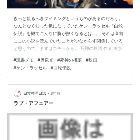
きっと観るべきタイミングというものがあるのだろう。
なんとなく知った気になっていたケン・ラッセル『白蛇
伝説』を観てこんなに胸が熱くなるとは…。 それは直前
にこの小説を読んでいたことが少なからず関係している
と思うので、まずはコチラから。 死神の棋譜 作者:奥泉
光 発売日: 2020/09/25 メディア: Kindle版 弓矢に結びつ
#
読書メモ
#
奥泉光
#
死神の棋譜
#
映画
けられた詰将棋の図式を、対局控室でプロ棋士らが囲ん
#
ケン・ラッセル
#
白蛇伝説
でいる場に居合わせた元奨励会員のライター・北沢は、
その、詰みがない「不詰めの図式」を一目見て蒼白にな
った天谷から、図式に纏わる因縁と将棋を信奉する宗
教・棋道会について話を聞く。その後、天谷は音信不通
•
日常整理日誌
8年前
となり、図式を持ち込…
ラブ・アフェアー