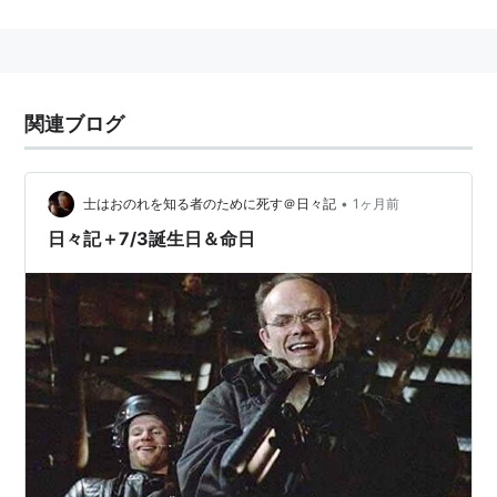
1927年イギリス生まれ。
amazon:ケン・ラッセル
amazon:Ken Russell
関連ブログ
主な監督作
フレンチ・ドレッシング
（1964）
•
士はおのれを知る者のために死す＠日々記
1ヶ月前
10億ドルの頭脳
（1967）
日々記＋7/3誕生日＆命日
恋する女たち
（1969）
恋人たちの曲／悲愴
（1970）
肉体の悪魔
（1971）
ボーイフレンド
（1971）
狂えるメサイア
（1972）
マーラー
（1974）
Tommyトミー（1975）
リストマニア（1975）