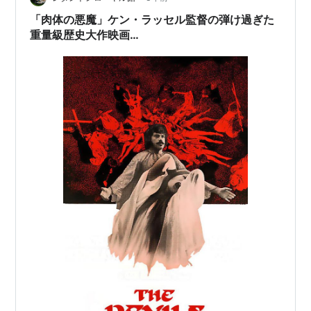
かび、光と音を遮断したら人間どうなっちゃうの？とい
「肉体の悪魔」ケン・ラッセル監督の弾け過ぎた
う興味が先に立つ映画ですが、現実にアイソレー…
重量級歴史大作映画…