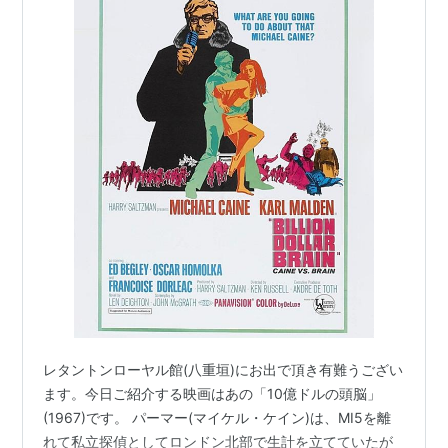
購入
: 1人
クリック
:
この商品を含むブロ
回
11回
グ (2件) を見る
この商品
この商品を含むブロ
グ (4件) 
グ (17件) を見る
チャタレイ夫人の恋人
劇場公開版 [DVD]
Woman's Gu
Gounod: Faust [DVD]
Adultery [
[Import]
出版社/メーカー:
ハ
[Import]
ピネット・ピクチャ
出版社/メーカー:
レタントンローヤル館(八重垣)にお出で頂き有難うござい
出版社/メ
ーズ
Deutsche
Entertain
ます。今日ご紹介する映画はあの「10億ドルの頭脳」
発売日:
Grammophon
発売日:
20
2003/07/24
発売日:
2006/07/10
(1967)です。 パーマー(マイケル・ケイン)は、MI5を離
メディア:
メディア:
DVD
メディア:
DVD
れて私立探偵としてロンドン北部で生計を立てていたが
クリック
: