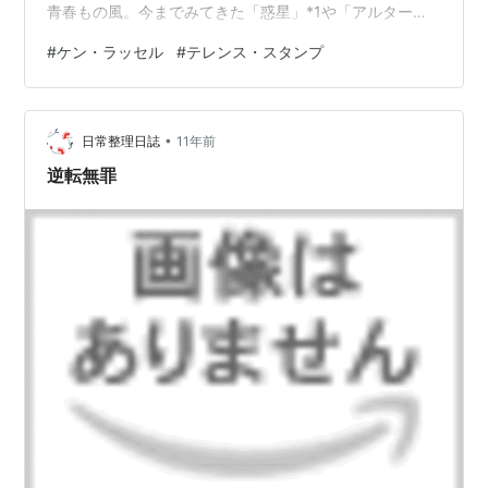
青春もの風。今までみてきた「惑星」*1や「アルター
ド・ステイツ」*2なども思い浮かび、科学とか宇宙とか
#
ケン・ラッセル
#
テレンス・スタンプ
ケン・ラッセル好きだったなあ、ケン・ラッセルらしい
映画ではあるなあ。。また映像を貼った学校のシーンな
ど何か上から押し付けるものへの反撥というのもケン・
•
ラッセル作品の特徴だなと感じる。これをみたひとつの
日常整理日誌
11年前
きっかけはテレンス・スタンプ。ユリのことを調査する
逆転無罪
科学者の役をまじめに演じている。超能力者 ユリ・…