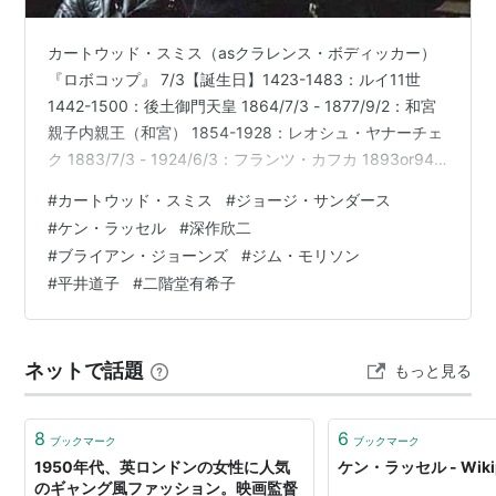
バレンチノ
（1977／DVD題「
ヴァレンティノ
」）
アルタード・ステーツ／未知への挑戦
（1979）
カートウッド・スミス（asクラレンス・ボディッカー）
クライム・オブ・パッション
（1984）
『ロボコップ』 7/3【誕生日】1423-1483：ルイ11世
ゴシック
（1986）
1442-1500：後土御門天皇 1864/7/3 - 1877/9/2：和宮
親子内親王（和宮） 1854-1928：レオシュ・ヤナーチェ
アリア
（1987）
ク 1883/7/3 - 1924/6/3：フランツ・カフカ 1893or94-
ケン・ラッセルのサロメ（1987）
1966：ミシシッピ・ジョン・ハート 1906/7/3 -
ケン・ラッセルの
白蛇伝説
（1988）
#
カートウッド・スミス
#
ジョージ・サンダース
1972/4/25：ジョージ・サンダース 1927/7/3 -
#
ケン・ラッセル
#
深作欣二
レインボウ
（1989）
2011/11/27：ケン・ラッセル 1930/7/3 - 2003/1/2：深
#
ブライアン・ジョーンズ
#
ジム・モリソン
逆転無罪（1991）
作欣二／1930/7/3 - 2004/7/13：カルロス・ク…
#
平井道子
#
二階堂有希子
ボンデージ
（1991）
チャタレイ夫人の恋人
（1995）
超能力者ユリ・ゲラー
（1996）
ネットで話題
もっと見る
A British Picture: An
8
6
ブックマーク
ブックマーク
Autobiography
1950年代、英ロンドンの女性に人気
ケン・ラッセル - Wikip
作者:
Ken Russell,Melvyn Bragg
のギャング風ファッション。映画監督