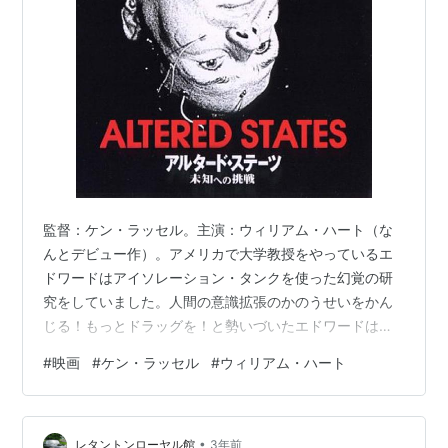
監督：ケン・ラッセル。主演：ウィリアム・ハート（な
んとデビュー作）。アメリカで大学教授をやっているエ
ドワードはアイソレーション・タンクを使った幻覚の研
究をしていました。人間の意識拡張のかのうせいをかん
じる！もっとドラッグを！と勢いづいたエドワードは、
メキシコの部族の儀式に参加して幻覚をもたらす秘薬を
#
映画
#
ケン・ラッセル
#
ウィリアム・ハート
ゲット。それをキメて改良したタンクに入ったところ、
意識拡張の過程で精神が進化の過程を逆行し始め、その
影響で肉体も変容してしまい…というSFホラー。 ととの
•
いません 高比重の液体を貯めたタンクの中にぷっかり浮
レタントンローヤル館
3年前