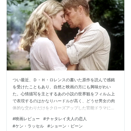
つい最近、Ｄ・Ｈ・ロレンスの書いた原作を読んで感銘
を受けたこともあり、自然と映画の方にも興味がわい
た。心情描写を主とするあの小説の世界観をフィルム上
で表現するのはかなりハードルが高く、どうせ男女の肉
体的な交わりだけをクローズアップした官能ドラマに決
まっている、と頭の片隅では思いつつも、主人公のコニ
#
映画レビュー
#
チャタレイ夫人の恋人
ーや森番メラーズがどう演じられているのかが気になっ
#
ケン・ラッセル
#
ショーン・ビーン
た いくつかの映画版のなかから、今回はケン・ラッセル