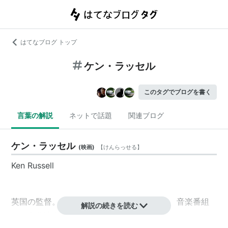
はてなブログ トップ
ケン・ラッセル
このタグでブログを書く
言葉の解説
ネットで話題
関連ブログ
ケン・ラッセル
(
映画
)
【
けんらっせる
】
Ken Russell
英国の監督。TV、映画、ドキュメンタリー、音楽番組
解説の続きを読む
など多数演出。オペラ演出なども手掛ける。