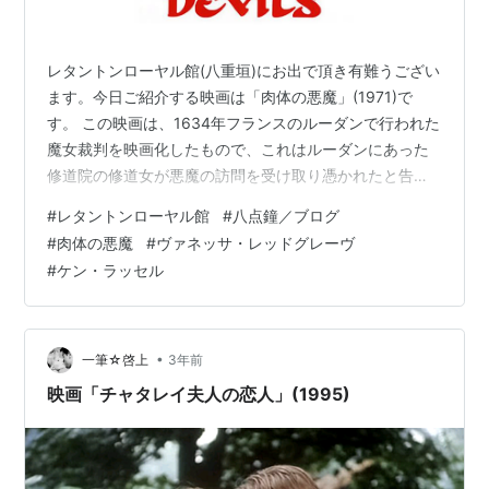
レタントンローヤル館(八重垣)にお出で頂き有難うござい
ます。今日ご紹介する映画は「肉体の悪魔」(1971)で
す。 この映画は、1634年フランスのルーダンで行われた
魔女裁判を映画化したもので、これはルーダンにあった
修道院の修道女が悪魔の訪問を受け取り憑かれたと告白
し、カトリック教会による調査でグランディエという司
#
レタントンローヤル館
#
八点鐘／ブログ
祭が魔術の罪で有罪判決を受けて、火刑された事件を映
#
肉体の悪魔
#
ヴァネッサ・レッドグレーヴ
画化したものです。これには裏があり、当時はルイ13世
#
ケン・ラッセル
の統治下でしたが、実際権力を握っていたのはリシュリ
ュー枢機卿でありフランス王国の権力強化の為、国内の
ユグノー派を一掃したかった。ルーダンもユグノー派が
掌握しており、そのルーダンの町を取…
•
一筆☆啓上
3年前
映画「チャタレイ夫人の恋人」(1995)