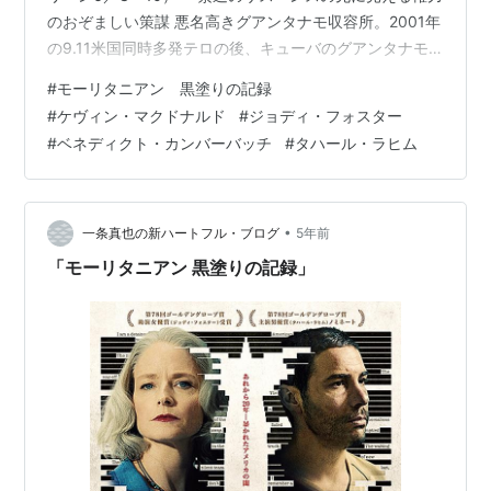
のおぞましい策謀 悪名高きグアンタナモ収容所。2001年
の9.11米国同時多発テロの後、キューバのグアンタナモ
米軍基地に設けられた収容所だ。そこに正当な司法手続
#
モーリタニアン 黒塗りの記録
きのないまま長期間にわたって拘禁され続けたモーリタ
#
ケヴィン・マクドナルド
#
ジョディ・フォスター
ニア人、モハメドゥ・ウルド・スラヒの手記を映画化し
#
ベネディクト・カンバーバッチ
#
タハール・ラヒム
た社会派サスペンスが「モーリタニアン 黒塗りの記録」
である。監督は、「ブラック・セプテンバー／五輪テロ
の真実」「ラストキング・オブ・スコットランド」のケ
ヴィン・マクドナル…
•
一条真也の新ハートフル・ブログ
5年前
「モーリタニアン 黒塗りの記録」