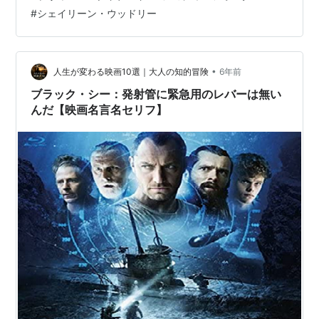
かれています。「モハメドゥ・ウルド・スラヒの著書を
#
シェイリーン・ウッドリー
原作に描く社会派ドラマ。弁護士たちが、アメリカ軍の
グアンタナモ基地で何年も投獄生活を送るモーリタニア
人青年の弁護を引き受ける。『ブラック・シー』な…
•
人生が変わる映画10選｜大人の知的冒険
6年前
ブラック・シー：発射管に緊急用のレバーは無い
んだ【映画名言名セリフ】