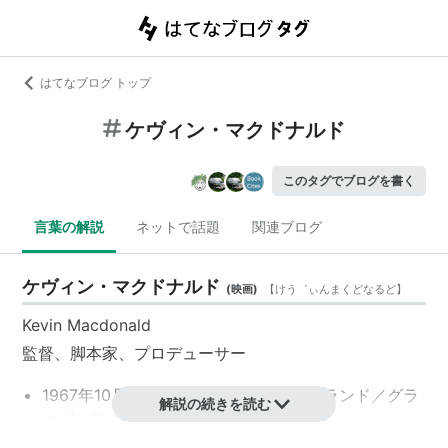
はてなブログ トップ
ケヴィン・マクドナルド
このタグでブログを書く
言葉の解説
ネットで話題
関連ブログ
ケヴィン・マクドナルド
(
映画
)
【
けう゛ぃんまくどなるど
】
Kevin Macdonald
監督、脚本家、プロデューサー
1967年10月28日、イギリス／スコットランド／グラ
解説の続きを読む
スゴー生まれ