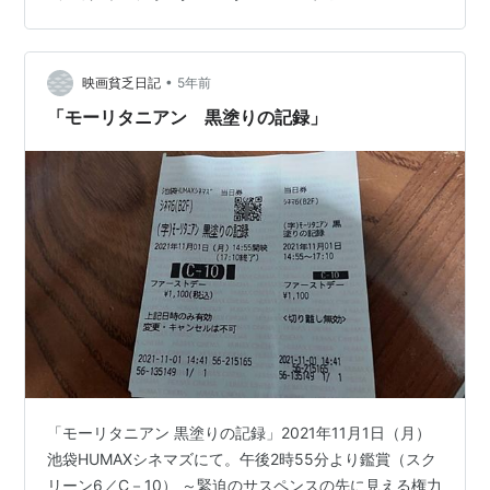
護を担当する。一方、政府上層部はスラヒを死刑第一号
にしたがっており、スチュアート・カウチ中佐（ベネデ
ィクト・カンバーバッチ）に起訴するよう命令が下っ
た。 原作はモハメドゥ・ウルド・スラヒの手記
•
映画貧乏日記
5年前
【Amazon】。 よくあるThis…
「モーリタニアン 黒塗りの記録」
「モーリタニアン 黒塗りの記録」2021年11月1日（月）
池袋HUMAXシネマズにて。午後2時55分より鑑賞（スク
リーン6／C－10） ～緊迫のサスペンスの先に見える権力