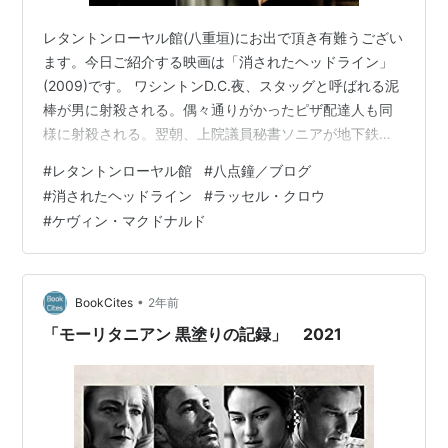
レタントンローヤル館(八重垣)にお出で頂き有難うござい
ます。今日ご紹介する映画は「消されたヘッドライン」
(2009)です。 ワシントンD.C.夜、スタッグと呼ばれる泥
棒が男に射殺される。偶々通りがかったピザ配達人も同
様に射殺される。翌朝、上院議員秘書ソニアが地下鉄で
転落死のニュースを聞くワシントン・グローブ誌記者カ
#
レタントンローヤル館
#
八点鐘／ブログ
ル(ラッセル・クロウ)は何かが起こっている様な予感を感
#
消されたヘッドライン
#
ラッセル・クロウ
じる。後輩の女性記者デラ(レイチェル・マクアダムス)と
#
ケヴィン・マクドナルド
共に真相を究明するのだが… 監督は新鋭ケヴィン・マク
ドナルド、サスペンスの盛り上げ方も良く、手堅く纏め
ています。カルはオンボロ1990年式サーブ900を乗り回
して、イヌの様に鼻…
•
BookCites
2年前
「モーリタニアン 黒塗りの記録」 2021