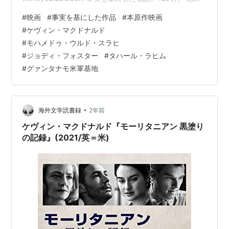
911テロの容疑者として不当に拘束され続けた男に関する
#
映画
#
事実を基にした作品
#
本原作映画
物語だ。怪しい奴を全員拘束しておけ、中には無実の者
#
ケヴィン・マクドナルド
もいるかもしれないが気にするな、とかまるで中世と変
#
モハメドゥ・ウルド・スラヒ
わらないやり方で、人権なんて全く無視されている。戦
#
ジョディ・フォスター
#
タハール・ラヒム
争などでもそうだが、個人単位ではありえないことが国
#
グァンタナモ米軍基地
家単位になると平然と行われるのは何なのだろうか。 こ
れも国家を揺るがすような…
•
海外文学読書録
2年前
ケヴィン・マクドナルド『モーリタニアン 黒塗り
の記録』(2021/英＝米)