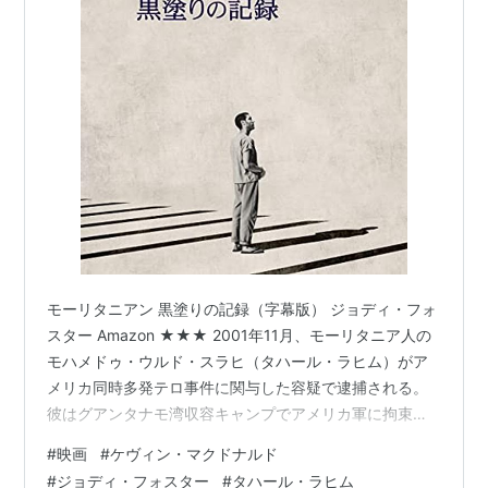
モーリタニアン 黒塗りの記録（字幕版） ジョディ・フォ
スター Amazon ★★★ 2001年11月、モーリタニア人の
モハメドゥ・ウルド・スラヒ（タハール・ラヒム）がア
メリカ同時多発テロ事件に関与した容疑で逮捕される。
彼はグアンタナモ湾収容キャンプでアメリカ軍に拘束さ
れることになった。2005年2月、人権派弁護士のナンシ
#
映画
#
ケヴィン・マクドナルド
ー・ホランダー（ジョディ・フォスター）がスラヒの弁
#
ジョディ・フォスター
#
タハール・ラヒム