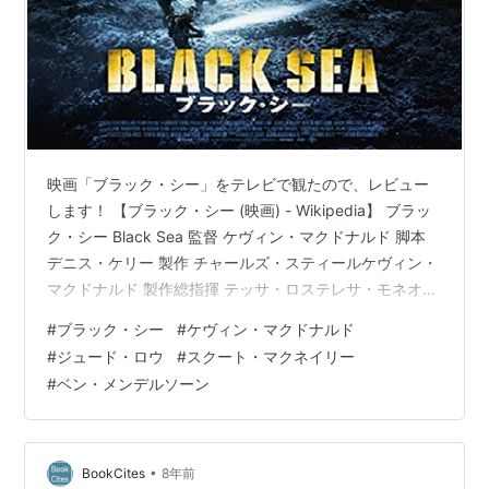
映画「ブラック・シー」をテレビで観たので、レビュー
します！ 【ブラック・シー (映画) - Wikipedia】 ブラッ
ク・シー Black Sea 監督 ケヴィン・マクドナルド 脚本
デニス・ケリー 製作 チャールズ・スティールケヴィン・
マクドナルド 製作総指揮 テッサ・ロステレサ・モネオマ
ーヴ・ハルザディンジム・コックレーン 出演者 ジュー
#
ブラック・シー
#
ケヴィン・マクドナルド
ド・ロウスクート・マクネイリーベン・メンデルソーン
#
ジュード・ロウ
#
スクート・マクネイリー
デヴィッド・スレルフォール（英語版） 音楽 イラン・エ
#
ベン・メンデルソーン
シュケリ 撮影 クリストファー・ロス 編集 ジャスティ
ン・ライト 製作会社 Focus FeaturesFilm4Cowboy Films
配給 フォ…
•
BookCites
8年前