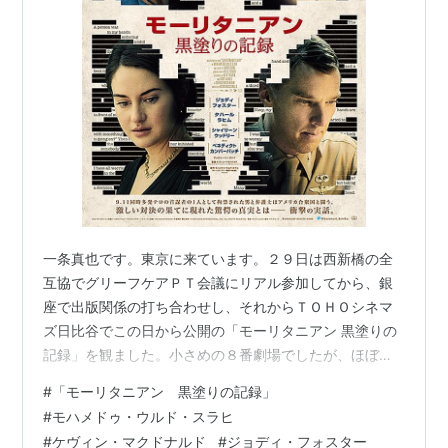
一条真也です。東京に来ています。２９日は西新橋の全
互協でグリーフケアＰＴ会議にリアル参加してから、銀
座で出版関係の打ち合わせし、それからＴＯＨＯシネマ
ズ日比谷でこの日から公開の「モーリタニアン 黒塗りの
記録」を観ました。小さめの８番劇場でしたが、ほぼ満
員で驚きました。内容は社会派の大作で、これまで知ら
#
「モーリタニアン 黒塗りの記録」
なかった事実の波状攻撃に圧倒され、いろんなことを考
#
モハメドゥ・ウルド・スラヒ
えさせられました。 ヤフー映画の「解説」には、こう書
#
ケヴィン・マクドナルド
#
ジョディ・フォスター