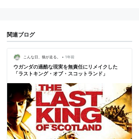
主な作品
ブラック・シー
（2014） 監督、製作
わたしは生きていける
（2013） 監督
関連ブログ
ボブ・マーリー／ルーツ・オブ・レジェンド
（2012） 監督
LIFE IN A DAY 地球上のある一日の物語
（2011） 監
•
こんな日、狼が走る。
1年前
督
ウガンダの過酷な現実を無責任にリメイクした
第九軍団のワシ
（2010） 監督
「ラストキング・オブ・スコットランド」
アイルトン・セナ 〜音速の彼方へ
（2010） 製作総指
揮
消されたヘッドライン
（2009） 監督
敵こそ、我が友 〜戦犯クラウス・バルビーの3つの人
生〜
（2007） 監督
ラストキング・オブ・スコットランド
（2006） 監督
運命を分けたザイル
（2003） 監督