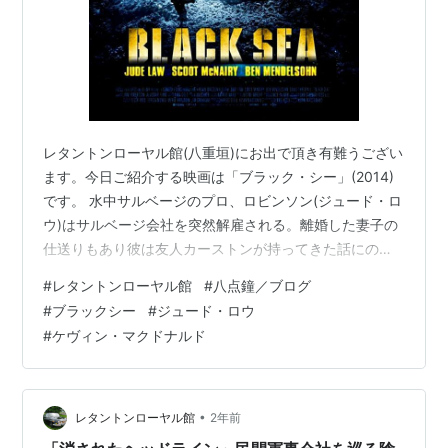
レタントンローヤル館(八重垣)にお出で頂き有難うござい
ます。今日ご紹介する映画は「ブラック・シー」(2014)
です。 水中サルベージのプロ、ロビンソン(ジュード・ロ
ウ)はサルベージ会社を突然解雇される。離婚した妻子の
仕送りもあり彼は友人カーストンが持ってきた話にのる
ことにした。それは、先の大戦時黒海ジョージア沖に沈
#
レタントンローヤル館
#
八点鐘／ブログ
没したドイツ海軍ⅦC潜水艦に積載されている数百万ド
#
ブラックシー
#
ジュード・ロウ
ル相当の金塊をサルベージする仕事だった。洋上にはロ
#
ケヴィン・マクドナルド
シア黒海艦隊がうようよしているので中古のロシア海軍
フォックストロット型潜水艦を手に入れて、仕事に掛か
るのだが… 英国伝統海洋冒険映画だと思い鑑賞しました
が、あにはからずどっぷりと重い海…
•
レタントンローヤル館
2年前