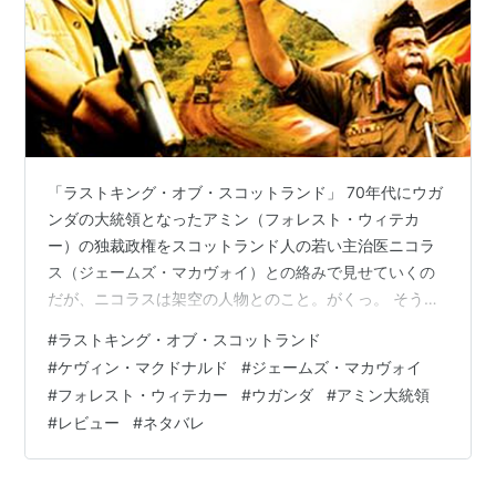
ブラック・セプテンバー／五輪テロの真実
（1999）
＜未＞ 監督
アカデミー賞
受賞
ブラック・セプテンバー／五輪テロの真実
（1999）
「ラストキング・オブ・スコットランド」 70年代にウガ
＜未＞ ドキュメンタリー長編賞
ンダの大統領となったアミン（フォレスト・ウィテカ
ー）の独裁政権をスコットランド人の若い主治医ニコラ
ス（ジェームズ・マカヴォイ）との絡みで見せていくの
だが、ニコラスは架空の人物とのこと。がくっ。 そう、
がくっと来る。なぜなら、史実に基づいたアミン大統領
#
ラストキング・オブ・スコットランド
の独裁政権による国民の大量虐殺なんかはさらっとスル
#
ケヴィン・マクドナルド
#
ジェームズ・マカヴォイ
ー、アミン大統領とニコラスとのいい加減なリレーショ
#
フォレスト・ウィテカー
#
ウガンダ
#
アミン大統領
ンシップが主軸で、そこでハラハラさせようとしている
#
レビュー
#
ネタバレ
から。ここ、どうでもよくないですか？独裁政権下の虐
殺の方が恐怖じゃないですか？という感じ。 ニコラスは
医大卒業後すぐに、地球儀をくるっと回して指で…