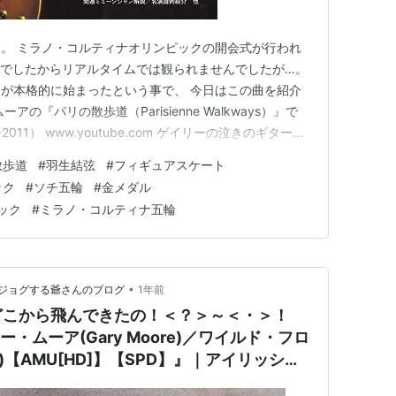
。 ミラノ・コルティナオリンピックの開会式が行われ
台でしたからリアルタイムでは観られませんでしたが…。
が本格的に始まったという事で、 今日はこの曲を紹介
の『パリの散歩道（Parisienne Walkways）』で
011） www.youtube.com ゲイリーの泣きのギター…
散歩道
#
羽生結弦
#
フィギュアスケート
ック
#
ソチ五輪
#
金メダル
ック
#
ミラノ・コルティナ五輪
•
ジョグする爺さんのブログ
1年前
どこから飛んできたの！＜？＞～＜・＞！
ー・ムーア(Gary Moore)／ワイルド・フロ
tier)【AMU[HD]】【SPD】』｜アイリッシュ
の中でアイリッシュウイスキーの香りに酔い