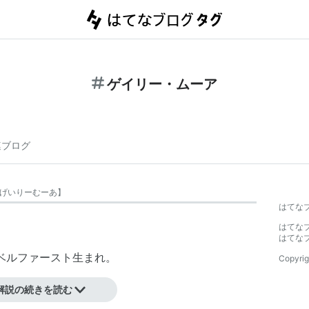
ゲイリー・ムーア
連ブログ
げいりーむーあ
】
はてな
はてな
はてな
・ベルファースト生まれ。
Copyrig
解説の続きを読む
シン・リジィ、コロシアムIIなどでの活動を経て、