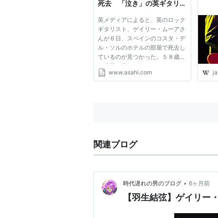
死去 「泣き」の英ギタリス
ト - おくやみ・訃報
英メディアによると、英のロック
ギタリスト、ゲイリー・ムーアさ
んが６日、スペインのコスタ・デ
ル・ソルのホテルの部屋で死去し
ているのが見つかった。５８歳。
英国・北アイルランドのベルフ
www.asahi.com
ja
ァスト出身。１９７３年、「シ
ン・リジー」に加入。その後、ソ
ロ活動に転じ、ジョージ・ハリソ
ン、オジー・オズボーンら著名...
関連ブログ
•
時代遅れの男のブログ
6ヶ月前
【羽生結弦】ゲイリー