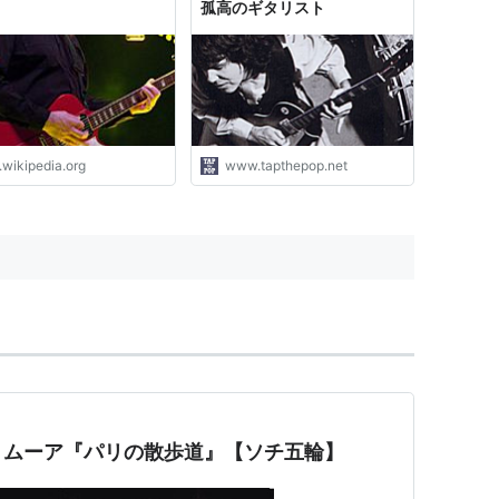
孤高のギタリスト
.wikipedia.org
www.tapthepop.net
・ムーア『パリの散歩道』【ソチ五輪】