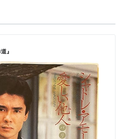
て活躍。
The Cross（愛の十字架）」を提供、本人もギター
ー「クライング・イン・ザ・シャドウ」を日本のみ
歩道』
死。