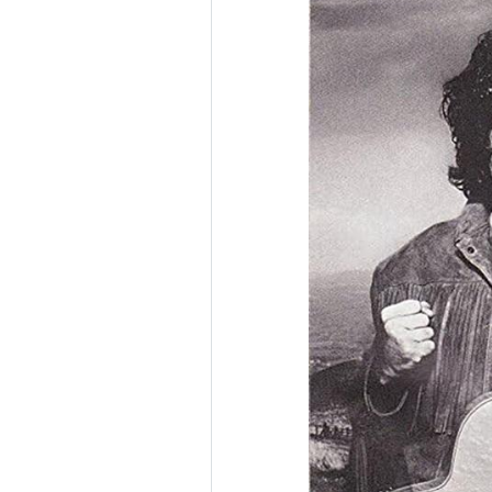
シレたいかも！ｖ＾＾ド
ャ！ｘ72！＾＾ｖ！