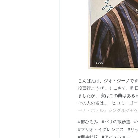
こんばんは、ジオ・ジーノです
投票行こうぜ！！ …さて、昨
ましたが、 実はこの曲はある
その人の名は…「ヒロミ・ゴー
ーナ・ホテル』シングルジャケ
www.youtube.com
#
郷ひろみ
#
パリの散歩道
#
#
フリオ・イグレシアス
#
リ
#
羽生結弦
#
アイスショー