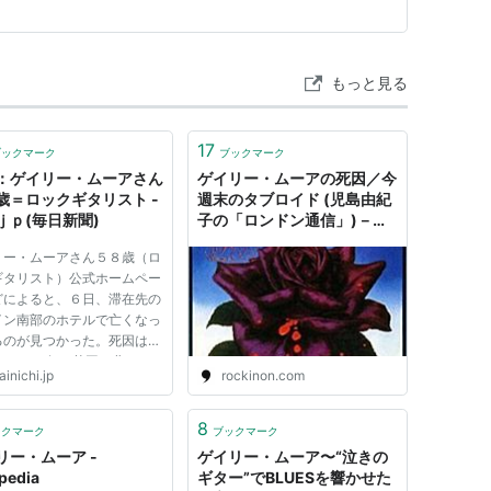
もっと見る
17
ブックマーク
ブックマーク
：ゲイリー・ムーアさん
ゲイリー・ムーアの死因／今
歳＝ロックギタリスト -
週末のタブロイド (児島由紀
ｊｐ(毎日新聞)
子の「ロンドン通信」)－
rockinon.com｜
リー・ムーアさん５８歳（ロ
https://rockinon.com/blog
ギタリスト）公式ホームペー
/kojima/47497
どによると、６日、滞在先の
イン南部のホテルで亡くなっ
るのが見つかった。死因は不
 １９５２年、英国・北アイ
inichi.jp
rockinon.com
ンドのベルファスト生まれ。
時からギターを始め、バンド
キッド・ロウ」を経て、「シ
8
ックマーク
ブックマーク
ジィ」に参加。日本でも...
リー・ムーア -
ゲイリー・ムーア〜“泣きの
pedia
ギター”でBLUESを響かせた