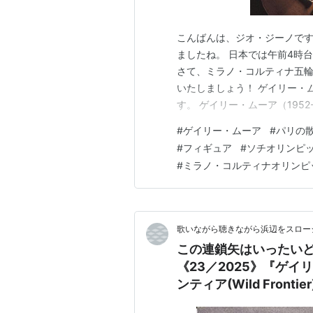
こんばんは、ジオ・ジーノです
ましたね。 日本では午前4時
さて、ミラノ・コルティナ五輪
いたしましょう！ ゲイリー・ムーア
す。 ゲイリー・ムーア（1952-2
グッと来るぜっ！
#
ゲイリー・ムーア
#
パリの
#
フィギュア
#
ソチオリンピ
#
ミラノ・コルティナオリンピ
歌いながら聴きながら浜辺をスロー
この連鎖矢はいったい
《23／2025》『ゲイリ
ンティア(Wild Fron
な香り漂う音玉の流れ