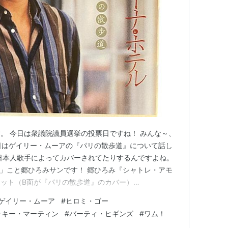
。 今日は衆議院議員選挙の投票日ですね！ みんな～、
日はゲイリー・ムーアの『パリの散歩道』について話し
日本人歌手によってカバーされてたりするんですよね。
」こと郷ひろみサンです！ 郷ひろみ『シャトレ・アモ
ット（B面が『パリの散歩道』のカバー）
ゲイリー・ムーア
#
ヒロミ・ゴー
ッキー・マーティン
#
バーティ・ヒギンズ
#
ワム！