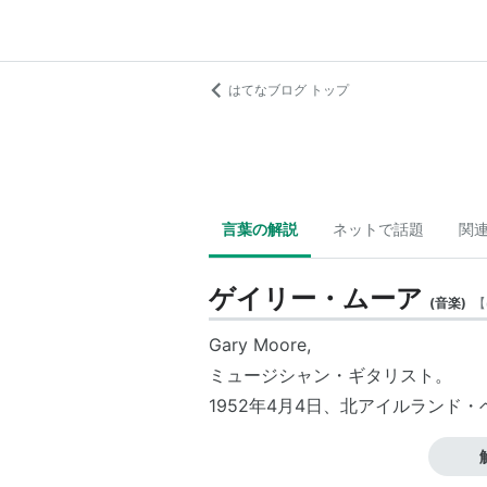
はてなブログ トップ
言葉の解説
ネットで話題
関
ゲイリー・ムーア
(
音楽
)
【
Gary Moore,
ミュージシャン・ギタリスト。
1952年4月4日、北アイルランド
60年代末より、スキッド・ロウ、