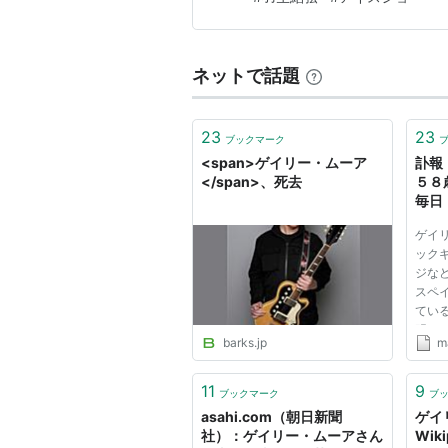
ネットで話題
23
23
ブックマーク
<span>ゲイリー・ムーア
訃報
</span>、死去
５８
毎日
ゲイ
ック
ジな
スペ
てい
明。
barks.jp
ma
ルラ
幼少
「ス
11
9
ブックマーク
ブ
ン・リ
asahi.com（朝日新聞
ゲイ
社）：ゲイリー・ムーアさん
Wiki