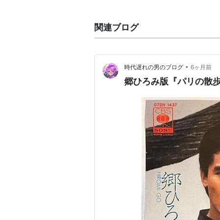
80年代よりソロアーティストとし
関連ブログ
1986年には本田美奈子のシングル「
で
•
時代遅れの男のブログ
6ヶ月前
参加した他、この曲のセルフカヴァ
郷ひろみ版『パリの散
でシングル発売している。
2011年2月7日、スペイン滞在中急