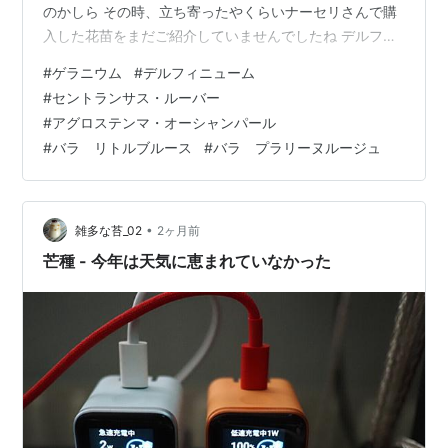
のかしら その時、立ち寄ったやくらいナーセリさんで購
入した花苗をまだご紹介していませんでしたね デルフィ
ニューム ブラックナイト・プレミアム＆パガンパープル
#
ゲラニウム
#
デルフィニューム
手前の子がパガンパープルです 昨年も、デルフィニュー
#
セントランサス・ルーバー
ムを育てましたが、1本は強風で折れてしまい、もう1本
#
アグロステンマ・オーシャンパール
は夏を越せることができませんでした 品種は違います
#
バラ リトルブルース
#
バラ プラリーヌルージュ
が、リベンジで購入することに決めました 木漏れ日が差
し込む半日蔭に植えました 昨年はバラとコラボさせたく
て、もう少し日当た…
•
雑多な苔_02
2ヶ月前
芒種 - 今年は天気に恵まれていなかった