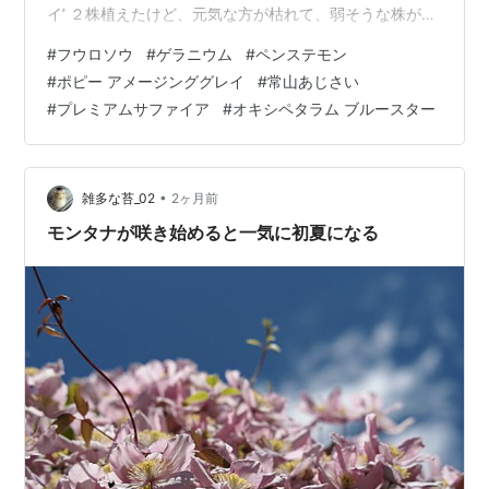
イ’ ２株植えたけど、元気な方が枯れて、弱そうな株が開
花しました。グレイ味が少ない白っぽい花でした。常山
#
フウロソウ
#
ゲラニウム
#
ペンステモン
あじさい「プレミアムサファイア」 オキシペタラム ブル
#
ポピー アメージンググレイ
#
常山あじさい
ースター ４月に開花状態で購入した株。切り戻してまた
#
プレミアムサファイア
#
オキシペタラム ブルースター
咲いています。
•
雑多な苔_02
2ヶ月前
モンタナが咲き始めると一気に初夏になる