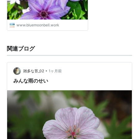
www.bluemoonbell.work
関連ブログ
•
雑多な苔_02
1ヶ月前
みんな雨のせい