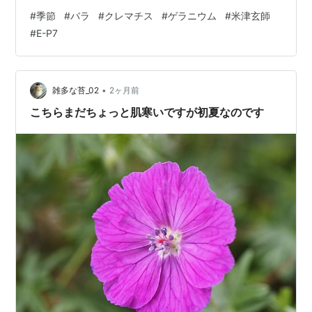
ズ・オディエ（Louise Odier） オールドローズ、ブルボ
#
季節
#
バラ
#
クレマチス
#
ゲラニウム
#
米津玄師
ン系です。 ルイーズ・オディエ（Louise Odier）クレマ
#
E-P7
チスも細々と咲いてます。 きれいなのだけ… パテンス系
晴山（Clematis ’Haruyama'）だと思います。 目立つ白色
の花… クレマチスは花弁じゃなくて萼なのですよ。 萼が
白色で蕊が濃い色、海老茶？でコ…
•
雑多な苔_02
2ヶ月前
こちらまだちょっと肌寒いですが初夏なのです