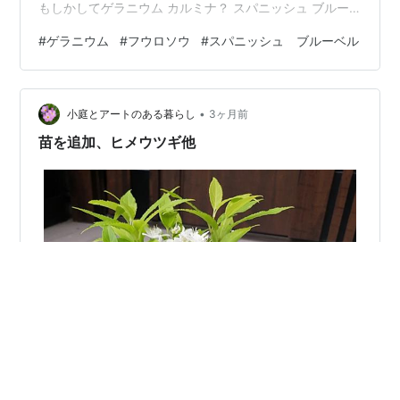
もしかしてゲラニウム カルミナ？ スパニッシュ ブルー
ベル すごく大きくなってがっしりしたタイプです。きれ
#
ゲラニウム
#
フウロソウ
#
スパニッシュ ブルーベル
いだけど増えすぎる困りもの。
•
小庭とアートのある暮らし
3ヶ月前
苗を追加、ヒメウツギ他