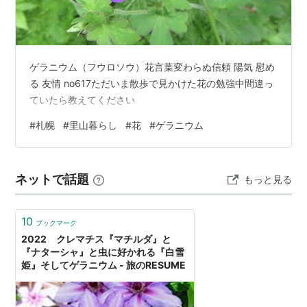
ゲラニウム（フウロソウ）花言葉変わらぬ信頼 陽気 慰め
る 友情 no617ただいま散歩で見かけた花の勉強中間違っ
ていたら教えてください
#
札幌
#
里山暮らし
#
花
#
ゲラニウム
ネットで話題
もっと見る
10
ブックマーク
2022 クレマチス『マチルダ』と
『ナターシャ』と虫に好かれる『白雪
姫』そしてゲラニウム - 旅のRESUME