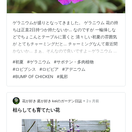
ゲラニウムが盛りとなってきました。 ゲラニウム 花の持
ちは正直2日持つか持たないか… なのですが 一輪挿しな
どでちょこんとテーブルに置くと 清々しい初夏の雰囲気
が とてもチャーミングだと… チャーミングなんて最近聞
かないか… まぁ、そんなので良いですよ～ゲラニウム サ
ングイネウム（Geranium sanguineum） アケボノフウロ
#
初夏
#
ゲラニウム
#
サボテン・多肉植物
の方が聞いたことある方が多いかもです。 ゲラニウム サ
#
ロビプシス
#
ロビビア
#
アデニウム
ングイネウム（Geranium sanguineum）ゲラニウム サン
#
BUMP OF CHICKEN
#
風邪
グイネウム ‘アルバム’（Geranium sanguineum 'Album'）
上記の白花種。家のは少し背が高くなります。 ゲラニウ
ム…
•
花が好き 庭が好き keiのガーデン日誌
2ヶ月前
枯らしても育てたい花