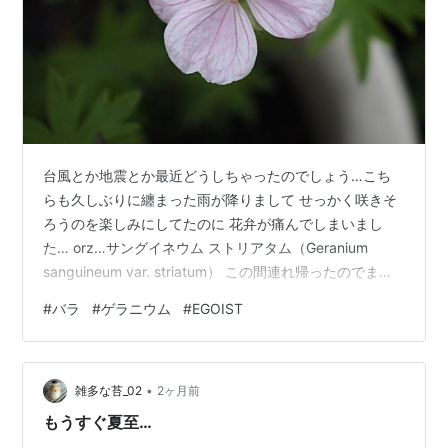
台風とか地震とか最近どうしちゃったのでしょう…こち
らも久しぶりに纏まった雨が降りまして せっかく咲きそ
ろうのを楽しみにしてたのに 花弁が痛んでしまいまし
た… orz…サングイネウム ストリアタム（Geranium
sanguineum var. striatum） この間連れ帰ったのでまだ
株が出来てませんが ぼつぼつと花を付けています。 基本
#
バラ
#
ゲラニウム
#
EGOIST
種に比べて花弁の色が薄ピンクに濃い色の筋が入りま
す。 越冬してくれると良いな… サングイネウム ストリア
タム（Geranium sanguineum var. striatum）いつものバ
•
ラ… 雨でぐしゃぐしゃ ヘリテイジゼフィリーヌ ドルーア
雑多な苔_02
2ヶ月前
ンウィートウ…
もうすぐ夏至…