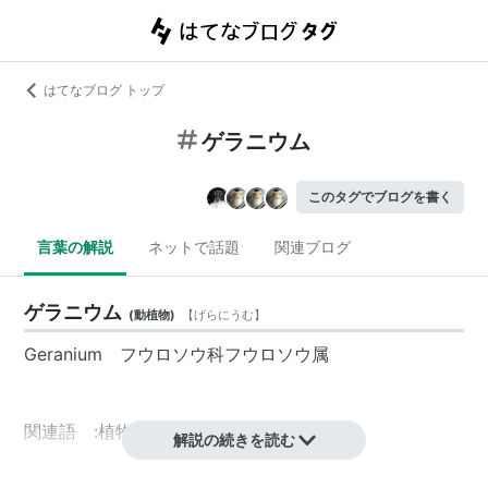
はてなブログ トップ
ゲラニウム
このタグでブログを書く
言葉の解説
ネットで話題
関連ブログ
ゲラニウム
(
動植物
)
【
げらにうむ
】
Geranium フウロソウ科フウロソウ属
関連語 :植物
解説の続きを読む