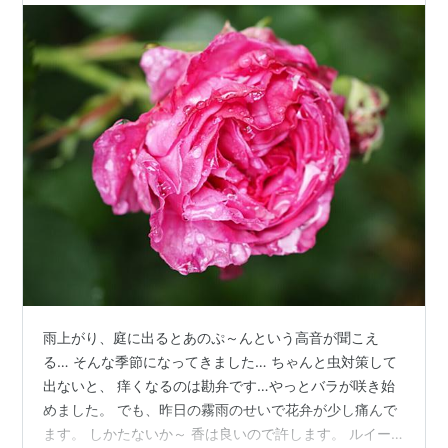
雨上がり、庭に出るとあのぷ～んという高音が聞こえ
る… そんな季節になってきました… ちゃんと虫対策して
出ないと、 痒くなるのは勘弁です…やっとバラが咲き始
めました。 でも、昨日の霧雨のせいで花弁が少し痛んで
ます。 しかたないか～ 香は良いので許します。 ルイー