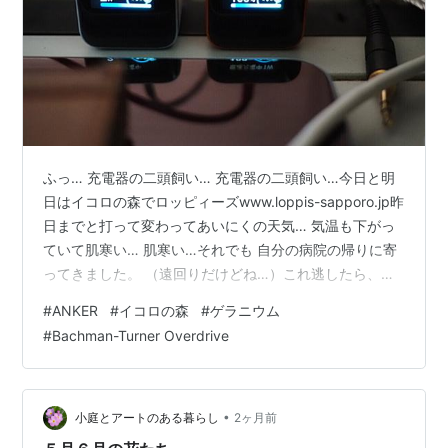
ふっ… 充電器の二頭飼い… 充電器の二頭飼い…今日と明
日はイコロの森でロッピィーズwww.loppis-sapporo.jp昨
日までと打って変わってあいにくの天気… 気温も下がっ
ていて肌寒い… 肌寒い…それでも 自分の病院の帰りに寄
ってきました。 （遠回りだけどね…）これ逃したら、ま
た1年待ちになるし チムチムさんのカレー食べたいし 飛
#
ANKER
#
イコロの森
#
ゲラニウム
行船のピザも食べたいし それで行ったら… メダカすくい
#
Bachman-Turner Overdrive
なんてやってるし 岩見沢バラ園さんとか来ていて… さす
がに猫の額の我が庭には迎い入れれません… …香りの良
いオールだローズが有ったら危なかった…ゲラニウムの
ジョンソンズ・ブルーがありました。 お見せの方に聞
•
小庭とアートのある暮らし
2ヶ月前
い…