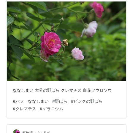
ななしまい 大分の野ばら クレマチス 白花フウロソウ
#
バラ ななしまい
#
野ばら
#
ピンクの野ばら
#
クレマチス
#
ゲラニウム
•
庭物語
3ヶ月前