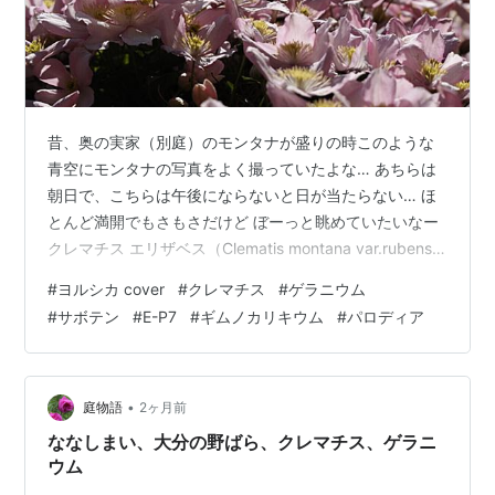
昔、奥の実家（別庭）のモンタナが盛りの時このような
青空にモンタナの写真をよく撮っていたよな… あちらは
朝日で、こちらは午後にならないと日が当たらない… ほ
とんど満開でもさもさだけど ぼーっと眺めていたいなー
クレマチス エリザベス（Clematis montana var.rubens
'Elizabeth'） クレマチス エリザベス（Clematis montana
#
ヨルシカ cover
#
クレマチス
#
ゲラニウム
var.rubens 'Elizabeth'）そういえば、オリオン
#
サボテン
#
E-P7
#
ギムノカリキウム
#
パロディア
（Geranium 'Orion'）が咲いていた… E-P7 + ZUIKO
60mm f2.8 の組み合わせだと 青、紫系の花色がきれいに
撮れるな。 （前に使…
•
庭物語
2ヶ月前
ななしまい、大分の野ばら、クレマチス、ゲラニ
ウム