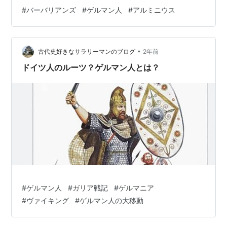
を描いています。 ゲルマン人は長身・金髪・青い眼とい
#
バーバリアンズ
#
ゲルマン人
#
アルミニウス
った身体的特徴を持ち、言語はインド＝ヨーロッパ語族
に属するゲルマン語派（ドイツ語や英語の先祖）を使用
し、自然信仰を持つ人々です。 元は北欧を起源とし、本
•
作品の紀元前1世紀頃のローマ帝国時代には、ライン川・
古代史好きなサラリーマンのブログ
2年前
ドナウ川の北方地域に進出し、ローマ帝国の東・北の領
ドイツ人のルーツ？ゲルマン人とは？
域に住んでいました。 ラ…
#
ゲルマン人
#
ガリア戦記
#
ゲルマニア
#
ヴァイキング
#
ゲルマン人の大移動