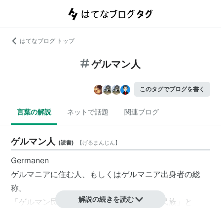
はてなブログ トップ
ゲルマン人
このタグでブログを書く
言葉の解説
ネットで話題
関連ブログ
ゲルマン人
(
読書
)
【
げるまんじん
】
Germanen
ゲルマニアに住む人、もしくはゲルマニア出身者の総
称。
解説の続きを読む
「ゲルマン民族」との使い分けは普通に「民族」と
「人」の使い分けと同じ。例えば「ゲルマン人のオドア