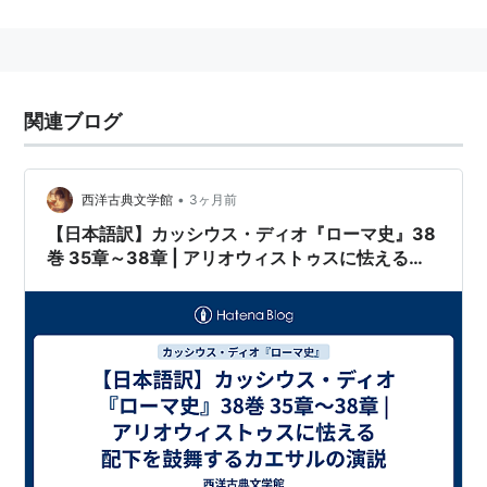
ケル」とは言っても、「ゲルマン民族の傭兵隊長オドア
ケル」とは普通は言わない。
関連ブログ
言語は印欧語族のゲルマン語（ゲルマン語派）であり、
ドイツ語や英語や、その他多数のヨーロッパの言語の元
となっている。
•
西洋古典文学館
3ヶ月前
文字資料はほぼ、カエサルの「ガリア戦記」とタキトゥ
【日本語訳】カッシウス・ディオ『ローマ史』38
スの「ゲルマニア」だけに依存しており、いずれもロー
巻 35章～38章 | アリオウィストゥスに怯える配
マ側から眺めた資料なので、本当の細かい点では分から
下を鼓舞するカエサルの演説
ない点も多い。
多数の部族に分かれており、ゴート族、キンブリ族とテ
ウトニ族
*1
、ケルスキ族
*2
、フランク族など、歴史上に
登場した部族だけでも山ほどいる。
ゲルマン民族の大移動とローマ帝国の没落を経て、ヨー
ロッパの主役となった。