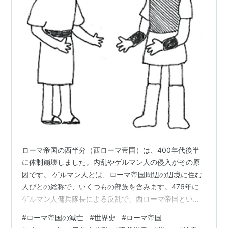
ローマ帝国の西半分（西ローマ帝国）は、400年代後半
に体制崩壊しました。内乱やゲルマン人の侵入がその原
因です。 ゲルマン人とは、ローマ帝国周辺の辺境に住む
人びとの総称で、いくつもの部族を含みます。476年に
ゲルマン人傭兵隊長による反乱で、西ローマ帝国という
国家は最終的に滅亡したとされます。 ただ、それ以前に
#
ローマ帝国の滅亡
#
世界史
#
ローマ帝国
もゲルマン人はローマ帝国に入り込んでいました。300