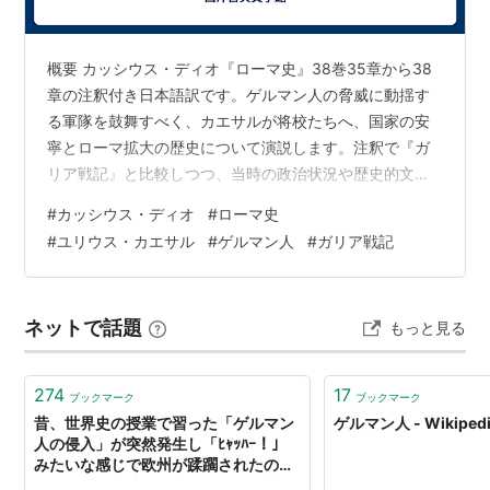
*1
:
マリウスに撃退される
概要 カッシウス・ディオ『ローマ史』38巻35章から38
*2
:
トイトブルクの勝利者
章の注釈付き日本語訳です。ゲルマン人の脅威に動揺す
る軍隊を鼓舞すべく、カエサルが将校たちへ、国家の安
寧とローマ拡大の歴史について演説します。注釈で『ガ
リア戦記』と比較しつつ、当時の政治状況や歴史的文脈
を網羅的に把握できます。 « 前の記事へ 目次へ戻る 次の
#
カッシウス・ディオ
#
ローマ史
記事へ »
#
ユリウス・カエサル
#
ゲルマン人
#
ガリア戦記
ネットで話題
もっと見る
274
17
ブックマーク
ブックマーク
昔、世界史の授業で習った「ゲルマン
ゲルマン人 - Wikiped
人の侵入」が突然発生し「ﾋｬｯﾊｰ！」
みたいな感じで欧州が蹂躙されたので
はなく、長い時間をかけてローマ社会