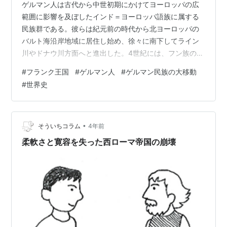
ゲルマン人は古代から中世初期にかけてヨーロッパの広
範囲に影響を及ぼしたインド＝ヨーロッパ語族に属する
民族群である。彼らは紀元前の時代から北ヨーロッパの
バルト海沿岸地域に居住し始め、徐々に南下してライン
川やドナウ川方面へと進出した。4世紀には、フン族の圧
迫を受けていわゆる「民族大移動」を開始し、ローマ帝
#
フランク王国
#
ゲルマン人
#
ゲルマン民族の大移動
国の領土内に侵入した。この過程で、ゲルマン人はいく
#
世界史
つもの王国を建国し、ヨーロッパの歴史において重要な
役割を果たした。 東ゴード王国とロンバルディア王国 東
ゴード王国は、5世紀後半にテオドリック大王の下で最盛
期を迎え、イタリア半島を中心に展開した。テオドリッ
•
そういちコラム
4年前
ク大王はローマ文化を尊重し、ゴート人とロー…
柔軟さと寛容を失った西ローマ帝国の崩壊