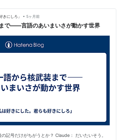
盾性を表しているように見えて、かつTで証明できる
連する話も入っている。大変重要な論文。
•
好きにしろ」
5ヶ月前
hematics : problems of completeness and
武装まで——言語のあいまいさが動かす世界
R. Murawski, Kluwer Academic Publishers, 1999年
ーデルの不完全性定理が初歩から、且つ現代的な手
不完全性定理の様々な拡張や現代的な話まで解説さ
だ、帰納関数論の所は下に挙げたShoenfieldの
が読みづらいのが心残り。ただし、値段が張るので
eld, AK Peters, 2000(reprint)(
isbn:1568811357
)
論における最高の教科書と言われている本で、内容
当時までの）大部分が入っている（完全性定理、エ
矛盾性証明、定義による拡張、モデル論、不完全性
）。そのため記述はコンパクトで非常にエレガン
らいかもしれない。
の記号だけがちがうとか？ Claude： だいたいそう。
rth-Holland, 1987