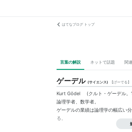
はてなブログ トップ
言葉の解説
ネットで話題
関
ゲーデル
(
サイエンス
)
【
げーでる
】
Kurt Gödel (クルト・ゲーデル。1
論理学者、数学者。
ゲーデルの業績は論理学の幅広い分
る。
一階述語論理
の完全性定理