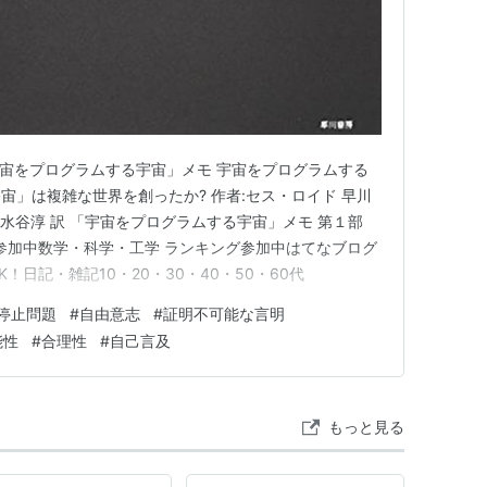
る形式的体系にそれを還元した定理（いわゆる
ディ
る。
ったが、ゲーデルの数学基礎論、論理学、（数学
ない。参考文献にそれらを学ぶ為に有用であると思
「宇宙をプログラムする宇宙」メモ 宇宙をプログラムする
宙」は複雑な世界を創ったか? 作者:セス・ロイド 早川
 著 水谷淳 訳 「宇宙をプログラムする宇宙」メモ 第１部
ーネスト・ナーゲル、ジェームス・R・ニューマン著
グ参加中数学・科学・工学 ランキング参加中はてなブログ
日記・雑記10・20・30・40・50・60代
フォーマルに、且つある程度正確に解説した良書で
停止問題
#
自由意志
#
証明不可能な言明
は数理論理学の専門書を読むことが不可欠である
能性
#
合理性
#
自己言及
朝倉書店
1977年(
isbn:425411396X
)
もっと見る
用いたtype theoryを用いて初歩の初歩から解
現代的ではない点も見られるが、読みやすい。この
ての解説が含まれている。