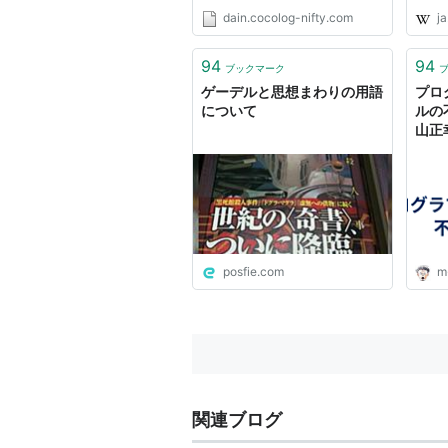
不完全
dain.cocolog-nifty.com
ja
や各章の初めについている解説
とコ
学）の
文献表も有益。ゲーデルの数学
学基
94
94
収められている。
ブックマーク
ほぼ
ゲーデルと思想まわりの用語
プロ
科学と
Hilbert's Program : an essay on m
について
ルの不
Dordrecht, D. Reidel, 1986年(
isbn
山正
てなB
ゲーデルの不完全性定理はヒル
だけ維持できるのか、について
見方は相当に偏っていて、その
が、刺激的な事は事実。ちなみ
の論文やゲオルグ・クライゼル(G.
posfie.com
m
"Hilbert's programme", G. Kreisel
and Hilary Putnam, eds., Cambrid
ヒルベルト自身の著作はその多
ルト・プログラムの解釈を提出
イゼルらしく、非常に難解で、
関連ブログ
ゼルが最初に指摘したと言われ