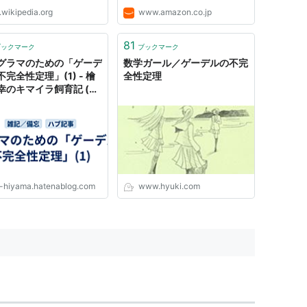
性定理とは、数学基礎論[1]
.wikipedia.org
www.amazon.co.jp
を読むといいと思う。各論文の後に収められている
ンピュータ科学（計算機科
重要な基本定理[2]。（数
の哲学から、現代の数学の哲学の有名な論文までが
礎論は数理論理学や超数学と
81
ブックマーク
ブックマーク
同義な分野で、コンピュータ
グラマのための「ゲーデ
数学ガール／ゲーデルの不完
密接...
athematical instrumentalism, M. Detlefsen,
完全性定理」(1) - 檜
全性定理
:9027721513
)
幸のキマイラ飼育記 (は
log)
ベルト・プログラムを打ち破ったという主張がどれ
詳細に論じた本。著者のヒルベルト・プログラムの
ままでは普通受け入れることのできない議論もある
にこうした話に興味があれば、ディトレフセンの他
 Kreisel)のいくつかの論文もお勧め。
-hiyama.hatenablog.com
www.hyuki.com
, in Philosophy of Mathematics, Paul Benacerraf
ge University Press, 1986(2nd.ed.), 207-238.
くが曖昧な点を多く含んでいるが、現代的なヒルベ
したのはクライゼルによるこの論文であろう。クラ
追える所と追えない所が入り混じっている。クライ
る、（ゲーデルの第二不完全性定理が成り立つ）形