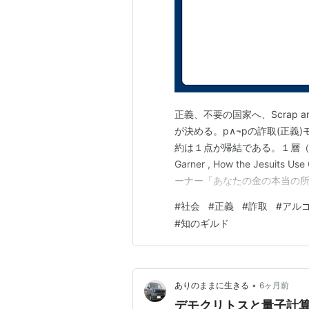
正義、不要の国家へ、Scrap 
が決める。p∧¬pの詐取(正義
約は１点が帰結である。１層（信
Garner , How the Jesuits 
ーナー「あなたの金の本当の所
ズ・グラットフェルダー（James
#
社会
#
正義
#
詐取
#
アル
クの構造を数学的に…
#
知のギルド
•
ありのままに生きる
6ヶ月前
デモクリトスと量子計