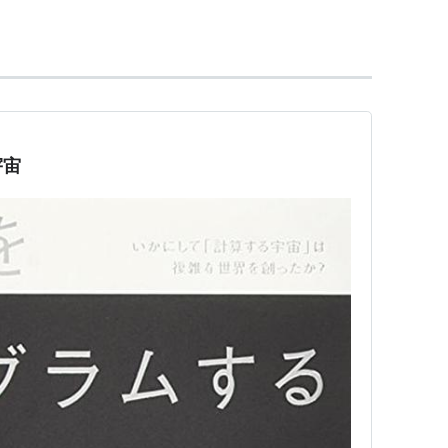
こで証明可能な文の集合と、論理的に真（妥当）な
完全である事を主張する定理である。この定理はヒ
学の教科書 『Grundzuge der theoretischen
て提出された問いに対する答えである。
宇宙
上に書いた完全性定理の場合の「完全」とは全く異
。これをごちゃまぜにしているが故に誤解をしてい
不完全性定理における「完全」とは、その公理系の
¬Aが証明可能かの少なくとも片方が成り立つ事、で
も反証もできない文が存在する事を主張する。
論と
一般連続体仮説
・
選択公理
の相対無矛盾性や、
盾性を直観主義ベースの算術の無矛盾性に還元し、