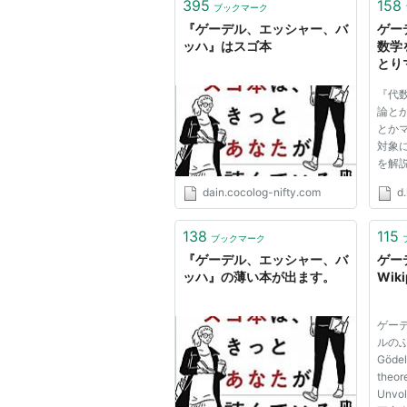
395
158
ブックマーク
『証明論入門』
竹内外史
,八杉満
『ゲーデル、エッシャー、バ
ゲー
ッハ』はスゴ本
数学
完全性定理、不完全性定理は解
とり
がある程度収められた貴重な本
『代
定理、ゲンツェンの自然数論の
論と
系Tのそれへの帰着（いわゆる
とか
対象
証明論（実数論など）の導入な
を解
れている。理論整然としてコン
です
に進んだ本としては最後に挙げ
dain.cocolog-nifty.com
d.
環論
さん
『数学基礎論講義』 田中一之他著 
ます
138
115
ブックマーク
だよ 
この本はゲーデルの不完全性定
『ゲーデル、エッシャー、バ
ゲー
クトに収めた良書である。ゲー
ッハ』の薄い本が出ます。
Wiki
てある。特に、第二不完全性定
パクトさ故に読みづらい点もあ
ゲー
ルの
『リーディングス数学の哲学 : ゲー
Gödel
(
isbn:4326101040
)
theor
Unvo
ゲーデルの数学の哲学に対する