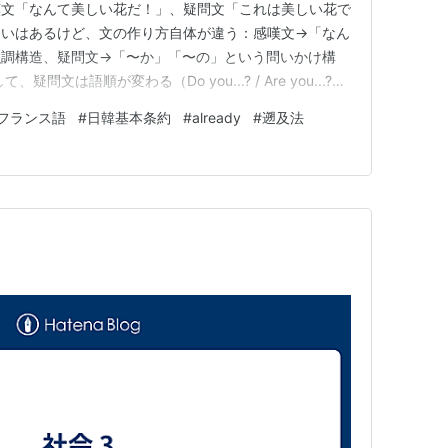
嘆文「なんて美しい花だ！」、疑問文「これは美しい花で
ット消去定理
や不完全性定理、二階の証明論、
違いはあるけど、文の作り方自体が違う：感嘆文→「なん
sistency Proofなどなど盛りだくさん。特に、竹内予想（高
強調構造、疑問文→「〜か」「〜の」という問いかけ構
文は語順が変わる（Do you...? / Are you...?）
、ここから解析の無矛盾性が帰結する。）の超限的
 how old this man is ああ、動詞がちがうかw
らによる証明や、\Pi^1_1 Comprehension
フランス語
#
日韓基本条約
#
already
#
遡及法
：How old is this …
盾性証明など、いわゆるゲンツェンスタイルの証明論の
点は貴重。本の書き方としてはコンパクトで非常に
本ではないかもしれない。ただし、いわゆるヒルベ
ある現代の証明論を知るには必須の本。評判も非常