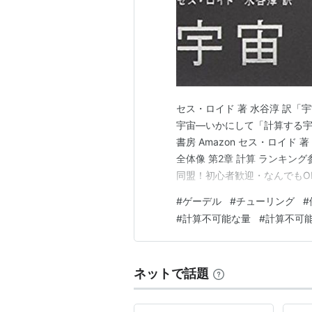
さらに彼が導入した体系Tといわれ
アレクティカ解釈
）など、様々であ
ここでは紙面の都合で紹介できなか
の）哲学に与えた影響ははかりしれ
われる参考書を挙げておく。
セス・ロイド 著 水谷淳 訳
参考図書
宇宙―いかにして「計算する宇
書房 Amazon セス・ロイド
「ゲーデルは何を証明したか」 ア
全体像 第2章 計算 ランキン
(
isbn:4826900872
)
同盟！初心者歓迎・なんでもOK！
この本はゲーデルの定理をイン
#
ゲーデル
#
チューリング
#
ある。勿論、正確な理解の為に
#
計算不可能な量
#
計算不可
が。
『数学基礎論入門』
前原昭二
著
ネットで話題
不完全性定理をゲーデルの原論文で
説した本。記号法や証明方法は
本でも第二不完全性定理につい