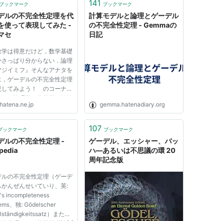
141
ブックマーク
ブックマーク
利子共著 共立出版 1988年(
isbn:4320014065
)
デルの不完全性定理を代
計算モデルと論理とゲーデル
を使って表現してみた -
の不完全性定理 - Gemmaの
説されていないが、ヒルベルト以来の証明論の成果
マセ
日記
。
ゲンツェン
が証明した一階述語論理のカット消去
数学は得意だけど，数学基礎
無矛盾性証明、ゲーデルの自然数論の無矛盾性の体
かさっぱり分からない．論理
「ディアレクティカ解釈」）、より現代的な二階の
マジイミフ』そんなアナタを
に，ゲーデルの不完全性定理
ど、証明論を勉強する上で欠かせない定理が収めら
説してみよう！ のコーナー
パクトなので読むのは少し大変かもしれない。さら
． 論理学と代数学（可換
る同じ著者の本がよい。
hatena.ne.jp
gemma.hatenadiary.org
）との対応については，檜山
による素晴らしい記事があり
日本評論社 1997年(
isbn:4535782415
)
： 古典論理は可換環論なん
107
ブックマーク
ブックマーク
- 檜山正幸のキマイラ飼...
理を含めた数理論理学、数学基礎論の成果をコンパ
デルの不完全性定理 -
ゲーデル、エッシャー、バッ
デルの不完全性定理も現代的な手法を用いて解説し
pedia
ハ―あるいは不思議の環 20
周年記念版
理について解説してある点は貴重。ただ、そのコン
るかもしれない。
デルの不完全性定理（ゲーデ
ふかんぜんせいていり、英:
デル以後』 飯田隆編 勁草書房 1995年
's incompleteness
ems、独: Gödelscher
llständigkeitssatz）または
貢献が知りたければ、この本に収められている論文