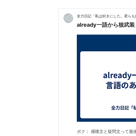
式的体系Tについて、Tの無矛
ような論理式が存在する、に関
全力日記「私は好きにした。君らも
Recursive functions and metamat
already一語から核
decidability, Godel's theorems, 
(
isbn:0792359046
)
あまり有名な本ではないが、ゲ
法が解説されている稀有な本。
れていて、歴史的な解説も豊富。た
本をそのまま書いていて、そこ
図書館で探すとよい。
Mathematical Logic, J. R. Shoenfi
この本は数理論理学・数学基礎
としてはこの分野の（書かれた
ルブランの定理、弱い算術の無
定理、帰納関数論、集合論など
ト。ただし、初めは多少読みづ
ボク： 感嘆文と疑問文って最後
Proof Theory, Gaishi Takeuti, No