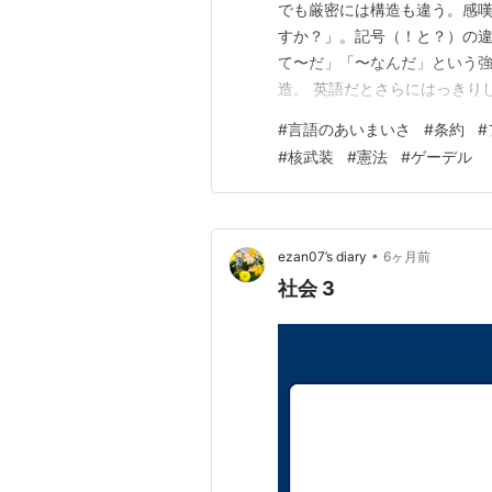
でも厳密には構造も違う。感
一階述語論理の完全性定理
、
カ
すか？」。記号（！と？）の
infinitary logic、Con
て〜だ」「〜なんだ」という
造。 英語だとさらにはっきりして、疑問
階述語論理のカット消去定理で
から記号だけの違いじゃない。 ボク：
な方法を用いたプラヴィッツ、高橋元男
#
言語のあいまいさ
#
条約
#
Claude： そう！語順ね。直接疑問文
Axiomの（証明論的）無矛
#
核武装
#
憲法
#
ゲーデル
発展に関わる定理が書いてある
すっきりしている。最初に読む
ルト・プログラムの延長線上に
に高い。
•
ezan07’s diary
6ヶ月前
社会 3
リスト::学者::自然科学
リスト::数学関連