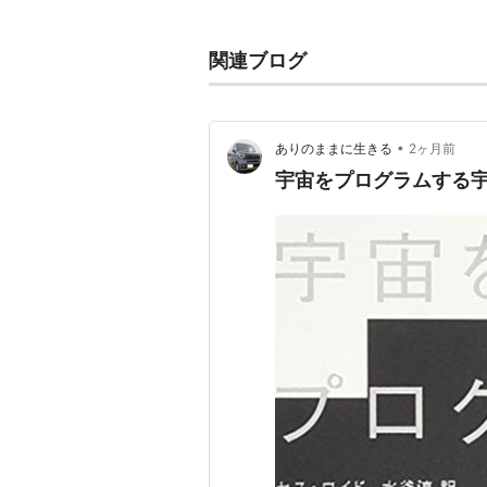
不完全性定理
関連ブログ
完全性定理とは一階述語論理が、そ
文の集合が一致する、という意味で
ルベルト・
アッカーマン
による数理論理
•
ありのままに生きる
2ヶ月前
Logik』において未解決問題とし
宇宙をプログラムする
不完全性定理における「完全」とは
なった言葉である事に注意されたい
る事が意外と多いように思われる。
任意の文AについてAが証明可能か
ある。故に、不完全性定理とは証明
→
不完全性定理
ゲーデルの業績としては他にも集合
古典論理をベースとした算術の無矛