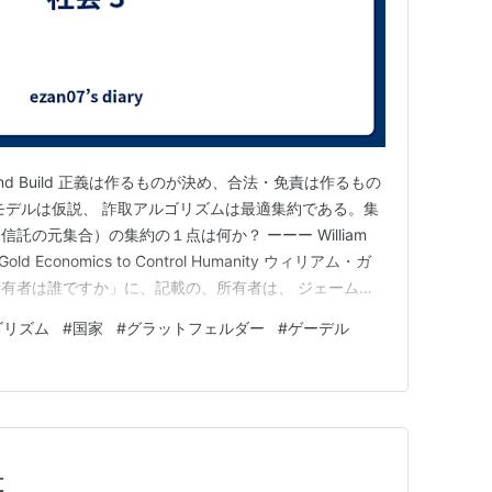
and Build 正義は作るものが決め、合法・免責は作るもの
)モデルは仮説、 詐取アルゴリズムは最適集約である。集
託の元集合）の集約の１点は何か？ ーーー William
Use Gold Economics to Control Humanity ウィリアム・ガ
有者は誰ですか」に、記載の、所有者は、 ジェーム
 B. Glattfelder）が、世界経済を支配するネットワー
ゴリズム
#
国家
#
グラットフェルダー
#
ゲーデル
算