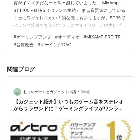
質がイマイチだなーと常々感じていました。 MixAmp -
BTT100 - BTR5（バランス接続） まぁ音質気にしている
くせにワイヤレスかい！的な感じもありますが、BTR5で
バランス接続できるのでプラスマイナス0、いや少しプラ
スなのかなぁと思いながら使っていました。利便性も上
#
ゲーミングアンプ
#
オーディオ
#
MIXAMP PRO TR
がってますしね。 まぁとりあえず、音質改善のために、
#
音質改善
#
ゲーミングDAC
新しくDacまたはAmpを買おうと思い、色々と調べまし
た。そして候補に上がったのが以下の3機種 Roland
BRIDGE CAST Shiit Fulla またはHel 2（2E?） Fosi Audio
関連ブログ
K5…
•
むぅのゲームとガジェットの話
3年前
【ガジェット紹介】いつものゲーム音をステレオ
からサラウンドに！ゲーミングライフがワンラン
クアップ！【ASTRO Gaming MixAmp Pro TR】