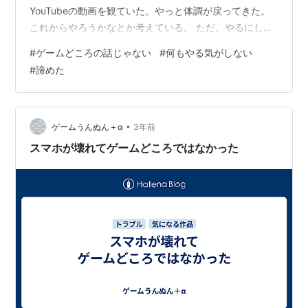
YouTubeの動画を観ていた。やっと体調が戻ってきた。
これからやろうかなとか考えている。 ただ、やるにして
も、何やろうかと。昨日書いたセール中の作品買ってや
#
ゲームどころの話じゃない
#
何もやる気がしない
ろうかとか色々と考えてるけど、どれもいまいちやろう
#
諦めた
と思えないんだよな。なんかもういいやってなっちゃっ
てる。 やる気出すにはもう少し時間が必要なのか。確実
に戻ってきてるはずなんだけど、もう昨夜ろくに寝てな
いからゲームだけでなく、他の色々なこともやる気でな
•
ゲームうんぬん＋α
3年前
い。そんなもんか。 なんとかブログを書く…
スマホが壊れてゲームどころではなかった