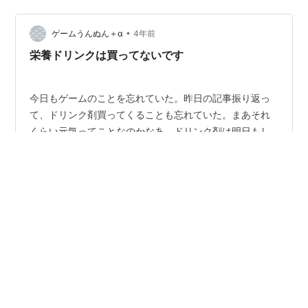
•
ゲームうんぬん＋α
4年前
栄養ドリンクは買ってないです
今日もゲームのことを忘れていた。昨日の記事振り返っ
て、ドリンク剤買ってくることも忘れていた。まあそれ
くらい元気ってことなのかなあ。ドリンク剤は明日もし
も覚えてたらやっぱり買ってくる。 ゲームね。昨日の夜
なんかは少しだけでもソウルハッカーズ2をやろうかな
あ、なんて思ってたけど、今日になってそれどころでは
#
何も起こらない日
#
ぼんやり
#
ゲームやってない
なくなったような。別に、何か大きな事が起こったわけ
#
ゲームどころの話じゃない
#
ドリンク剤
でもないんだが、心が休まることはなかったような。じ
ゃあゲームやってたら良かったのか、と考えても納得で
きない。そういう問題ではないな。 ゲームは多分明日も
出来ないと思います。金曜日にやろうかと思っていま
•
ゲームうんぬん＋α
4年前
す。それか土曜日。 なぜか今日は疲れた。なんにも…
ゲームから一旦離れた日