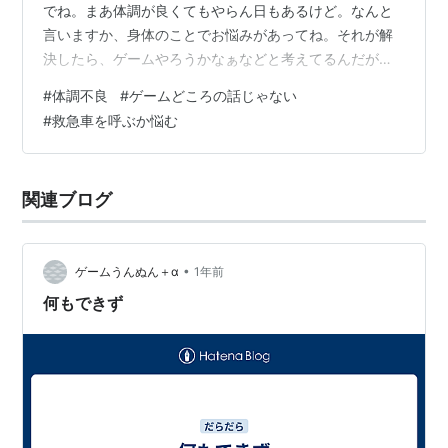
でね。まあ体調が良くてもやらん日もあるけど。なんと
言いますか、身体のことでお悩みがあってね。それが解
決したら、ゲームやろうかなぁなどと考えてるんだが、
いつ治るか分かんねえ。 ドラクエが出る頃には全快して
#
体調不良
#
ゲームどころの話じゃない
るだろうか。というか、そうあって欲しい。最悪の場
#
救急車を呼ぶか悩む
合、救急車を呼ぶことも辞さない考えでいる。緊急性は
あんまり無いんだけど、本当に辛かったら呼ぶくらいの
覚悟で挑んでる。何に？ 今は重病とかじゃないんだけ
関連ブログ
ど、ほっといたら重病になるリスクは抱えてる。頑張っ
て治したい。ゲームやるのはそれ以降でもいいので…
•
ゲームうんぬん＋α
1年前
何もできず