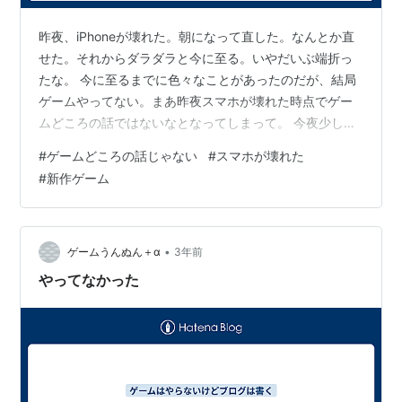
昨夜、iPhoneが壊れた。朝になって直した。なんとか直
せた。それからダラダラと今に至る。いやだいぶ端折っ
たな。 今に至るまでに色々なことがあったのだが、結局
ゲームやってない。まあ昨夜スマホが壊れた時点でゲー
ムどころの話ではないなとなってしまって。 今夜少しや
りたいと思ってる。早めの飯にして、余った時間でゲー
#
ゲームどころの話じゃない
#
スマホが壊れた
ム？ ボンバーマンどうでもよくなってきた。今出たばっ
#
新作ゲーム
かりだし、今が旬だと思うのだが、金が無い。これだっ
たらイースX買おうかなあとか考え出した。イースはまだ
先でもいいと思ったんだけどね。 それと、サガの新作が
出るということで。これはもっと先の未来なので、まだ
•
ゲームうんぬん＋α
3年前
まだ分からんけど、多分買ってる。サ…
やってなかった