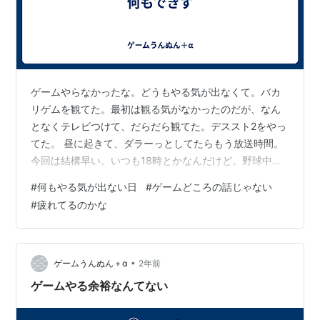
ゲームやらなかったな。どうもやる気が出なくて。バカ
リゲムを観てた。最初は観る気がなかったのだが、なん
となくテレビつけて、だらだら観てた。デススト2をやっ
てた。 昼に起きて、ダラーっとしてたらもう放送時間。
今回は結構早い。いつも18時とかなんだけど。野球中継
が控えてたから早まったのかな。実際、終わった直後に
#
何もやる気が出ない日
#
ゲームどころの話じゃない
野球やってた。 これから何するか。深夜にゲームやるの
#
疲れてるのかな
か。昨夜はやらなかった。結構遅い時間まで起きてたけ
ど、別にゲームやる気にならなかった。今日も一日そん
な感じ。 もう寝ようかな。今から寝れば明日の昼までに
は起きてるはず。日中にゲームやるでもいいし。今、ゲ
•
ゲームうんぬん＋α
2年前
ームとか考えられないくらいには気分が悪い…
ゲームやる余裕なんてない