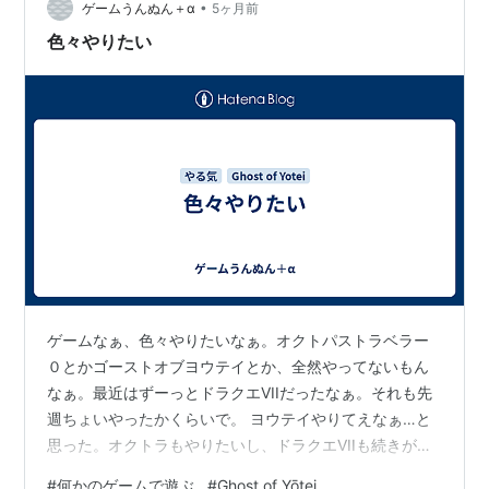
•
日頃からやりたいやりたい思ってるのだよ、それがなか
ゲームうんぬん＋α
5ヶ月前
ったらゲームの存在そのものを多分忘れてると思う。 明
色々やりたい
日だな。別に明日だけじゃねえ、なんかやる。
ゲームなぁ、色々やりたいなぁ。オクトパストラベラー
０とかゴーストオブヨウテイとか、全然やってないもん
なぁ。最近はずーっとドラクエVIIだったなぁ。それも先
週ちょいやったかくらいで。 ヨウテイやりてえなぁ…と
思った。オクトラもやりたいし、ドラクエVIIも続きがや
りたい。結構本気でゲームやろうとしてる。 今夜やるか
#
何かのゲームで遊ぶ
#
Ghost of Yōtei