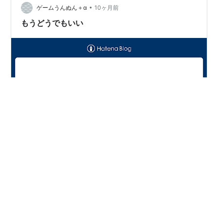
•
んど食べてない。何食べよ。
ゲームうんぬん＋α
10ヶ月前
もうどうでもいい
ゲームやろう。買い物行って、戻ったらゲームやりた
い。今夜はゲームセンターCXがあるわ。 なんかもう、悩
みとかどうでもよくなってきた。今が楽しけりゃそれで
いいや。 とりあえず買い物へ。ゲームセンターCXは録画
しとこうか。なんのゲームやろうかな。