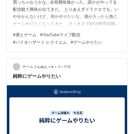
買っちゃおうかな…全然興味無かった。誰かがやってる
配信観て興味が出てきた。 とりあえずドラクエでも。い
や分かんないけど、何かやりたいな。酒が入ったら急に
ゲームやりたくなってきた。 さっきまでMSX研究会観て
て、今回は全然ゲームやらなくてずーっとトークだった
#
酒とゲーム
#
YouTubeライブ配信
んだけど、面白くて。興味深い話を聞けた。それでゲー
#
バイオハザード レクイエム
#
ゲームやりたい
ムやろうかなぁと。 何やろうか、やっぱりドラクエか。
オクトパストラベラーでも。なんでもいいや、もうかれ
これ一週間以上ゲームやってないので、何やっても同じ
くらいの感動は味わえる。 マジでバイオハザード新作買
•
ゲームうんぬん＋α
6ヶ月前
うかも…一応候補には入れておこう。
純粋にゲームやりたい