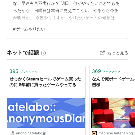
な。早速有言不実行か？ 明日、何かやりたいことでもあ
ったかな、日曜日は本当に見えてこない、やるなら今夜
か明日か。 今夜やりますか…やりたいゲームの候補は一
応ある。その通りに動ける保証はないけど。なんとなく
#
ゲームやりたい
考えはある。 日曜日は一日中寝てそうなんだよな。だか
ら土曜日が一番やりたいように動けそう。今夜夜ふかし
したら明日も一日中寝てそうだけど。 やっぱりアトラス
ネットで話題
もっと見る
製の何かか？インディーゲームか？PS4動かすでもいい
し。候補は結構ある。
395
369
ブックマーク
ブックマーク
せっかくSteamセールでゲーム買った
なんで俺ボードゲーム
のに 8年前に買ったゲームやってる
機械
anond.hatelabo.jp
machine.hatenablog.