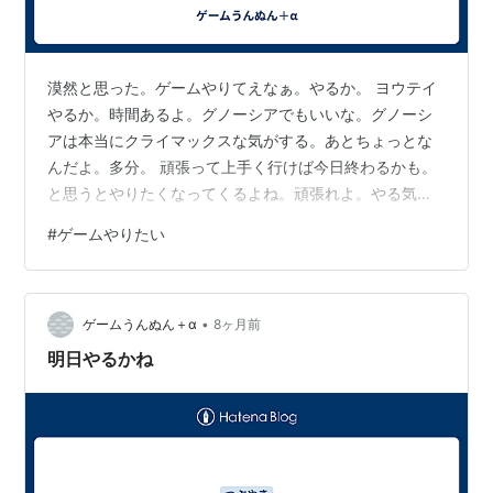
漠然と思った。ゲームやりてえなぁ。やるか。 ヨウテイ
やるか。時間あるよ。グノーシアでもいいな。グノーシ
アは本当にクライマックスな気がする。あとちょっとな
んだよ。多分。 頑張って上手く行けば今日終わるかも。
と思うとやりたくなってくるよね。頑張れよ。やる気が
あるならやればいい。 ドラクエVII買うか…アーリーアク
#
ゲームやりたい
セスで2日の夜からガリガリやってやろうか。 割とマジ
でグノーシア終わらせたい。結末を見たいし、これ終わ
らせんと先に進めない気がするんだ。もう30時間やって
•
んだな。頑張れよ。
ゲームうんぬん＋α
8ヶ月前
明日やるかね