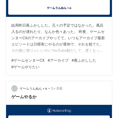
結局昨日夜ふかしした。元々の予定ではなかった。風呂
入るのが遅れたり、なんか色々あった。 昨夜、ゲームセ
ンターCXのアーカイブやってて。いつもアーカイブ最新
エピソードは日曜夜にやるのが通例で。それを観てた。
その後に寝りゃいいのにYouTube観だして。遅くなっ
た。 今日、ゲームやらなかったな。これからやるかって
#
ゲームセンターCX
#
アーカイブ
#
夜ふかしした
気にもならん。明日。やるのかな。今のところ、やる気
#
ゲームやりたい
はないね。明日もやるつもりないね。 ちょっとなー、も
うほぼすべてのゲームやってないので、ご無沙汰感が強
すぎて。今なら何やっても楽しめると思う、本当に今週
中に1回くらいやりたいよなぁ。
•
ゲームうんぬん＋α
2ヶ月前
ゲームやるか