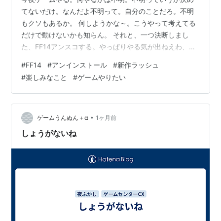
てないだけ。なんだよ不明って。自分のことだろ。不明
もクソもあるか。 何しようかな～。こうやって考えてる
だけで動けないかも知らん。 それと、一つ決断しまし
た、FF14アンスコする。やっぱりやる気が出ねえわ、課
金するのもやめる。やる気が出たらもう一度ダウンロー
#
FF14
#
アンインストール
#
新作ラッシュ
ドする。そもそも黄金のレガシー買ってねえし。買わな
#
楽しみなこと
#
ゲームやりたい
くてもゲーム自体は遊べるみたいだけど、金が貯まって
から考えるよ。 シュタインズゲートリブート、もう１ヶ
月後か。結局PS4版を買ったのにロクにやってないな。
もうこのままでいいか、リブートが実質初プレイです。
•
ゲームうんぬん＋α
1ヶ月前
楽しみです。 ここから先、気になる新作ラ…
しょうがないね