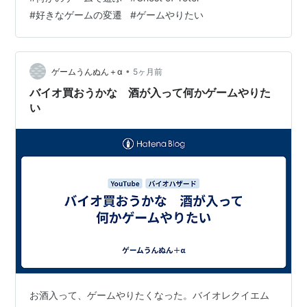
ね。時間はあると思う。やる気が持続するかな…オクト
#
好きなゲームの変遷
#
ゲームやりたい
ラとかドラクエとか、まぁペルソナもメタファーもそう
だけど、JRPGばっかりやってんな。別にいいんだが、昔
は格ゲーばっかりやってたからなー。ここ10年くらいで
アドベンチャーゲームに手を出したのがきっかけになる
•
ゲームうんぬん＋α
5ヶ月前
のかな。VA-11 Hall-A…
バイオ買おうかな 酒が入って何かゲームやりた
い
お酒入って、ゲームやりたくなった。バイオレクイエム