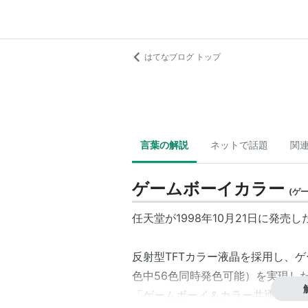
はてなブログ トップ
言葉の解説
ネットで話題
関
ゲームボーイカラー
(
ゲ
任天堂が1998年10月21日に発売
反射型TFTカラー液晶を採用し、ゲ
色中56色同時発色可能）を実現し
「ゲームボーイ＆カラー共通」「
ゲ