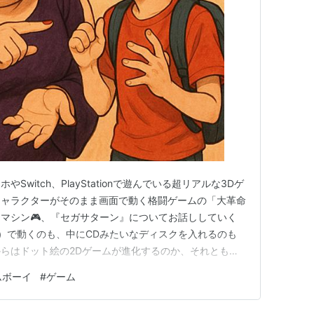
witch、PlayStationで遊んでいる超リアルな3Dゲ
キャラクターがそのまま画面で動く格闘ゲームの「大革命
マシン🎮、『セガサターン』についてお話ししていく
D）で動くのも、中にCDみたいなディスクを入れるのも
らはドット絵の2Dゲームが進化するのか、それとも立
のか！？」で、世界中の天才たちが命懸けのバトルを繰
ムボーイ
#
ゲーム
お兄ちゃんが、あの「指がちぎれるほどボタンを連打した
て、今の…