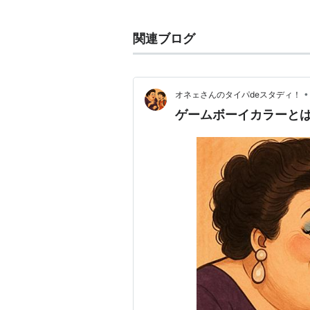
面で楽しむことができる。従来のゲ
る。
関連ブログ
なお、「ゲームボーイカラー専用」
イできるが、ゲームボーイ・スーパ
ーイライト
には対応していない。
•
オネェさんのタイパdeスタディ！
ゲームボーイカラーと
電源は単三形アルカリ乾電池2本で
より若干大きい。任天堂の携帯型ゲ
になった。
発売当初の希望小売価格は8,900円（
別）に改定されている。
カラーバリエーションはレッド・パ
アの6種類。他にも限定色がある。