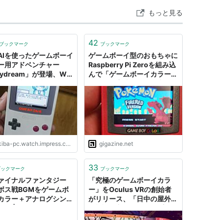
もっと見る
42
ブックマーク
ブックマーク
AIを使ったゲームボーイ
ゲームボーイ型のおもちゃに
ー用アドベンチャー
Raspberry Pi Zeroを組み込
ydream」が登場、Wi-
んで「ゲームボーイカラー・
経由で生成AIに接続
ナノ」を完成させた強者が登
場
iba-pc.watch.impress.co.jp
gigazine.net
33
ブックマーク
ブックマーク
ァイナルファンタジー
「究極のゲームボーイカラ
』ボス戦BGMをゲームボ
ー」をOculus VRの創始者
カラー＋アナログシンセ
がリリース、「日中の屋外で
バー | ギズモード・ジャ
も視認性良好なディスプレ
イ」「アルミ合金製の外装」