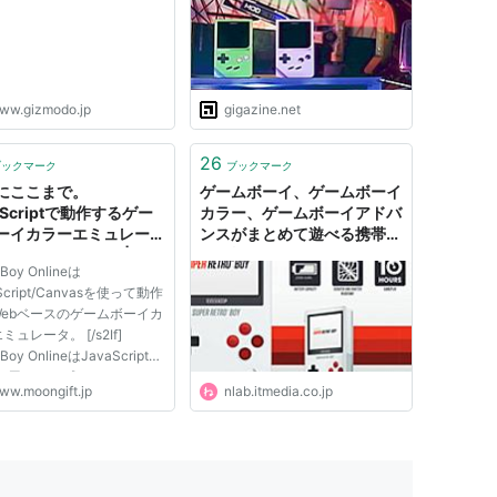
など機能モリモリで当時のカ
セットもプレイ可能
ww.gizmodo.jp
gigazine.net
26
ブックマーク
ブックマーク
にここまで。
ゲームボーイ、ゲームボーイ
aScriptで動作するゲー
カラー、ゲームボーイアドバ
ーイカラーエミュレータ
ンスがまとめて遊べる携帯ゲ
eBoy Online」 |
ーム機「スーパーレトロボー
Boy Onlineは
NGIFT | オープンソー
イ」が海外で発表に | ねとら
Script/Canvasを使って動作
ソフトウェア紹介を中心
ぼ
Webベースのゲームボーイカ
たITエンジニア/Webデ
ミュレータ。 [/s2If]
ナー向けブログ
oy OnlineはJavaScript
eb用のオープンソース・ソ
ww.moongift.jp
nlab.itmedia.co.jp
ウェア。筆者は殆どゲームを
ないが、それは今のゲームが
りに高度化しているからに他
ない（ただ覚えられない、そ
がかけられないと...