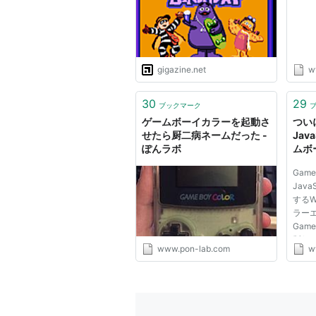
ードが可能
gigazine.net
w
30
29
ブックマーク
ゲームボーイカラーを起動さ
つい
せたら厨二病ネームだった -
Jav
ぽんラボ
ムボ
「Gam
Game
MOO
Java
ス・
する
とし
ラーエ
ザイ
GameB
製/W
www.pon-lab.com
w
フト
やら
あま
なら
の時間