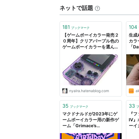
ネットで話題
181
104
ブックマーク
【ゲームボーイカラー発売２
生成
０周年】クリアパープル色の
カラ
ゲームボーイカラーを選んだ
「Da
子供が必ずオタクになる理由
Fi
- 根室記念館
nyalra.hatenablog.com
ak
35
33
ブックマーク
マクドナルドが2023年にゲ
『フ
ームボーイカラー用の新作ゲ
IV
ーム「Grimace’s
ーイ
Birthday」リリース、無料
でカ
でROMイメージのダウンロ
パン