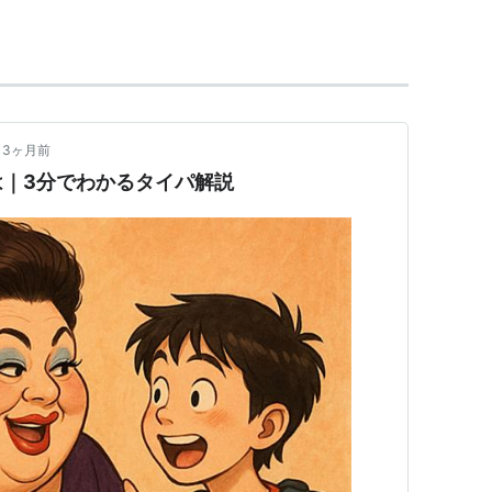
ームボーイソフトもカラーで表示（4〜10色）され
ゲームソフトは、ゲームボーイアドバンスでもプレ
ーゲームボーイ・ゲームボーイポケット・
ゲームボ
3ヶ月前
は｜3分でわかるタイパ解説
約20時間動作する。サイズはゲームボーイポケット
ーム機で初めて、ストラップを取り付けられるよう
税別）だったが、1999年5月14日に6,800円（税
ープル・イエロー・ブルー・クリアパープル・クリ