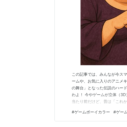
この記事では、みんなが今スマホやS
ームや、お気に入りのアニメ
の舞台」となった伝説のハード
わよ！ 今やゲームが立体（3
当たり前だけど、昔は「これか
体的な3Dゲームの時代が来る
#
ゲームボーイカラー
#
ゲー
り広げていたの。お父さんや
熱い時代」にタイムスリップし