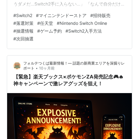
うダメだ…Switch2手に入らない…」 「なんで自分だけ当
たらないの？💦」 「次はいつ？もう諦めるしかないのか
#
Switch2
#
マイニンテンドーストア
#
招待販売
な…」 そんな風に思っているあなたに、今すぐ伝えたい
#
落選対策
#
任天堂
#
Nintendo Switch Online
ことがあります🔥 落選＝終了じゃないんです！！ 実は、
#
抽選情報
#
ゲーム予約
#
Switch2入手方法
落選後の24時間の行動が次の当選を左右するって知って
#
次回抽選
いましたか？✨ この記事では、マイニンSwitch2招待販
売で落選した方のために、今すぐやるべき具体的なアク
ションを…
フォルテつくば最新情報！— 話題の新商業エリアを深掘りレ
•
ポート
10ヶ月前
【緊急】楽天ブックス×ポケモンZA発売記念🎮🔥
神キャンペーンで激レアグッズを狙え！