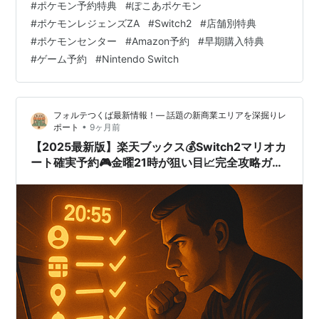
#
ポケモン予約特典
#
ぽこあポケモン
作には、知らないと絶対に損をする「隠された特典価
#
ポケモンレジェンズZA
#
Switch2
#
店舗別特典
値」があるから✨ 実際に編集部で調査したところ… ❌ 特
#
ポケモンセンター
#
Amazon予約
#
早期購入特典
典の真の価値を知らずに安易に予約して後悔 ❌ 店舗選び
#
ゲーム予約
#
Nintendo Switch
を間違えて数千円の損失 ❌ 受け取り期限を逃して特典を
無駄にする こんな失敗をしている人が続出しているんで
す😱 でも安心してくだ…
フォルテつくば最新情報！— 話題の新商業エリアを深掘りレ
•
ポート
9ヶ月前
【2025最新版】楽天ブックス💰Switch2マリオカ
ート確実予約🎮金曜21時が狙い目📈完全攻略ガイ
ド