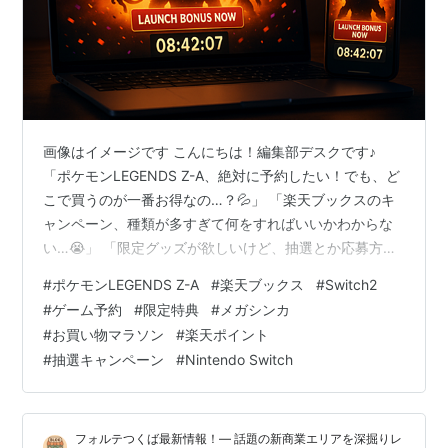
画像はイメージです こんにちは！編集部デスクです♪
「ポケモンLEGENDS Z-A、絶対に予約したい！でも、ど
こで買うのが一番お得なの…？💦」 「楽天ブックスのキ
ャンペーン、種類が多すぎて何をすればいいかわからな
い…😭」 「限定グッズが欲しいけど、抽選とか応募方法
がややこしそう…」 そんな風に悩んでいるあなた！ 安心
#
ポケモンLEGENDS Z-A
#
楽天ブックス
#
Switch2
してください✨ この記事では、楽天ブックスで2025年10
#
ゲーム予約
#
限定特典
#
メガシンカ
月2日からスタートしたポケモンLEGENDS Z-A発売記念
#
お買い物マラソン
#
楽天ポイント
の全キャンペーンを、どこよりもわかりやすく、完全網
#
抽選キャンペーン
#
Nintendo Switch
羅で解説します🎉 ✅ キャンペーン期間と重要日程が一目
でわかる！ ✅ 限定オリジナルグッズの入手方法を完全ガ
イド…
フォルテつくば最新情報！— 話題の新商業エリアを深掘りレ