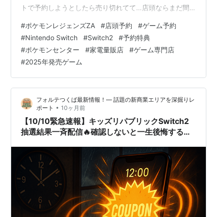
トで予約しようとしたら売り切れてて…店頭ならまだ間
に合う？😭」 「特典が店舗ごとに違うって聞いたけど、
#
ポケモンレジェンズZA
#
店頭予約
#
ゲーム予約
どこが一番お得なの？🤔」 そんな悩みを抱えているあな
#
Nintendo Switch
#
Switch2
#
予約特典
た、本当にお気持ちわかります！！✨ 私も過去に『ポケ
#
ポケモンセンター
#
家電量販店
#
ゲーム専門店
モンレジェンズ アルセウス』の時、予約に出遅れて発売
#
2025年発売ゲーム
日に手に入らず、めちゃくちゃ悔しい思いをした経験が
あるんです💔 SNSでみんなが楽しそうにプレイしてる投
稿を見ながら、「なんで早く予約…
フォルテつくば最新情報！— 話題の新商業エリアを深掘りレ
•
ポート
10ヶ月前
【10/10緊急速報】キッズリパブリックSwitch2
抽選結果一斉配信🔥確認しないと一生後悔する件
🎮