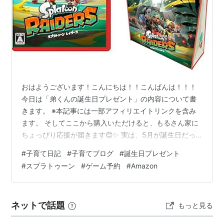
おはようございます！こんにちは！！こんばんは！！！
今日は「弟くんの誕生日プレゼント」の内容について書
きます。 ※本記事には一部アフィリエイトリンクを含み
ます。 そしてここから購入いただけると、もるさん家に
ちょっぴり応援が届きます😊✨ 実は、5月が誕生日だっ
た我が家の弟くん。 誕生日の時期になると「今年のプレ
#
子育て日記
#
子育てブログ
#
誕生日プレゼント
ゼントはどうしようか…」と毎年家族で話し合うのです
#
スプラトゥーン
#
ゲーム予約
#
Amazon
が、今年は少し様子が違いました。 どうしても欲しいも
のがあるということで、今までずっとプレゼントの購入
を保留にしていたんです😅 それがついに！今日、誕生日
ネットで話題
もっと見る
プレゼントとして正式に購入（予約）することになりま
した！🎮 どうしても欲しかったもの、…