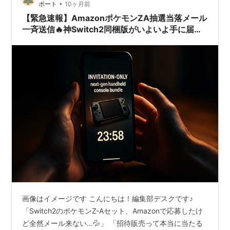
•
ポート
10ヶ月前
【緊急速報】AmazonポケモンZA抽選当落メール
一斉送信🔥神Switch2同梱版がいよいよ手に届く
🎮
画像はイメージです こんにちは！編集部デスクです♪
「Switch2のポケモンZ-Aセット、Amazonで応募したけ
ど全然メール来ない…💦」 「招待販売って本当に当たる