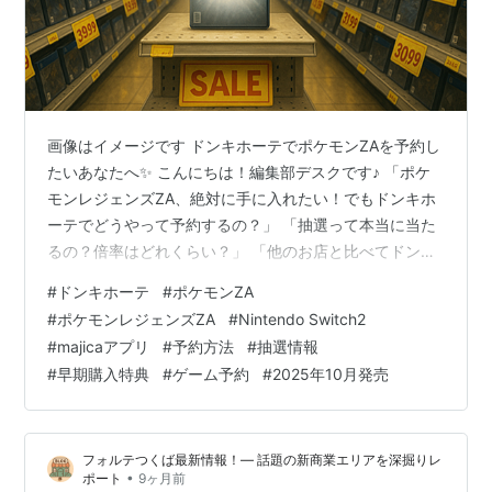
画像はイメージです ドンキホーテでポケモンZAを予約し
たいあなたへ✨ こんにちは！編集部デスクです♪ 「ポケ
モンレジェンズZA、絶対に手に入れたい！でもドンキホ
ーテでどうやって予約するの？」 「抽選って本当に当た
るの？倍率はどれくらい？」 「他のお店と比べてドンキ
はお得なの？特典は何がもらえるの？」 そんな疑問や不
#
ドンキホーテ
#
ポケモンZA
安を抱えているあなた、本当によくわかります😭 2025
#
ポケモンレジェンズZA
#
Nintendo Switch2
年10月16日に発売される『ポケモンレジェンズZA』は、
#
majicaアプリ
#
予約方法
#
抽選情報
カロス地方のミアレシティを舞台にした超注目作🌟
#
早期購入特典
#
ゲーム予約
#
2025年10月発売
Switch版とSwitch2版の両方が発売されるという、シリ
ーズ初の試みで話題沸騰中なんです💕 でも、人気作だか
らこそ「予約…
フォルテつくば最新情報！— 話題の新商業エリアを深掘りレ
•
ポート
9ヶ月前