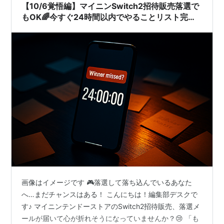
【10/6覚悟編】マイニンSwitch2招待販売落選で
もOK🌈今すぐ24時間以内でやることリスト完全
解説🔥
画像はイメージです 🎮落選して落ち込んでいるあなた
へ…まだチャンスはある！ こんにちは！編集部デスクで
す♪ マイニンテンドーストアのSwitch2招待販売、落選メ
ールが届いて心が折れそうになっていませんか？😢 「も