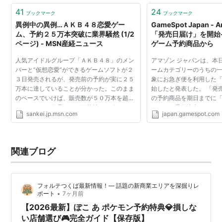
41
24
ブックマーク
ブックマーク
異例中の異例…ＡＫＢ４８恋愛ゲー
GameSpot Japan - 
ム、予約２５万本突破に業界騒然 (1/2
「発売日届け」を開始
ページ) - MSN産経ニュース
ゲーム予約商品から
人気アイドルグループ「ＡＫＢ４８」のメン
アマゾン ジャパンは、本
バーと“仮想恋愛”ができるゲームソフトが２
ームカテゴリーのうちの
３日発売されるが、発売前の予約が実に２５
象にお急ぎ便を利用した
万本に達していることが分かった。このまま
始したと発表した。 「発
のペースでいけば、販売数が５０万本を超え
の予約商品を期日までに
るメガヒット作品になる可能性も。改めてＡ
のうえで予約注文すると
sankei.jp.msn.com
japan.gamespot.com
ＫＢの人気のスゴさをみせつけることになり
を除いて、発売日に商品
そうだ。（夕刊フ...
ービス。 利用料金...
関連ブログ
フォルテつくば最新情報！— 話題の新商業エリアを深掘りレ
•
ポート
7ヶ月前
【2026最新】ぽこ あ ポケモン予約特典💎損しな
い店舗選び🎮完全ガイド【保存版】