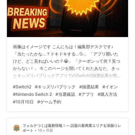
画像はイメージです こんにちは！編集部デスクです♪
「当たったかな…？ドキドキする…💦」 「アプリ開いた
けど、どこ見ればいいの？😭」 「クーポンって何？見つ
からない！」 今このページを開いてくれたあなた、きっ
とキッズリパブリックアプリでのSwitch2抽選結果が気に
なって仕方ないですよね！ 安心してください✨ この記事
#
Switch2
#
キッズリパブリック
#
抽選結果
#
イオン
を最後まで読めば、あなたの不安や疑問が100％解決しま
#
Nintendo Switch 2
#
当選確認
#
アプリ
#
購入方法
す！💪 本日2025年10月10日（金）12:00から、いよいよ
#
10月10日
#
ゲーム予約
キッズリパブリックアプリでNintendo Switch 2の抽選結
果が順次配信されています🎉 でも、**「順次」**ってど
ういうこと？ メールは来るの？ アプリ…
フォルテつくば最新情報！— 話題の新商業エリアを深掘りレ
•
ポート
10ヶ月前