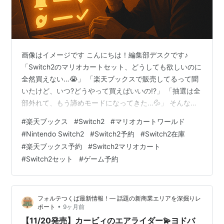
画像はイメージです こんにちは！編集部デスクです♪
「Switch2のマリオカートセット、どうしても欲しいのに
全然買えない…😭」 「楽天ブックスで販売してるって聞
いたけど、いつ?どうやって買えばいいの!?」 「抽選は全
部外れて、もう諦めモードになってきた…💦」 そんなあ
なたの悩み、すっごくよくわかります！✨ 実は私、編集
#
楽天ブックス
#
Switch2
#
マリオカートワールド
部デスクも最初は同じような状況だったんです💦 でも、
#
Nintendo Switch2
#
Switch2予約
#
Switch2在庫
楽天ブックスの販売パターンを3ヶ月間徹底分析した結
#
楽天ブックス予約
#
Switch2マリオカート
果、**金曜日の21時台を中心に、突然在庫が復活する
#
Switch2セット
#
ゲーム予約
「ゲリラ販売」**が頻繁に行われているという驚愕の事
実を発見したんです！🔥 過去12週間分のデータを分析し
た結果、**金曜2…
フォルテつくば最新情報！— 話題の新商業エリアを深掘りレ
•
ポート
9ヶ月前
【11/20発売】カービィのエアライダー💫ヨドバ