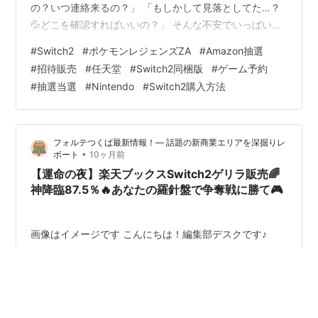
の？いつ連絡来るの？」 「もしかして見落としてた…？
💦どこを確認すればいいの？」 そんな不安でいっぱいの
あなたに、超朗報です✨ 2025年10月1日、ついに
#
Switch2
#
ポケモンレジェンズZA
#
Amazon抽選
Amazonから第1回当選メールの配信がスタートしまし
#
招待販売
#
任天堂
#
Switch2同梱版
#
ゲーム予約
た！🎉 SNSでは「届いた！」「48時間以内に購入しなき
#
抽選当選
#
Nintendo
#
Switch2購入方法
ゃ！」という喜びの声が続々と上がっています😆🎊 でも
一方で、「まだ来ない…」「どうすればいいの…」と不安
な声もたくさん💧 この記事では、Amazonのポケモンレ
フォルテつくば最新情報！— 話題の新商業エリアを深掘りレ
ジェン…
•
ポート
10ヶ月前
【運命の夜】楽天ブックスSwitch2ゲリラ販売🌈
神降臨87.5％🔥あなたの羅針盤で争奪戦に勝て🎮