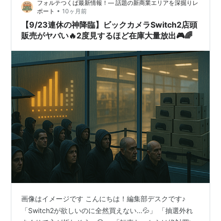
フォルテつくば最新情報！— 話題の新商業エリアを深掘りレ
•
ポート
10ヶ月前
【9/23連休の神降臨】ビックカメラSwitch2店頭
販売がヤバい🔥2度見するほど在庫大量放出🎮🌈
画像はイメージです こんにちは！編集部デスクです♪
「Switch2が欲しいのに全然買えない…💦」 「抽選外れ