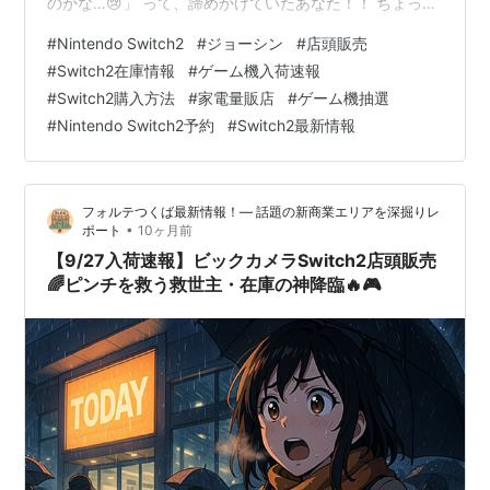
のかな…😢」 って、諦めかけていたあなた！！ ちょっと
待ってください！！✨ 実は2025年9月27日（土）と28日
#
Nintendo Switch2
#
ジョーシン
#
店頭販売
（日）の週末、ジョーシンの店頭でSwitch2を普通に買え
#
Switch2在庫情報
#
ゲーム機入荷速報
たっていう報告がSNSで続出してるんです🔥🔥 しかも、
#
Switch2購入方法
#
家電量販店
#
ゲーム機抽選
整理券なし、抽選なし、ふらっと寄ったら在庫あったっ
#
Nintendo Switch2予約
#
Switch2最新情報
ていう、まさに夢のような状況が各地で起きていたんで
す！！😳✨ 「え、マジで！？どこの店舗？？」 「都会じ
ゃない…
フォルテつくば最新情報！— 話題の新商業エリアを深掘りレ
•
ポート
10ヶ月前
【9/27入荷速報】ビックカメラSwitch2店頭販売
🌈ピンチを救う救世主・在庫の神降臨🔥🎮