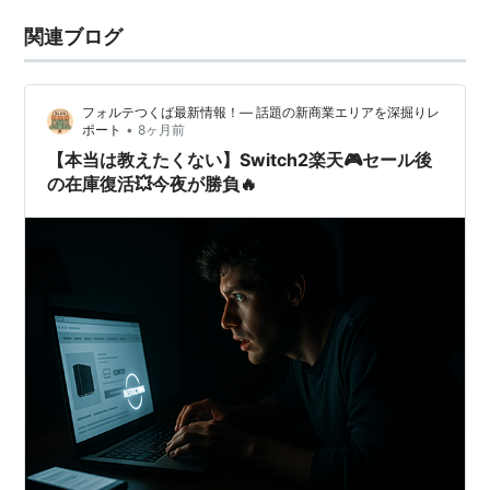
関連ブログ
フォルテつくば最新情報！— 話題の新商業エリアを深掘りレ
•
ポート
8ヶ月前
【本当は教えたくない】Switch2楽天🎮セール後
の在庫復活💥今夜が勝負🔥