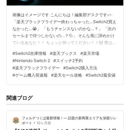
画像はイメージです こんにちは！編集部デスクです♪✨
「楽天ブラックフライデー終わっちゃった…Switch2買え
なかった…😭」 「もうチャンスないのかな…？」 「次の
セールまで待つしかないの…？💦」 そんな風に諦めかけ
ているあなた！！ ちょっと待ってください！！🙌 実は、
楽天ブラックフライデーが終わった今こそが、Switch2入
#
Switch2在庫情報
#
楽天ブックス
#
楽天市場
手の大チャンスなんです！💥 「えっ、セール終わったの
#
Nintendo Switch 2
#
スイッチ2予約
に！？😲」 そう思いますよね！ でも、編集部が徹底的に
#
楽天ブラックフライデー
#
Switch2購入方法
SNSやデータを分析した結果、驚きの事実が判明したん
#
ゲーム機入荷速報
#
楽天セール攻略
#
Switch2最安値
です！ **セール終了直後の11月28日から12月上旬が、実
は超穴場なんです！**🎯 理由は3つ！ ✅ セール中…
関連ブログ
フォルテつくば最新情報！— 話題の新商業エリアを深掘りレ
•
ポート
10ヶ月前