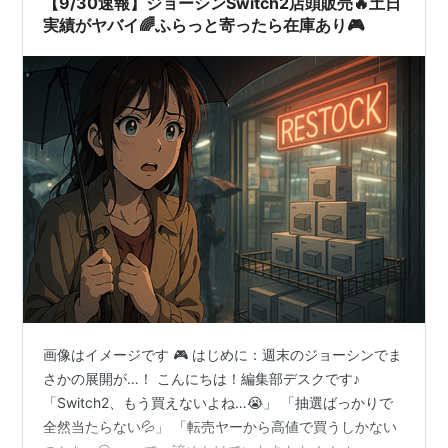
【9/30速報】ジョーシンSwitch2店頭販売🔥土日
実績がヤバイ🌈ふらっと寄ったら在庫あり🎮
画像はイメージです 🎮 はじめに：週末のジョーシンでま
さかの展開が…！ こんにちは！編集部デスクです♪
「Switch2、もう買えないよね…😭」 「抽選ばっかりで
全然当たらない💦」 「転売ヤーから高値で買うしかない