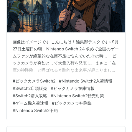
画像はイメージです こんにちは！編集部デスクです♪ 9月
27日土曜日の朝、Nintendo Switch 2を求めて全国のゲー
ムファンが絶望的な在庫不足に悩んでいたその時...！ ビ
ックカメラが突如として大量入荷を発表し、まさに「在
庫の神降臨」と呼ばれる奇跡的な出来事が起こりました
🎉✨ 「もうSwitch2は買えないのかも...」 「転売ヤーか
#
ビックカメラSwitch2
#
Nintendo Switch2入荷情報
らしか買えないの？」 「どの店舗も在庫切ればかりで心
#
Switch2店頭販売
#
ビックカメラ在庫情報
が折れそう...」 そんな絶望的な気持ちになっていません
#
Switch2購入攻略
#
Nintendo Switch2転売対策
か？😢 でも大丈夫です！この記事を最後まで読めば、あ
#
ゲーム機入荷速報
#
ビックカメラ神降臨
なたの悩みが100％解決します💪 9月27日のビックカメ
#
Nintendo Switch2予約
ラ大量入荷の全貌から、実際の購入成功者…