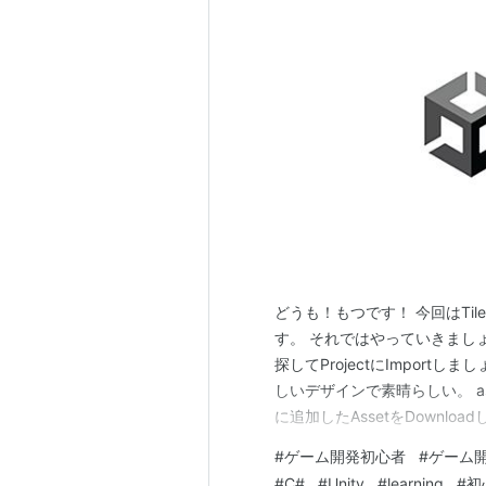
どうも！もつです！ 今回はTi
す。 それではやっていきましょう！ ま
探してProjectにImport
しいデザインで素晴らしい。 assetst
に追加したAssetをDownload
Window→PackageManag
#
ゲーム開発初心者
#
ゲーム
#
C#
#
Unity
#
learning
#
初