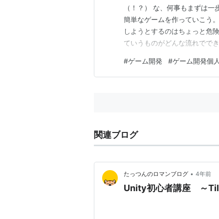
（！？） な、何事もまずは一歩
簡単なゲームを作っていこう。
しようとするのはちょっと危険
ていうものがどんな流れでで
こう。 まずは企画。 マリオ
#
ゲーム開発
#
ゲーム開発個
る。 以上。 ・・・・（ﾟ◇ﾟ'） form
関連ブログ
•
たっつんのロマンブログ
4年前
Unity初心者講座 ～T