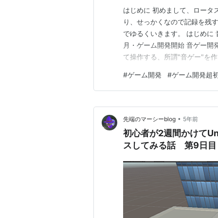
はじめに 初めまして、ロータ
り、せっかくなので記録を残す
でゆるくいきます。 はじめに 音
月・ゲーム開発開始 音ゲー開発
て操作する、所謂"音ゲー"を
とを思い出しながら書いていきま
#
ゲーム開発
#
ゲーム開発超
たがその前に1つだけ… この
良いのか分からなか…
•
先端のマーシーblog
5年前
初心者が2週間かけてUni
スしてみる話 第9日目