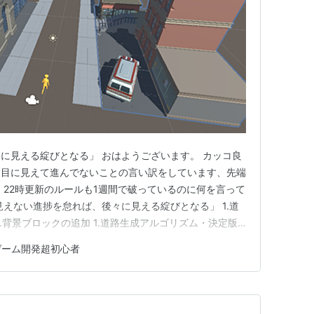
に見える綻びとなる」 おはようございます。 カッコ良
は目に見えて進んでないことの言い訳をしています、先端
、22時更新のルールも1週間で破っているのに何を言って
見えない進捗を怠れば、後々に見える綻びとなる」 1.道
.背景ブロックの追加 1.道路生成アルゴリズム・決定版
ブロックの生成方法については書いてきましたが、一つ問
ゲーム開発超初心者
動速度を変更した際、特に「速い」から「遅い」の場合
大穴が開…