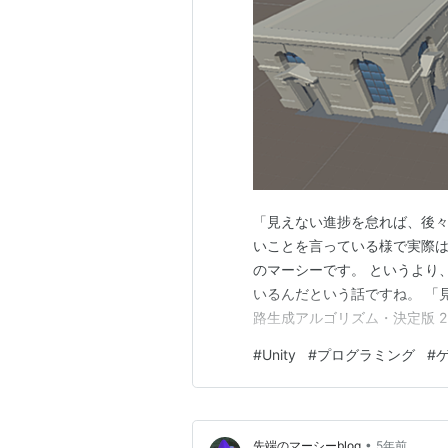
「見えない進捗を怠れば、後々
いことを言っている様で実際
のマーシーです。 というより
いるんだという話ですね。 「
路生成アルゴリズム・決定版 2
前回までの記事で道路や背景
#
Unity
#
プログラミング
#
題点がありました。 それは移
に道路の生成が遅れてしまって
•
先端のマーシーblog
5年前