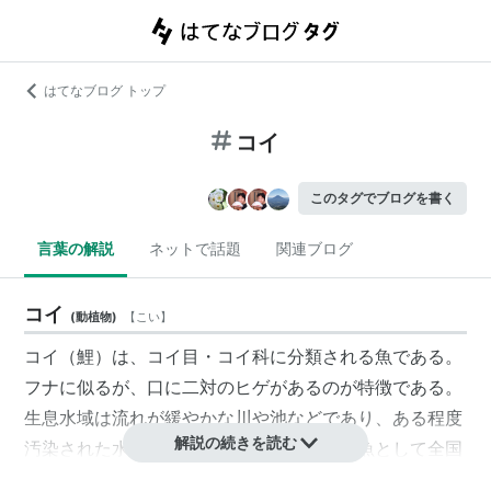
はてなブログ トップ
コイ
このタグでブログを書く
言葉の解説
ネットで話題
関連ブログ
コイ
(
動植物
)
【
こい
】
コイ（鯉）は、コイ目・コイ科に分類される魚である。
フナに似るが、口に二対のヒゲがあるのが特徴である。
生息水域は流れが緩やかな川や池などであり、ある程度
解説の続きを読む
汚染された水でも棲む事が出来る為、放流魚として全国
の河川に生息する。