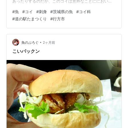
あったりするのだが、このコイは意外なことににおいと
いうものも全くない。行方玉造の道の駅ではコイのほか
#
魚
#
コイ
#
刺身
#
茨城県の魚
#
コイ科
エビやらフナやらいろいろ売っているのだが、最大の目
#
道の駅たまつくり
#
行方市
的であるシラウオについてはまだ漁期ではないというこ
とで、茹でたものしか購入できなかった。 ランキング参
加中gooからきました
•
魚のぶろぐ
2ヶ月前
こいパックン