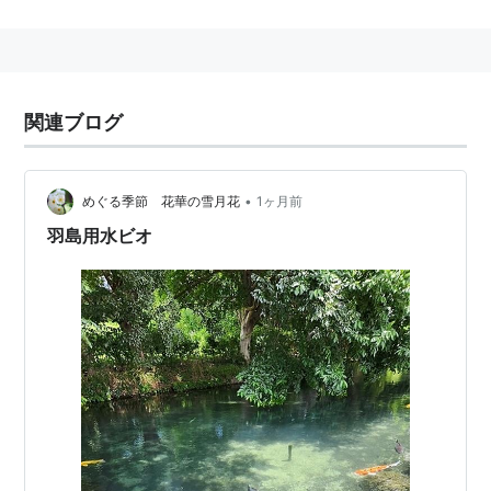
以前は日本のコイはすべて中国から移植したものである
とされていた。しかし、古琵琶湖層から咽頭歯の化石が
発見されたこと、縄文遺跡からの咽頭歯が出土したこと
により、日本には在来のコイがいたことがわかってき
関連ブログ
た。また、ミトコンドリアDNAの塩基配列を調べた研究
により、ユーラシア大陸のコイの塩基配列とは明らかに
異なる、固有の塩基配列を持つコイが、琵琶湖やその他
•
めぐる季節 花華の雪月花
1ヶ月前
の水域で見つかった。現在、日本の河川や湖沼で見られ
羽島用水ビオ
るコイは、一部は在来のコイであるものの、残りはユー
ラシア大陸から持ち込まれた外来のコイが放流されたも
の、あるいは在来と外来のコイが交雑したものである。
コイの放流が各地で行われている。しかし、在来のコイ
ではない養殖したコイや観賞用のコイ（錦鯉）を河川等
に放すと、固有種との交雑により固有種の絶滅が危惧さ
れている。また、コイは雑食性であり水生生物を貪欲に
摂食するため、往々にして水生生物相の単純化を招く。