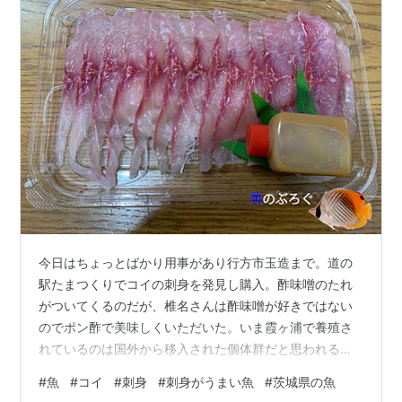
今日はちょっとばかり用事があり行方市玉造まで。道の
駅たまつくりでコイの刺身を発見し購入。酢味噌のたれ
がついてくるのだが、椎名さんは酢味噌が好きではない
のでポン酢で美味しくいただいた。いま霞ヶ浦で養殖さ
れているのは国外から移入された個体群だと思われる。
きょうは短いがここでおしまい。 ランキング参加中goo
#
魚
#
コイ
#
刺身
#
刺身がうまい魚
#
茨城県の魚
からきました