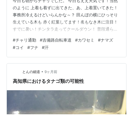
今日も朝からチャリでした。 今日もええ天気です！当然
のように 上着も着ずに出てきた、あ、上着置いてきた！
事務所冷えるけどいらんかな～？ 田んぼの横にひっそり
生えている木も 赤く紅葉してます！名もなき木に注目！
すでに暑い！チンタラ走ってクールダウン！ 普段通らな
い川の道、６０センチ級のナマズ、 同じぐらいのコイ、
#
チャリ通勤
#
吉備路自転車道
#
カワセミ
#
ナマズ
フナの大群、カワセミ、 生物のバリエーションが濃いわ
#
コイ
#
フナ
#
汗
～！ タラタラ走り土手道に入る、土手下まで 草が刈られ
てましたが、変速調子悪いし タイヤ細いので降りると戻
れんのよ。 今朝もしっかり汗かきました、来週は 冷える
そうです、たのむで～！ ではまた とり 庭 オブジェ 鳥 カ
•
とんの細道
9ヶ月前
ワセミ 置物…
高知県におけるタナゴ類の可能性