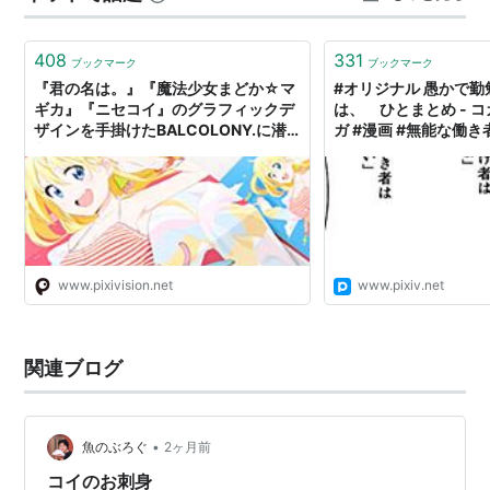
仕掛けは、
ウキ釣り・吸い込み釣り・生きエサ釣り
が主
た。（もう１０年以上前のことですが････） 日本各地か
流。
ら人が訪れるように…
408
331
ブックマーク
ブックマーク
『君の名は。』『魔法少女まどか☆マ
#オリジナル 愚かで
関連語
ギカ』『ニセコイ』のグラフィックデ
は、 ひとまとめ - 
ザインを手掛けたBALCOLONY.に潜
ガ #漫画 #無能な働き者
リスト::動物 リスト::魚類
入！
pixiv
www.pixivision.net
www.pixiv.net
関連ブログ
•
魚のぶろぐ
2ヶ月前
コイのお刺身