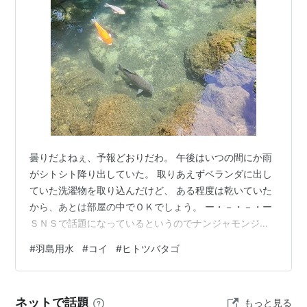
その為、国際自然保護連合では、コイを
『世界の侵略的
外来種ワースト100』
の中に記載している。
食用
鯉こく
…血抜きをせずに味噌で煮込んだ汁。
うま煮
…切り身をさとう醤油で甘辛く煮付けたもの。
他には、
甘露煮・洗い
などがあるが、水底に棲む淡水魚
である為、泥臭いにおいが強いのできれいな水を入れた
曇りだよねぇ、予報どおりだわ。 午後はいつの間にか雨
バケツの中に半日〜数日程入れて泥の臭いを抜く。
がシトシト降り出していた。 取りあえずベランダに出し
ていた洗濯物を取り込んだけど、 ある程度は乾いていた
釣り
から、あとは部屋の中でＯＫでしょう。 ー・－・－・ー
コイは雑食性であり、なんでも食べる。生きエサとし
ＳＮＳで話題になっているというのでナンジャモンジャ
の咲く頃に 行けば良かったけど、何やかやで忘れて行っ
て、
タニシ・ミミズ・エビ・ドジョウ
が主流である。最
#
羽島用水
#
コイ
#
ヒトツバタゴ
ていませんでした。 ６月の晴れた日に行ってきました
もポピュラーなもので、
練りエサ・サツマイモ練り
があ
が、日差しが強すぎちゃった日でした。 「 羽島用水ビオ
る。2004年頃から欧米で使われ来た
ボイリー
と言うエ
」 「 モネの池 」よりきれいかも･･･と言われているけ
サが急激に台頭して来ている。
ネットで話題
もっと見る
ど、 有名になる前のモネの池はとても水が澄んでいまし