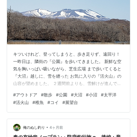
キツいけれど、登ってしまうと、歩き足りず、遠回り！
一昨日は、隣街の『公園』を歩いてきました。 新鮮な空
気を胸いっぱい吸いながら、芝生広場 まで歩いてくると
『大沼』越しに、雪を纏った お気に入りの『活火山』の
山容が望めました。 ２週間前よりも、雪解けが進んでい
ました。『小沼』のほとりは、透き通っていながらも、
#
アウトドア
#
散歩
#
公園
#
大沼
#
小沼
#
太平洋
森の木々が鏡のように映し出されていました。階段を登
#
活火山
#
稚魚
#
コイ
#
展望台
りきって振り返ると、木々の合間から 小沼と、その奥に
『太平洋』が観えました。『西の展望台』に着いて『活
火山』を眺めつつ おにぎりランチをしました…😋西の遠
くを観ると、真っ白な雪に覆われた山が 望めました。２
•
俺のぬし釣り
4ヶ月前
年前に登った『峠に聳える山』 だ…
春の有給🌸ノープラン・防府釣行旅🚙 後編：意