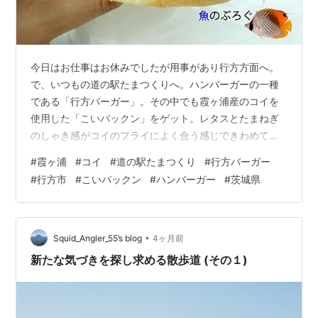
今日はお仕事はお休みでしたが用事があり行方方面へ。
で、いつもの道の駅たまつくりへ。ハンバーガーの一種
である「行方バーガー」。その中でも霞ヶ浦産のコイを
使用した「こいパックン」をゲット。レタスとたまねぎ
のしゃき感がコイのフライによく合う感じできわめて美
味しい。ただパンを焼いたりして注文からしばらく時間
#
霞ヶ浦
#
コイ
#
道の駅たまつくり
#
行方バーガー
がかかる(10分ほど)のが難点か。ほか、チャネルキャッ
#
行方市
#
こいパックン
#
ハンバーガー
#
茨城県
トフィッシュをふんだんにつかった「なめパックン」や
ら、地元のカモを使った「かもパックン」などがあり。
道の駅たまつくりに寄られた場合は是非どうぞ。 ランキ
ング参加中gooからきました
•
Squid_Angler_55’s blog
4ヶ月前
新たな気づきを探し求める散歩道 (その１)