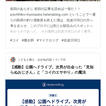
前回のあらすじ 前回の記事を読めば一発だ！！
pochihiko-inunosuke.hatenablog.com ということで一通
りの防府の釣り場散策を終えた僕は、佐波川河口の方へ
車を走らせ、このブログには割とお馴染みのスポットへ
向かうのであった。 その場所は佐波川河口のすぐ裏手に
位置しており、季節によるがコイ・ボラ・フナ・ウナ
#
コイ
#
撒き餌
#
マイクロジグ
#
佐波川河口
ギ・ライギョ・ニゴイなどなどが集う、結構なムネアツ
ポイントなのである🔥 こんなところに撒き餌をぶち込ん
でコイをいい意味で刺激したら、すっごくワクワクする
•
んじゃないのか。そう思っていた僕を待っていたの
こどもと旅と、おかねの話
4ヶ月前
は…？ 以下、後編、スタートである。
【感動】公園へドライブ。次男が出会った「見知
らぬおじさん」と「コイのエサやり」の魔法