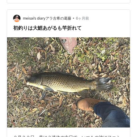
•
meisai’s diaryアラ古希の葛藤
6ヶ月前
初釣りは大鯉あがるも竿折れて