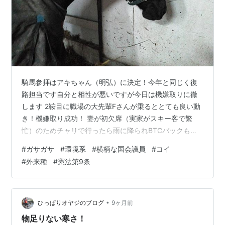
騎馬参拝はアキちゃん（明弘）に決定！今年と同じく復
路担当です自分と相性が悪いですが今日は機嫌取りに徹
します 2鞍目に職場の大先輩Fさんが乗るととても良い動
き！機嫌取り成功！ 妻が初欠席（実家がスキー客で繁
忙）のためチャリで行ったら雨に降られBTCバックもズ
ブ濡れでもX'masに乗れてハッピー😆物価高のせい？来
#
ガサガサ
#
環境系
#
横柄な国会議員
#
コイ
年の暦の配布が少ないみたいいつもタダで貰ってたJRA
#
外来種
#
憲法第9条
カレンダーも入手困難乗馬公園にもありませんでした 年
内最後の投稿、あらずもがなの締め括り。1年を振り返り
ます。 育児から解放された妻が乗馬を再開、また20代の
頃みたく2人で乗れるようになったことが今年最高の出来
•
ひっぱりオヤジのブログ
9ヶ月前
事でしょうか。 そして夏・秋…
物足りない寒さ！