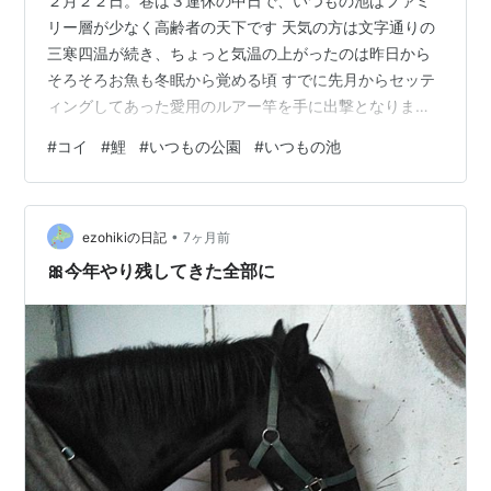
２月２２日。巷は３連休の中日で、いつもの池はファミ
リー層が少なく高齢者の天下です 天気の方は文字通りの
三寒四温が続き、ちょっと気温の上がったのは昨日から
そろそろお魚も冬眠から覚める頃 すでに先月からセッテ
ィングしてあった愛用のルアー竿を手に出撃となりまし
た ２月も後半ですが初釣りです。どうも昨今は腰が重く
#
コイ
#
鯉
#
いつもの公園
#
いつもの池
なってきたような でかいのが１匹釣れました。測ると７
５cmありました 知り合いの爺と婆が覗き込みます この
後、大鯉は池にリリースとなりました ベンチの後ろに咲
•
く満開の梅を見上げるのは 遠出は卒業となった後期高齢
ezohikiの日記
7ヶ月前
者たち（ひとりはちょっと手前）でありました ハプニン
🎀今年やり残してきた全部に
グもありました やっちまったぜ…