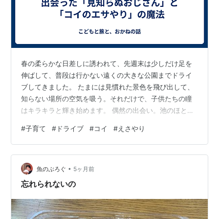
春の柔らかな日差しに誘われて、先週末は少しだけ足を
伸ばして、普段は行かない遠くの大きな公園までドライ
ブしてきました。 たまには見慣れた景色を飛び出して、
知らない場所の空気を吸う。それだけで、子供たちの瞳
はキラキラと輝き始めます。 偶然の出会い。池のほとり
で始まった「特別な時間」 公園の中央にある大きな池。
#
子育て
#
ドライブ
#
コイ
#
えさやり
そこには、色とりどりの立派なコイたちが優雅に泳いで
いました。 ふと見ると、一人の年配の男性が、慣れた手
つきでコイたちにエサをあげていたんです。パンくずで
•
しょうか。 バシャバシャと音を立てて集まってくるコイ
魚のぶろぐ
5ヶ月前
の大群に、次男（3歳）が釘付けに。 少し離れた場所か
忘れられないの
ら、身を乗り出すようにして興味深そうに…