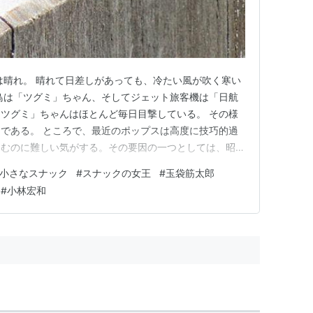
は晴れ。 晴れて日差しがあっても、冷たい風が吹く寒い
鳥は「ツグミ」ちゃん、そしてジェット旅客機は「日航
ツグミ」ちゃんはほとんど毎日目撃している。 その様
である。 ところで、最近のポップスは高度に技巧的過
さむのに難しい気がする。その要因の一つとしては、昭和
の希薄性があるものと思う。 この点、現在のポップス
小さなスナック
#
スナックの女王
#
玉袋筋太郎
）」さんの歌唱曲は、１９７０年後半～８０年代の歌謡サ
#
小林宏和
（注１）くらい、昭和の…