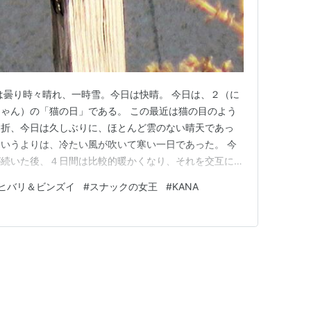
は曇り時々晴れ、一時雪。今日は快晴。 今日は、２（に
ゃん）の「猫の日」である。 この最近は猫の目のよう
な折、今日は久しぶりに、ほとんど雲のない晴天であっ
いうよりは、冷たい風が吹いて寒い一日であった。 今
が続いた後、４日間は比較的暖かくなり、それを交互に繰
で、体調管理には十分気を付けなければならない。 今
ヒバリ＆ビンズイ
#
スナックの女王
#
KANA
モズ子さん、ツグミちゃん＆ヒバリちゃんである。 そ
er投稿を含め、計２６…