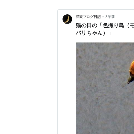
•
諦観ブログ日記
3年前
猫の日の「色撮り鳥（
バリちゃん）」