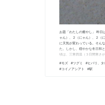
お題「わたしの癒やし」 昨日
ゃん）、２（にゃん）、２（に
に天気が変わっている。そん
た。しかし、穏やかな冬日和と
頃は、三寒四温（３日間寒さ
り返す）の時期に入っているの
#
モズ
#
ツグミ
#
ヒバリ、タ
日の色撮り鳥は、モズ吉くん、
#
コイノアシアト
#
駅
れらの様子は次の写真（Twitt