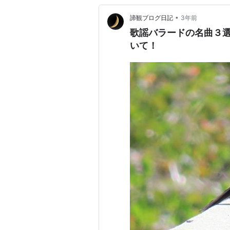
•
諦観ブログ日記
3年前
歌謡バラードの名曲３選
いて！