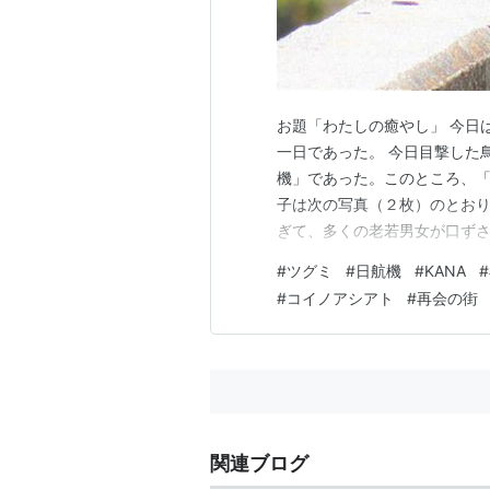
お題「わたしの癒やし」 今日
一日であった。 今日目撃した
機」であった。このところ、「
子は次の写真（２枚）のとおり
ぎて、多くの老若男女が口ず
レトロ時代に流行ったメロディ
#
ツグミ
#
日航機
#
KANA
#
歌手「KANA（旧芸名/可奈
#
コイノアシアト
#
再会の街
ウンド調とのネット評価もある
関連ブログ