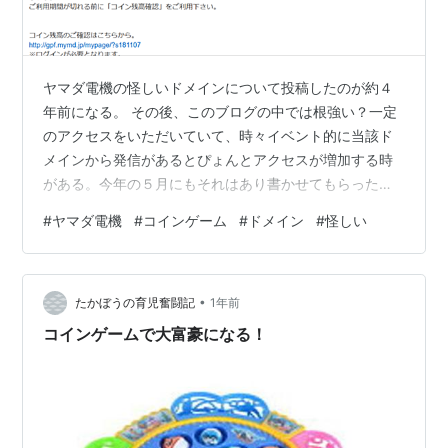
ヤマダ電機の怪しいドメインについて投稿したのが約４
年前になる。 その後、このブログの中では根強い？一定
のアクセスをいただいていて、時々イベント的に当該ド
メインから発信があるとぴょんとアクセスが増加する時
がある。今年の５月にもそれはあり書かせてもらった。
そんなヤマダ電機のドメインの話だけれど、最近また当
#
ヤマダ電機
#
コインゲーム
#
ドメイン
#
怪しい
ブログへのアクセスが増えた。理由はたぶん何日か前に
私宛にも届いた例のドメインからメールだと思う。 私も
そうだけれど、何これ？と思った人が多かったのではな
•
いだろうか。そして多くの方は迷惑メールとしてあるい
たかぼうの育児奮闘記
1年前
は私には関係ない話と無視されているのではないかとも
コインゲームで大富豪になる！
思えた。その後気になっていたものの自分で確認…