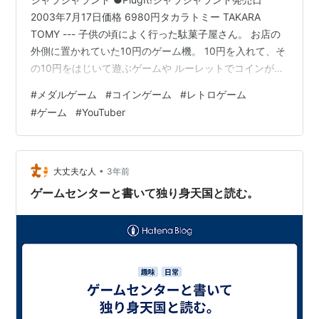
2003年7月17日価格 6980円タカラトミー TAKARA
TOMY --- 子供の頃によく行った駄菓子屋さん。 お店の
外側に置かれていた10円のゲーム機。 10円を入れて、そ
の10円をはじいて遊ぶゲームや ルーレットでコインがい
っぱい出てくるもの… いろんな懐かし思い出いっぱいの
#
メダルゲーム
#
コインゲーム
#
レトロゲーム
駄菓子屋ゲーム機。 タカラさんが今から20年以上前に発
#
ゲーム
#
YouTuber
売したテレビゲーム系玩具、ジャラジャランド。 テレビ
に繋げて遊ぶ10種類のメダルゲームが収録されていて、
実際にメダルをこのゲーム機に投入して遊び、 ゲームに
勝つとジャラジャラとメダルが出てくる… 唯一…
•
大丈夫な人
3年前
ゲームセンターと書いて独り身天国と読む。