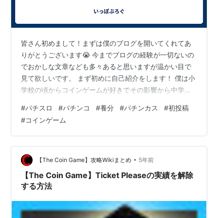
皆さん初めまして！まずは僕のブログを開いてくれてあ
りがとうございます😭 今までブログの経験が一切ないの
でおかしな文章なども多々あると思いますが温かい目で
見て欲しいです。 まず初めに自己紹介をします！ 僕は小
学校の頃からコインゲームが好きでその影響から中学生
に上がる頃にはゲームセンターによくあるパチンコやス
#
パチスロ
#
パチンコ
#
養分
#
パチンカス
#
初投稿
ロットを毎週のように打っていました😅 今では近所のパ
#
コインゲーム
チ屋に行って毎週のように負けています笑 なのでこのブ
ログを通してパチンコやスロットで勝てるようになって
いきたいと思っていますので皆さまどうかよろしくお願
いします🥺 って形で自己紹介は終わりなのですが今回は
•
【The Coin Game】攻略Wikiまとめ
5年前
これ以外に特に書くこともないです 汗 …
【The Coin Game】Ticket Pleaseの実績を解除
する方法