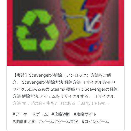
【実績】Scavengerの解除（アンロック）方法をご紹
介。 Scavengerの解除方法 解除方法 リサイクル方法 リ
サイクル出来るもの Steamの実績とは Scavengerの解除
方法 解除方法 アイテムをリサイクルする。 リサイクル
方法 マップの真ん中あたりにある 「Barry's Pawn
Shop」という名前のリサイクルショップでリサイクル出
#
アーケードゲーム
#
攻略Wiki
#
攻略サイト
来ます。 リサイクルすると換金してもらえます。 序盤の
#
攻略まとめ
#
ゲーム #ゲーム実況
#
コインゲーム
お金稼ぎにかなり使えます。 リサイクル出来るもの 基本