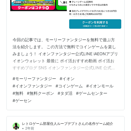
今回の記事では、モーリーファンタジーを無料で遊ぶ方
法を紹介します。 この方法で無料でコインゲームを楽し
みましょう！ イオンファンタジー公式LINE iAEONアプリ
イオンウォレット 最後に ポイ活おすすめ動画 ポイ活お
すすめブログ SNS イオンファンタジー公式LINE 公式
LINEを追加していると、定期的にコインゲームで使える
#
モーリーファンタジー
#
イオン
メダルのクーポンが配布されています。 また初回限定で
#
イオンファンタジー
#
コインゲーム
#
イオンモール
アンケートに回答すると、メダルやよくばりパスなどの
#
無料
#
無料クーポン
#
タダ活
#
ゲームセンター
割引を受けられるクーポンが貰えます。 LINE追加はこち
#
ゲーセン
ら↓↓ https://liff.line.me/1654883387-
DxN9w07M/c/01JQZK9K…
レトロゲーム部屋住人ループデプトさんの名作ゲーム紹介
•
2年前