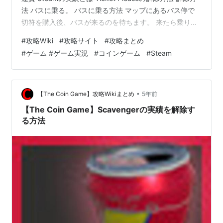
法 バスに乗る。 バスに乗る方法 マップにあるバス停で
切符を購入後、バスが来るのを待ちます。 来たら乗りま
しょう。 運賃 どこまで乗ってもいつまで乗っていても一
#
攻略Wiki
#
攻略サイト
#
攻略まとめ
律1.5ドルです。 Steamの実績とは プロフィール欄など
#
ゲーム #ゲーム実況
#
コインゲーム
#
Steam
に表示することが出来るアイコンを入手出来ます。 ゲー
ムごとに決められた条件をクリアすることで解除するこ
とが出来ます。 （中には実績を大量に詰め込んだゲーム
もあるみたいです） …
•
【The Coin Game】攻略Wikiまとめ
5年前
【The Coin Game】Scavengerの実績を解除す
る方法