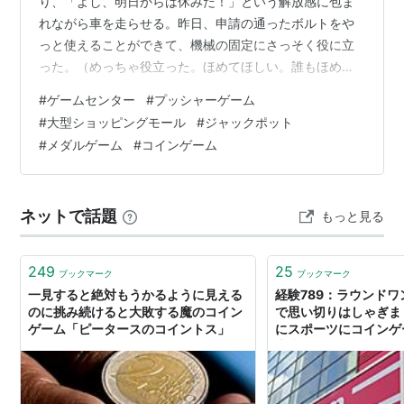
り、「よし、明日からは休みだ！」という解放感に包ま
れながら車を走らせる。昨日、申請の通ったボルトをや
っと使えることができて、機械の固定にさっそく役に立
った。（めっちゃ役立った。ほめてほしい。誰もほめて
くれない。）・・・さ、仕事終わり！！明日は休みだ
#
ゲームセンター
#
プッシャーゲーム
し、そのまま真っ直ぐ家に帰るのがなんだかもったいな
#
大型ショッピングモール
#
ジャックポット
くて、仕事帰りに少し離れた大型ショッピングモールへ
#
メダルゲーム
#
コインゲーム
寄り道をすることにした。帰宅ラッシュの渋滞に巻き込
まれたので、裏道でスーッと。平日の夜ということもあ
って、土日のあの激しい混雑が嘘のように館内は人が少
ネットで話題
もっと見る
なくて静か。車も、店内入り口の目の前に停められた。
のん…
249
25
ブックマーク
ブックマーク
一見すると絶対もうかるように見える
経験789：ラウンド
のに挑み続けると大敗する魔のコイン
で思い切りはしゃぎま
ゲーム「ピータースのコイントス」
にスポーツにコインゲ
大喜び！