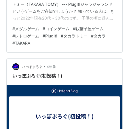
トミー（TAKARA TOMY） --- PlugIt!ジャラジャランド
というゲームをご存知でしょうか？ 知っている人は、き
っと2022年現在20代～30代のはず。 子供の頃に遊んだ
懐かしく楽しかった記憶がありますよね♪ このゲームはタ
#
メダルゲーム
#
コインゲーム
#
駄菓子屋ゲーム
カラが当時展開していた、プラグイットシリーズ。
#
レトロゲーム
#
PlugIt!
#
タカラトミー
#
タカラ
（PlugIt!） 本体込みの単体起動ゲーム機のシリーズでし
#
TAKARA
た。 他には、サッカーとか、野球とか、いろんなハード
があったんですよね♪ そしてこのPlugIt!ジャラジャランド
は、メダルゲー…
•
いっぽぶろぐ
4年前
いっぽぶろぐ(初投稿！)