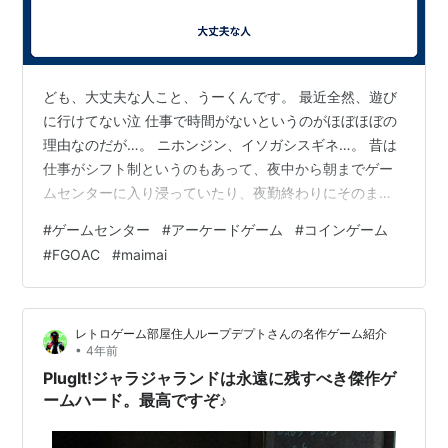
ども、大丈夫な人こと、うーくんです。 最近全然、遊び
に行けてない泣 仕事で時間がないというのがほぼほぼの
理由なのだが…。 ニホンジン、イソガシスギネ…。 昔は
仕事がシフト制というのもあって、夜中から朝までゲー
ムセンターに入り浸っていたり、夜勤終わりにそのまま
ゲームセンターに行って夜中までいたりしたもんですよ
#
ゲームセンター
#
アーケードゲーム
#
コインゲーム
(あれ?ゲームセンターしか行ってない。あれ？) 最近で
#
FGOAC
#
maimai
は、ゲームセンターや漫喫にも一ヶ月ぐらい行けてない
ですね。 そういえば、ゲームセンターに行ったときのル
ーティンって大体皆さん決まってますよね。私の場合
レトロゲーム部屋住人ループデプトさんの名作ゲーム紹介
は、 20時〜 メダルゲーム ↓ 0時〜 maimai ↓ 2時〜 fate
•
4年前
graun…
PlugIt!ジャラジャランドは永遠に残すべき傑作ゲ
ームハード。最高ですぞ♪