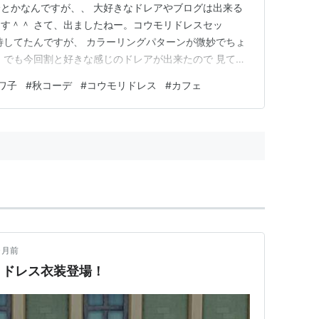
とかなんですが、、 大好きなドレアやブログは出来る
す＾＾ さて、出ましたねー。コウモリドレスセッ
待してたんですが、 カラーリングパターンが微妙でちょ
 でも今回割と好きな感じのドレアが出来たので 見てや
みち自作ハウジングとのコラボ的な内容になっておりま
ワ子
#
秋コーデ
#
コウモリドレス
#
カフェ
メージで♪ こんな優雅な時間が欲しいですね。。 さて、
 本当にシンプルに仕…
ヶ月前
リドレス衣装登場！