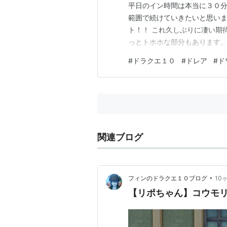
平日のイン時間は本当に３０分
範囲で続けていきたいと思いま
ト！！ これ久しぶりに凄い期
っとトホホな部分もあります。
ってくださいまし！ 今回も、
#
ドラクエ１０
#
ドレア
#
ド
す。 秋のカフェに出かけるイ
次からはドレアです。 前～～
関連ブログ
•
フィンのドラクエ１０ブログ
10
【リポちゃん】コウモ