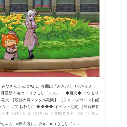
 みなさんこんにちは。今回は「おきがえリポちゃん」
9月最新衣装は「コウモリドレス」！ ◆目次◆ コウモリ
ト期間 【最新衣装レンタル期間】 【ショップポイント配
Ｘショップ おわりに ◆◆◆◆ イベント期間 【最新衣装
２５年 ９月２６日（金曜日）１２時００分 〔終了〕２０
１１時５９分リポちゃんの滞在時間は２４時間限定！ 貸
ポちゃん
#
新衣装レンタル
#
コウモリドレス
ップポイント配布】 〔開始〕２０２５年 ９月２６日（金