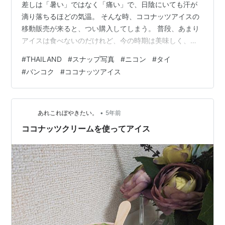
差しは「暑い」ではなく「痛い」で、日陰にいても汗が
滴り落ちるほどの気温。 そんな時、ココナッツアイスの
移動販売が来ると、つい購入してしまう。 普段、あまり
アイスは食べないのだけれど、今の時期は美味しく、ひ
と時の癒しにもなっています。●RICOH GR専用
#
THAILAND
#
スナップ写真
#
ニコン
#
タイ
Instagram → RICOH GR × Thailand ●メインブログ →
#
バンコク
#
ココナッツアイス
Faith of the Heart▪️YouTube → タイの太陽 (ไทโย)チャン
ネルCopyright(C)NAO ISHIMARU All Rights Reserve…
•
あれこれぼやきたい。
5年前
ココナッツクリームを使ってアイス