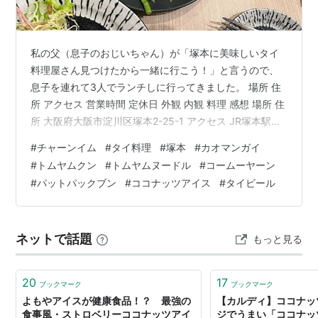
私の父（息子のおじいちゃん）が「塚本に美味しいタイ
料理屋さん見つけたから一緒に行こう！」と言うので、
息子を連れて3人でランチしに行ってきました。 場所 住
所 アクセス 営業時間 定休日 外観 内観 料理 感想 場所 住
所 大阪府大阪市淀川区塚本2-25-1 アクセス JR塚本駅か
ら徒歩1分 営業時間 火曜〜日曜、祝日、祝前日 11時30
#
チャーンイム
#
タイ料理
#
塚本
#
カオマンガイ
分〜15時（ラストオーダー14時30分）、17時〜22時（ラ
#
トムヤムクン
#
トムヤムヌードル
#
コームーヤーン
ストオーダー21時30分） 定休日 月曜 外観 JR塚本駅か
#
パットパックブン
#
ココナッツアイス
#
タイビール
ら、商店街の中を通って奥まで行くと、お店がありまし
た。 外観はこんな感じ。 内観 お店に入るとカウンター
席が並んでいて、奥にテーブル席がある、…
ネットで話題
もっと見る
20
17
ブックマーク
ブックマーク
よもやアイスが健康食品！？ 最強の
【カルディ】ココナッ
食事風・ストロベリーココナッツアイ
ジでうまい「ココナッツ