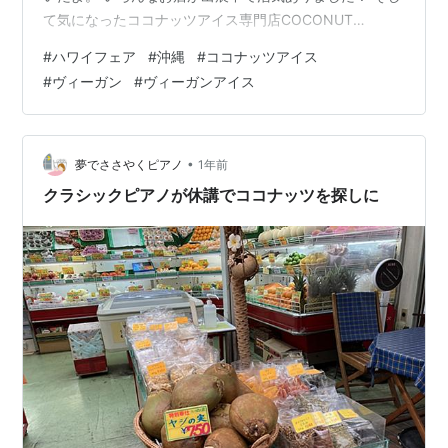
て気になったココナッツアイス専門店COCONUT
GLEN‘S[ココナッツグレン]のveganアイスを！ vegan・
#
ハワイフェア
#
沖縄
#
ココナッツアイス
オーガニックのココナッツアイスです。フレーバーもい
#
ヴィーガン
#
ヴィーガンアイス
ろいろありましたよ。 ☆ジンジャーレモングラス この、
ハーブ感の名前に惹かれた笑 しっかり甘くてリッチな味
わいのココナッツアイスです。シャキシャキgingerのつ
ぶが入っていてほんのりしょうがの風味を足してる。 辛
•
夢でささやくピアノ
1年前
く…
クラシックピアノが休講でココナッツを探しに