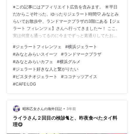
※この記事にはアフィリエイト広告を含みます。 ☀️平日
だからこそ叶った、ゆったりジェラート時間♡ みなとみ
らいでお散歩中、ランドマークプラザの3階にある【ジェ
ラート フィレンツェ】さんへ行ってきました〜！ ここ、
実は何度も通ってるのに今までずっと素通りしてたお
店。でも今回ふと立ち寄ってみたら… ＼ 大 正 解 ／👏👏
#
ジェラートフィレンツェ
#
横浜ジェラート
👏✨ 🍦選んだのは… ＋70円のプレミアムジェラート【ピ
#
みなとみらいスイーツ
#
ランドマークプラザ
スタチオ】 香りに惚れた【ココナッツ】ダブルにしても
#
みなとみらいカフェ
#
横浜グルメ
＋50円だったから即決🫶 ピスタチオは濃厚＆粒々食感で
#
ジェラート好きな人と繋がりたい
塩味が絶妙！ココナッツは南国気分全開で癒し効果バツ
#
ピスタチオジェラート
#
ココナッツアイス
グン🌴🍨お口の中がいきなりバカンスモードに入っちゃ
#
CAFE:LOG
ったよ〜🥺💕 💡ここ…
•
昭和乙女さんの海外日記
3年前
ライラさん２回目の検診🐈と、昨夜食べたタイ料
理😋