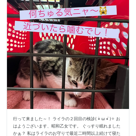
行って来ました～！ ライラの２回目の検診( •̀ ω •́ )✧ お
はようございます、昭和乙女です。 ぐっすり眠れました
かぁ？ 私はライラのお守りで最近二時間以上続けて寝た