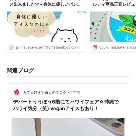
ス出来ました♡ - 身体に優しいパンと
ルディ商品正直レビュ
スイーツ
primavera-rose1108.hatenablog.com
gyu-chan.hatenablo
関連ブログ
•
カフェ好き宇宙人のブログ
1年前
デパートりうぼう6階にてハワイフェア☆沖縄で
ハワイ気分（笑) veganアイスもあり！