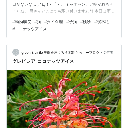
日がないなぁ(ノД`)・゜・。 ミャオ～ン、と鳴かれちゃ
うとね。 母さんどこにでも駆け付けますわ*1 本日は雨も
降らず（今のとこね）お出かけ日和。 よってライラも喜
#
動物病院
#
猫
#
タイ料理
#
子猫
#
検診
#
寝不足
んで病院へ、、、行くわけがなかった(;´Д｀) 嫌じゃ嫌じ
#
ココナッツアイス
ゃ～としり込みするプリンセスをキャリーバッグに押し
込んで病院へ。 罪悪感１０００％。 🎵君は１０００％～
好きだよ～♪ 、、、なんて歌が大昔に流行ってましたっけ
（年バレ）(;´▽｀A`` 確か、カルロストシキ…
•
green & smile 笑顔を届ける植木卸 とっしーブログ
3年前
グレビレア ココナッツアイス