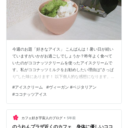
今週のお題「好きなアイス」 こんばんは！暑い日が続い
ていますがいかがお過ごしでしょうか？昨年よく食べて
いたのがココナッツクリームを使ったアイスクリームで
す。私がココナッツミルクをお勧めしたい理由は”さっぱ
り”した味にあります！ 以下個人的な感想になります。コ
コナッツクリームを使ったアイスは生クリームを使った
#
アイスクリーム
#
ヴィーガン #ベジタリアン
場合よりさっぱりした仕上がりになります。違いは後に
#
ココナッツアイス
残るミルク感が少なくさっぱりしていると感じます。コ
クが少ないとも言えますが、夏に食べるにはちょうどい
いと思います。 ココナッツクームの香りは甘く、味はそ
こはかとなく芋っぽいです。この芋っぽい感じがアイス
•
カフェ好き宇宙人のブログ
5年前
の濃厚感に貢献していると思います。蜂蜜や…
のうれんプラザ近くのカフェ 身体に優しいココ