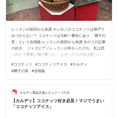
レッスンの初回から休講 ホンモノのココナッツは神戸で
みつからない？ ココナッツは元町一番街にあり 「椰子の
実」という合唱曲 レッスンの初回から休講 きのうの記事
の続き。 ジャズピアノレッスンが終わったのち、私は西
へ向かう電車に飛び乗った。 なぜってその日は新しい先
生とのクラシックピアノレッスンだからである。 準備し
#
ココナッツ
#
ココナッツアイス
#
カルディ
た曲はバッハの「イギリス組曲6番ガヴォット」とフォー
#
椰子の実
#
合唱曲
レの「パヴァーヌ」。 もっとも「パヴァーヌ」はまだ半
分しか譜読みができていないが。 急ぎ足で教室へ向か
い、受付の女性に、 「こんにちは！」 と愛想よく挨拶す
ると、彼女はちょっとヘンな顔をした。 そして、 「申し
•
カルディ商品正直レビュー
2年前
訳ございません！ きょ…
【カルディ】ココナッツ好き必見！マジでうまい
「ココナッツアイス」