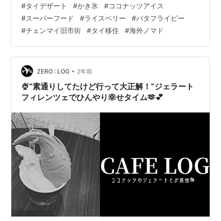
#
タイデザート
#
かき氷
#
ココナッツアイス
した。 www.happykanapy.com クリニックの予約が11
#
スーパーフード
#
ライスベリー
#
バタフライピー
時で、終わるとお昼時だったんですが、この日はあまり
#
チェンマイ旧市街
#
タイ移住
#
海外ノマド
お腹が空いていませんでした。 それで、ランチは食べず
上の記事の通り散策を小一時間しました。 ですが、南国
タイなので、歩くと暑くなるし、のども乾きます💦 そこ
で、来た道を…
•
ZERO : LOG
2年前
🍨“素通りしてたけど行って大正解！”ジェラート
フィレンツェでひんやり幸せタイム🫶💕