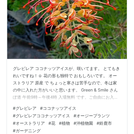
グレビレア ココナッツアイスが、咲いてます。 とてもき
れいですね！☺ 花の形も独特で おもしろいです。 オー
ストラリア 原産 で ちょっと寒さは苦手なので、冬は家
の中に入れた方がいいと思います。 Green & Smile さん
ぽ道 午前9時～午後4時 入場無料 です。ご自由にお入り
くださいね！(^^) Green & Smile さんぽ道
#
グレビレア
#
ココナッツアイス
Twitterhttps://twitter.com/suzuka_lovely28 株式会社 沖
#
グレビレアココナッツアイス
#
オージープランツ
植物園 ホームページ
#
オーストラリア
#
花
#
植物
#
沖植物園
#
鈴鹿市
http://www.mecha.ne.jp/~okisyoku/ Green & Smile さん
#
ガーデニング
ぽ道 ホームページhttps://su…