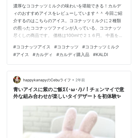
濃厚なココナッツミルクの味わいを堪能できる！カルデ
ィのおすすめアイスをレビューしています＾＾ 今回ご紹
介するのはこちらのアイス。ココナッツミルクに２種類
の煎ったココナッツファインが入っている、ココナッツ
尽くしの商品です。 価格は100mlで２１６円。 中蓋を開
けると、めちゃくちゃココナッツのいい香りがします＾
#
ココナッツアイス
#
ココナッツ
#
ココナッツミルク
＾ ひとくち食べると、うーん...！！ めっっっちゃミルキ
#
アイス
#
カルディ
#
カルディ購入品
#
KALDI
ー！ めっっっちゃココナッツ！！ これはおいしい
ぞ！！！ 最初は「ココナッツが水っぽい(味が薄い)可能
性があるかも」とあまり期待しすぎず購入したのです
が、これぞココナッツミルクアイスって感じ。 ココナッ
•
happykanapyのCebuライフ
2年前
ツの濃さは申し分ないです✨ ア…
青いアイスに紫のご飯Σ(･ω･ﾉ)ﾉ！チェンマイで意
外な組み合わせが楽しいタイデザートを初体験✨