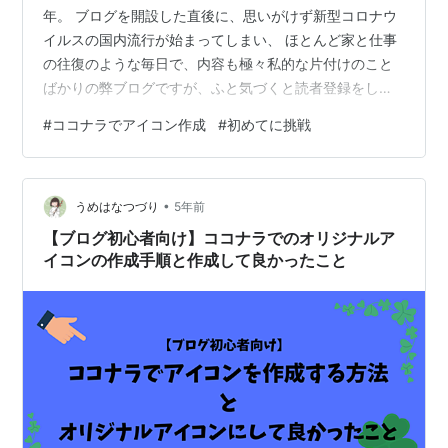
年。 ブログを開設した直後に、思いがけず新型コロナウ
イルスの国内流行が始まってしまい、 ほとんど家と仕事
の往復のような毎日で、内容も極々私的な片付けのこと
ばかりの弊ブログですが、ふと気づくと読者登録をして
くださる方がいらっしゃって、日々の励みになっていま
#
ココナラでアイコン作成
#
初めてに挑戦
す。 本当に、ありがとうございます。 そんなこんなで
（どんなだ）、 ブログ開設２年の節目に、ちょっとちゃ
んとブログをテコ入れしよう！と、思い立ちました。 ま
•
ずは、ブログ運営における自分の分身ともいえる「アイ
うめはなつづり
5年前
コン」を、もっとちゃんとしたものに取り替えたい。ブ
【ブログ初心者向け】ココナラでのオリジナルア
ログ開設依頼、ペイントでテキトーに自作…
イコンの作成手順と作成して良かったこと