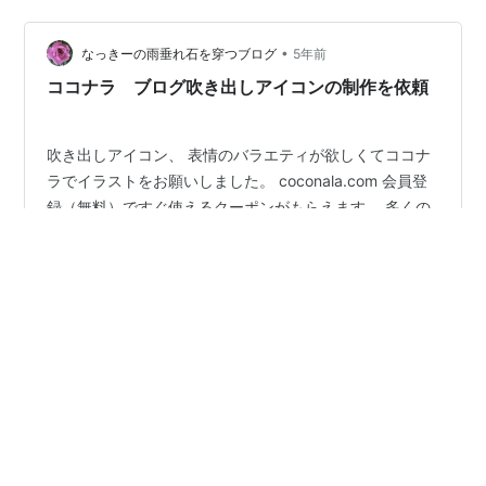
ルドランクにはたしてなれるか） １．ココナラで販売し
たもの ココナラは、自身の得意なスキルを販売できるプ
•
ラットホーム。 そこで私は、人事歴３０年のキャリアを
なっきーの雨垂れ石を穿つブログ
5年前
生かし、 就活部門で出品することにした。 ・模擬面談
ココナラ ブログ吹き出しアイコンの制作を依頼
（講義＋模擬面談＋フ…