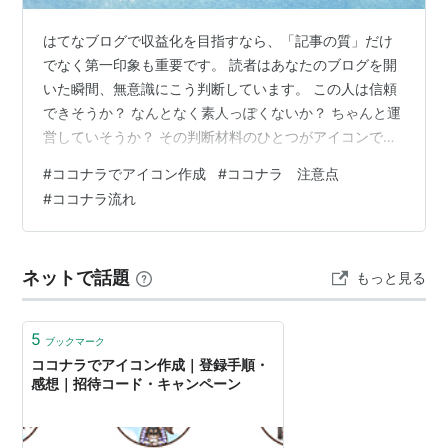
はてなブログで収益化を目指すなら、「記事の質」だけ
でなく第一印象も重要です。 読者はあなたのブログを開
いた瞬間、無意識にこう判断しています。 この人は信頼
できそうか？ なんとなく素人っぽくないか？ ちゃんと運
営していそうか？ その判断材料のひとつがアイコンで
す。 はてなブログでは「アイコンの露出」が特に重要 は
#
ココナラでアイコン作成
#
ココナラ 注意点
てなブログは他サービスと違い、ユーザー同士の交流が
#
ココナラ流れ
活発です。 はてなスターを押したとき はてなブックマー
クをしたとき 読者登録をしたとき あなたのアイコンが相
手のブログに表示されます。 つまり、アイコンは単なる
ネットで話題
もっと見る
飾りではなく「営業ツール」です。 印象に残るアイコン
は、そこからブログ訪問につ…
5
ブックマーク
ココナラでアイコン作成｜登録手順・
感想｜招待コード・キャンペーン