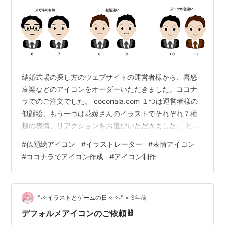
結婚式場の探し方のウェブサイトの運営者様から、喜怒
哀楽などのアイコンをオーダーいただきました。ココナ
ラでのご注文でした。 coconala.com １つは運営者様の
似顔絵、もう一つは花嫁さんのイラストでそれぞれ７種
類の表情、リアクションをお選びいただきました。 とて
もスムーズにやり取りを進めてくださり、良いお取引を
#
似顔絵アイコン
#
イラストレーター
#
表情アイコン
させていただきました。 簡単にレポートいたします。 完
#
ココナラでアイコン作成
#
アイコン制作
成までの流れ ご自身のお写真と、ご希望の服装や髪型、
どんな印象にしたい、など イメージを教えていただき、
イメージのすり合わせを行います。 似顔絵と花嫁イラス
トのリスト 数パターンの似顔絵と花嫁イラストのリスト
•
°˖✧イラストとゲームの日々✧˖°
3年前
をお送りし気に入ってい…
デフォルメアイコンのご依頼🐰