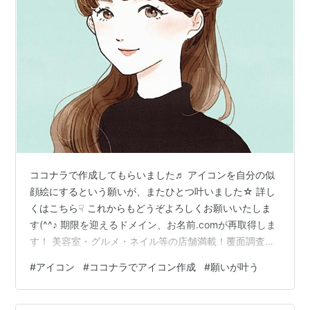
ココナラで作成してもらいました♬ アイコンを自分の似
顔絵にするという願いが、またひとつ叶いました☆ 詳し
くはこちら☟ これからもどうぞよろしくお願いいたしま
す(^^♪ 期限を迎えるドメイン、お名前.comが再取得しま
す！ 美容室・グルメ・ネイル等の店舗満載！覆面調査で
楽しく≪現金≫ＧＥＴ♪ アラフィフ、アラカンブログ大
#
アイコン
#
ココナラでアイコン作成
#
願いが叶う
集合