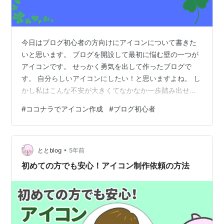
今日はブログ初心者の方向けにアイコンについて書きた
いと思います。 ブログを開設して最初に悩む壁の一つが
アイコンです。 せっかく勇気を出して作ったブログで
す。 自分らしいアイコンにしたい！と思いますよね。 し
かし私はこんな不安が大きくてなかなか一歩踏み出せま
せんでした。 ・まだ稼いでもないのに有料でアイコンを
#
ココナラでアイコン作成
#
ブログ初心者
作るのは抵抗がある。 ・そもそもどうやってアイコンを
作ってもらうのかわからない。 ・思うようなアイコンが
できなかったらどうしようか不安。 私と同じように悩ん
•
でいるブログ初心者の方に向けて書いていきたいと思い
ととblog
5年前
ます。 ココナラでアイコンを作成する手順 会員登録 依
初めての方でも安心！アイコン制作依頼の方法
頼するイラストレーターさんを探す…