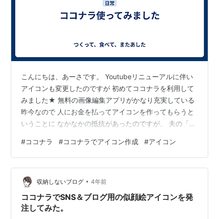
こんにちは、あーさです。 Youtubeリニューアルに伴い
アイコンも変更したのですが 初めてココナラを利用して
みました★ 無料の画像編集アプリがかなり充実している
昨今なので 人にお金を払ってアイコンを作ってもらうと
いうことに なかなかの抵抗があったのですが、 夫の「投
資も大事」という教育に従い依頼してみることにしまし
#
ココナラ
#
ココナラでアイコン作成
#
アイコン
た。 「SNS アイコン」とかで検索をかけるとかなりのク
リエイターさんが 出てきましたが皆様さすがお金とるだ
けあるなってクオリティーです。 綺麗なイラストからポ
•
ップなイラストまでよりどりみどりです☘ お値段も
収納しないブログ
4年前
1,000円ほどの方もいれば20,000円の方もいらっしゃい
ココナラでSNS＆ブログ用の似顔絵アイコンを発
ました💰 ちな…
注してみた。