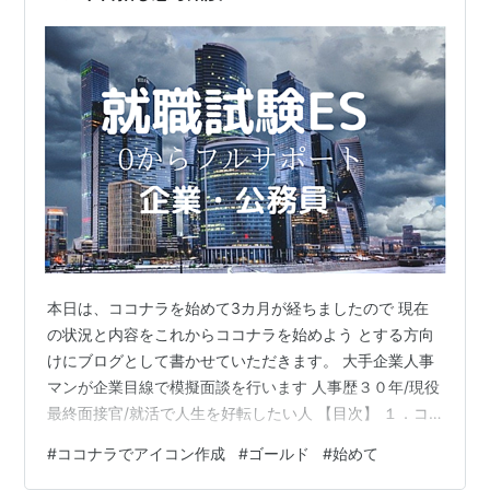
本日は、ココナラを始めて3カ月が経ちましたので 現在
の状況と内容をこれからココナラを始めよう とする方向
けにブログとして書かせていただきます。 大手企業人事
マンが企業目線で模擬面談を行います 人事歴３０年/現役
最終面接官/就活で人生を好転したい人 【目次】 １．コ
コナラで販売したもの ２．１か月目 ３．２か月目 ４．
#
ココナラでアイコン作成
#
ゴールド
#
始めて
３か月目 ５．売り上げ件数と売り上げ金額 （目標のゴー