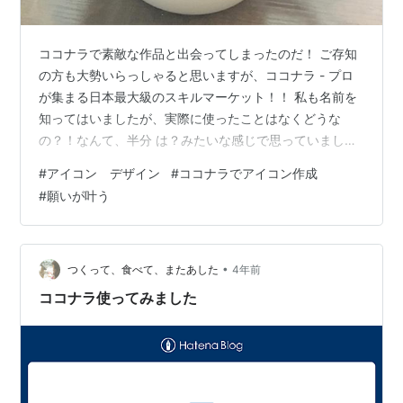
ココナラで素敵な作品と出会ってしまったのだ！ ご存知
の方も大勢いらっしゃると思いますが、ココナラ - プロ
が集まる日本最大級のスキルマーケット！！ 私も名前を
知ってはいましたが、実際に使ったことはなくどうな
の？！なんて、半分 は？みたいな感じで思っていまし
た。 ところが、昨年に友人がトリミングサロンを開業し
#
アイコン デザイン
#
ココナラでアイコン作成
た際に、そのお店のロゴが素敵だっ たので思わずどうし
#
願いが叶う
たの？って聞いたら・・・ 【ココナラ】で依頼したとい
うではないですか。 えー、こんなに素敵な作品に仕上げ
てもらえるんだぁ～なんて思いながら、ココナラを 閲覧
していたら出会ってしまいました(*^^*) 私好み、直球ド
•
つくって、食べて、またあした
4年前
ストレートな雰囲気のイラス…
ココナラ使ってみました