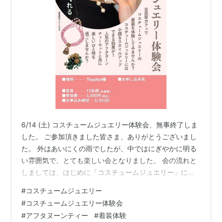
6/14 (土) コスチュームジュエリー体験会、無事終了しま
した。 ご参加頂きました皆さま、ありがとうございまし
た。 外はあいにくの雨でしたが、中ではにぎやかに明る
い雰囲気で、とても楽しい会となりました。 会の流れと
しましては、はじめに「コスチュームジュエリー」につ
いて少しお話をさせていただき、着装体験、そしてアフ
#
コスチュームジュエリー
タヌーンティーという流れ。 「コスチュームジュエリ
#
コスチュームジュエリー体験会
ー」という言葉は知っていても、コスチュームジュエリ
#
アフタヌーンティー
#
着装体験
ーって何?と聞かれたら「何だろう?」と思う方も多いと