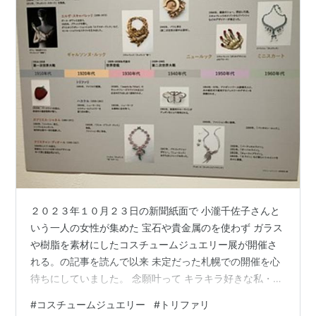
２０２３年１０月２３日の新聞紙面で 小瀧千佐子さんと
いう一人の女性が集めた 宝石や貴金属のを使わず ガラス
や樹脂を素材にしたコスチュームジュエリー展が開催さ
れる。の記事を読んで以来 未定だった札幌での開催を心
待ちにしていました。 念願叶って キラキラ好きな私・長
女・長女家・孫の三人で 新緑が美しい「芸術の森美術
#
コスチュームジュエリー
#
トリファリ
館」へ。 ｎ 画像は 館内撮影OK場所の写真です。 シャネ