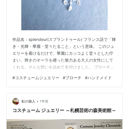
作品名：splendeur(スプランドゥール) フランス語で「輝
き・光輝・華麗・堂々たること」という意味。 このジュ
エリーを着けるだけで、華麗にカッコよく堂々とした佇
まい。輝きのオーラを纏った魅力ある大人の女性にして
くれる。そんな想いを込めて名付けました。 ブローチ、
イヤリング、ブレスレットの3点のセットになります。
#
コスチュームジュエリー
#
ブローチ
#
ハンドメイド
ちなみにですが、3点以上のお揃いセットのことをパリュ
ールと呼びます。 パリュールとは、フランス語で「装身
具の一揃い」を意味しジュエリー業界では、ネックレ
•
ス、ブレスレット、イヤリング、指輪など、同じデザイ
虹の旅人
1年前
ンや素材を使ったアクセサリーのセットを指します。2点
コスチューム ジュエリー ～札幌芸術の森美術館～
のものはデミパリュールと呼…