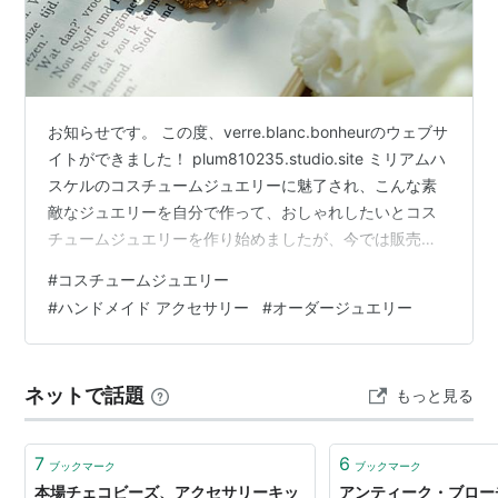
お知らせです。 この度、verre.blanc.bonheurのウェブサ
イトができました！ plum810235.studio.site ミリアムハ
スケルのコスチュームジュエリーに魅了され、こんな素
敵なジュエリーを自分で作って、おしゃれしたいとコス
チュームジュエリーを作り始めましたが、今では販売も
させていただいています。 初めは販売なんて・・・と思
#
コスチュームジュエリー
っていましたが、作っているうちにコスチュームジュエ
#
ハンドメイド アクセサリー
#
オーダージュエリー
リーを知っていただきたい、私の作品や作品に込める想
いなど知っていただきたいと思い、ウェブサイトを制作
しました。 私のイメージ通りに素敵なウェブサイトを作
ネットで話題
もっと見る
ってくださったのは、実はハンドモデルをされている…
7
6
ブックマーク
ブックマーク
本場チェコビーズ、アクセサリーキッ
アンティーク・ブロー