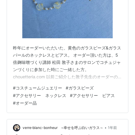
昨年にオーダーいただいた、黄色のガラスビーズ&ガラス
パールのネックレスとピアス。 オーダー頂いた方は、5
倍麹味噌づくり講師 松田 敦子さまのサロンでコチュジャ
ンづくりに参加した時にご一緒した方。
chouetteria.com 以前ご紹介した敦子先生のオーダーの
デザインや素材を決めるのに、いくつか持参していたコ
#
コスチュームジュエリー
#
ガラスビーズ
スチュームジュエリーに興味を持ってくださって。 (敦子
#
アクセサリー ネックレス
#
アクセサリー ピアス
先生のオーダー品の記事はこちら) verre-blanc-
#
オーダー品
bonheur.hatenablog.com 作品として作っていた黄色の
ガラスビーズとガラスパールの3連ネックレスが可愛いと
言ってくださったのですが、3連はボリュームがあるか
ら…
•
verre‐blanc-bonheur ~幸せを呼ぶ白いガラス～
1年前