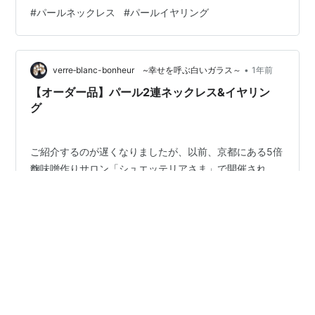
松田敦子 lit.link(リットリンク) 話は戻りますが、敦子先
#
パールネックレス
#
パールイヤリング
生のサロンでスタイリングフォトレッスンが開催された
ときに、明美さんと同じくオーダーしたいとおっしゃっ
てくださって。 敦子先生は普段あまりアクセサリーをつ
けないので、フォーマルな時に使えるジュエリーをご希
•
verre‐blanc-bonheur ~幸せを呼ぶ白いガラス～
1年前
望でした。 持参し…
【オーダー品】パール2連ネックレス&イヤリン
グ