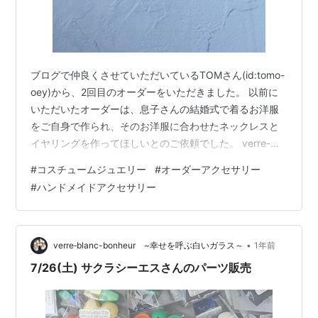
ブログで仲良くさせていただいているTOMさん(id:tomo-
oey)から、2回目のオーダーをいただきました。 以前に
いただいたオーダーは、息子さんの結婚式で着るお洋服
をご自身で作られ、そのお洋服に合わせたネックレスと
イヤリングを作ってほしいとのご依頼でした。 verre-
blanc-bonheur.hatenablog.com そして、その時のネッ
#
コスチュームジュエリー
#
オーダーアクセサリー
クレスとイヤリングはTOMさんからお嫁さんのもとへ。
#
ハンドメイドアクセサリー
オーダーをいただいた時から、ゆくゆくはお嫁さんに譲
りたいと伺っていて素敵だなと思っていたんですけど、
春くらいにお嫁さんにお譲りされたとご連絡をいただき
ました。 それと同時に、普段使いできるネック…
•
verre‐blanc-bonheur ~幸せを呼ぶ白いガラス～
1年前
7/26(土) サクラシーエスさんのパーツ販売