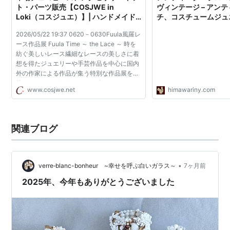
ト・パーツ販売【COSJWE in
ヴィンテージ – アン
Loki（コスジュエ）】| ハンドメイド
チ、コスチュームジュ
アクセサリー、ビーズアクセサリー、
テージ・アクセサリー
2026/05/22 19:37 0620－0630Fuula風羅レ
アクセサリーパーツ、ビーズパーツ、
ンストア
ース作品展 Fuula Time ～ the Lace ～ 時を
コスチュームジュエリー
紡ぐ美しいレース繊細なレースの美しさに着
想を得たジュエリーや手芸作品を中心に国内
外の作家による作品が集う特別な作品展を開
催いたし 2026/05/01 16:29 ゴールデンウィ
www.cosjwe.net
himawariny.com
ーク休業のお知らせ（5/2-5/6） COSJWE in
Loki会員 様へ い...
関連ブログ
•
verre‐blanc-bonheur ~幸せを呼ぶ白いガラス～
7ヶ月前
2025年、今年もありがとうございました