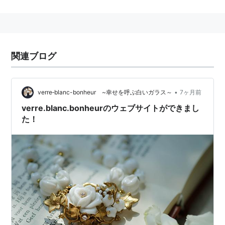
それまでは貴金属と天然石をカットしたものや天然の真
珠等を使用したもののみがジュエリー（仏語：ビジュ
ー）とされていた。
関連ブログ
•
verre‐blanc-bonheur ~幸せを呼ぶ白いガラス～
7ヶ月前
verre.blanc.bonheurのウェブサイトができまし
た！