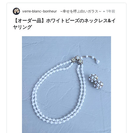
う少しで完成します。依頼している方がとても丁寧に作
•
ってくださっていて、出来上がりを私自身とっても楽し
verre‐blanc-bonheur ~幸せを呼ぶ白いガラス～
1年前
みにしています。また、完成したら見てくださいね！ そ
【オーダー品】ホワイトビーズのネックレス&イ
して、そのブラ…
ヤリング