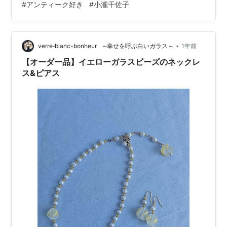
#
アンティーク好き
#
小瀧千佐子
ルスーツに合わせたコスチュームジュエリーを 小瀧さん
のスタイリングで展示。 今 男女問わずシャネル風ジャケ
ットにパールや金属を合わせたファッションが人気です
が 技術やデザインに優れているものを認める感性は ”い
•
verre‐blanc-bonheur ~幸せを呼ぶ白いガラス～
1年前
つの時代も変わらない…
【オーダー品】イエローガラスビーズのネックレ
ス&ピアス