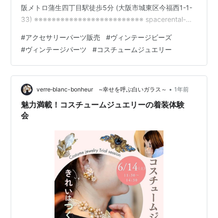
阪メトロ蒲生四丁目駅徒歩5分 (大阪市城東区今福西1-1-
33) ※※※※※※※※※※※※※※※※※※※※※※※※※ spacerental-
blanco.localinfo.jp 前回の様子は、こちら↓ verre-blanc-
#
アクセサリーパーツ販売
#
ヴィンテージビーズ
bonheur.hatenablog.com サクラシーエスさんの店頭や
#
ヴィンテージパーツ
#
コスチュームジュエリー
イベントなどで販売されている、お得なヴィンテージパ
ーツをお持ちします。 素材的には、真鍮、パール…
•
verre‐blanc-bonheur ~幸せを呼ぶ白いガラス～
1年前
魅力満載！コスチュームジュエリーの着装体験
会