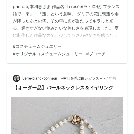
photo:岡本利恵さま 作品名: la rosée(ラ・ロゼ) フランス
語で「雫」・「露」という意味。 ダリアの花に朝露や雨
が降ったあとの雫、その雫に光が当たってキラっと光
る、輝きすぎない艶みたいな美しさを表現しました。 夏
に制作した作品なので、少しでもさわやかさを感じたい
と思って。 このブローチは以前ブログでも書きました、
#
コスチュームジュエリー
日本コスチュームジュエリー協会様主催セミナー「コス
#
オリジナルコスチュームジュエリー
#
ブローチ
チュームジュエラーズ エッセンシャルセミナー」で制作
した課題作品です。 課題と言っても、今回は「ブロー
チ」、次は「イヤリング」などとアイテムが決まってい
るだけで、どんなデザインにするのかは自由なんです。
•
verre‐blanc-bonheur ~幸せを呼ぶ白いガラス～
1年前
なので、そこが一番の…
【オーダー品】パールネックレス＆イヤリング