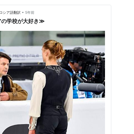
•
ロシア語翻訳
5年前
アの学校が大好き≫