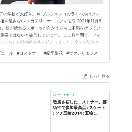
m ≪ロシアの学校が大好き。≫ プルシェンコのライバルはフィ
を乱さない エカテリーナ・エフィモワ 2021年11月8
は、彼が携わるスポーツが向かう方向に不満を持ってい
重要ではないと確信しています。 ここ数年間で、フィ
いくらいの技術的進歩が起こりました。全ての試合が4
り多くクワドを跳んだ選手が勝ちます。しかし、誰もがこ
ビエール
#
コストナー
#
紀平梨花
#
ヴァシリエフス
の進化の方向に満足しているわけではありません。有名な
ン…
もっと見る
5
ブックマーク
敬虔さ宿したコストナー、芸
術性で参加最高点 : スケート
: ソチ五輪2014 : 五輪 :
YOMIURI ONLINE（読売新
聞）