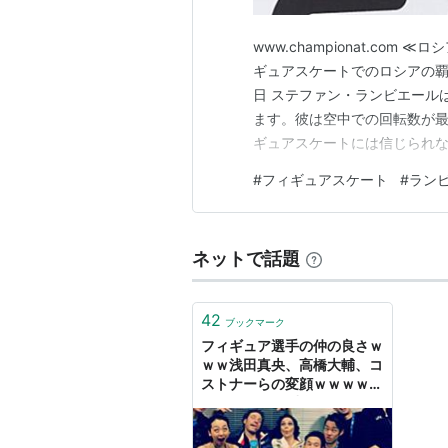
www.championat.co
ギュアスケートでのロシアの覇権
日 ステファン・ランビエール
ます。彼は空中での回転数が最
ギュアスケートには信じられな
回転ジャンプ祭りと化し、よ
#
フィギュアスケート
#
ラン
のようなフィギュアスケート
スイスのスケーター、ステファ
ネットで話題
42
ブックマーク
フィギュア選手の仲の良さｗ
ｗｗ浅田真央、高橋大輔、コ
ストナーらの変顔ｗｗｗｗ
ｗ:ハムスター速報