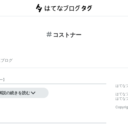
コストナー
連ブログ
ー
】
はてな
解説の続きを読む
はてな
はてな
Copyrig