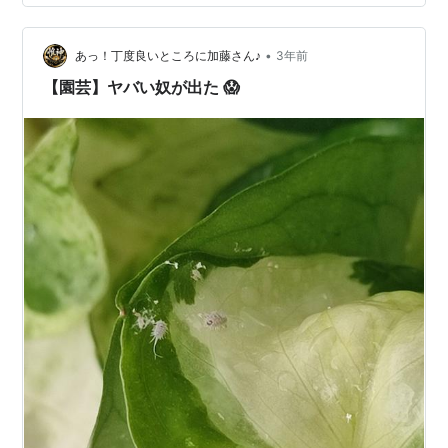
•
あっ！丁度良いところに加藤さん♪
3年前
【園芸】ヤバい奴が出た 😱