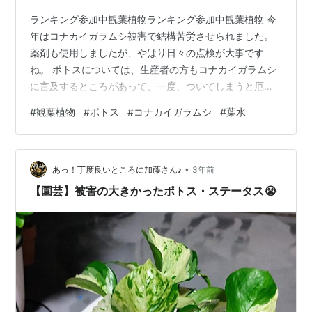
ランキング参加中観葉植物ランキング参加中観葉植物 今
年はコナカイガラムシ被害で結構苦労させられました。
薬剤も使用しましたが、やはり日々の点検が大事です
ね。 ポトスについては、生産者の方もコナカイガラムシ
に言及するところがあって、一度、ついてしまうと厄介
なんでしょうね。 良い対策は無いかと、色んな動画も見
#
観葉植物
#
ポトス
#
コナカイガラムシ
#
葉水
ました。 ただ、その中でポトス大好きと言われる方の動
画を観るとコナカイガラムシだらけなんですよ。 絵:いら
すとや ちょっとねぇ〜… コナカイガラムシだらけの動画
•
でポトス自慢されても、言っている事の信憑性に欠ける
あっ！丁度良いところに加藤さん♪
3年前
と言いましょうかね？ 私の経験から、コナカイガラムシ
【園芸】被害の大きかったポトス・ステータス😭
を一匹見つけたら、早めに駆除しな…