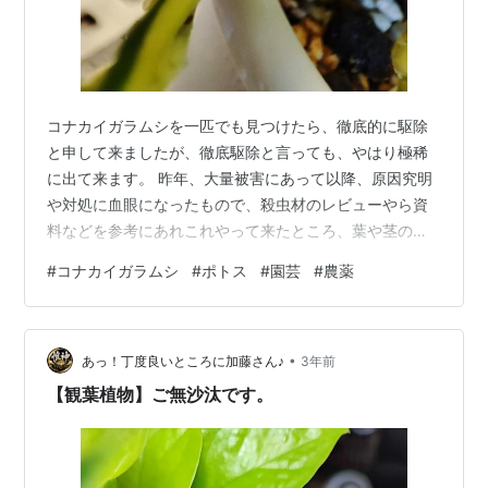
コナカイガラムシを一匹でも見つけたら、徹底的に駆除
と申して来ましたが、徹底駆除と言っても、やはり極稀
に出て来ます。 昨年、大量被害にあって以降、原因究明
や対処に血眼になったもので、殺虫材のレビューやら資
料などを参考にあれこれやって来たところ、葉や茎の様
子から隠れているだろう場所の特定まで出来る様になり
#
コナカイガラムシ
#
ポトス
#
園芸
#
農薬
ました。😅 ポトスの場合、茎の別れている場所や古く黒
ずんだ茎皮に隠れていて、水切れし始めたタイミングで
葉色を変える茎には、少量であろうがコナカイガラムシ
•
が隠れている事が圧倒的に多かったです。また、鉢土か
あっ！丁度良いところに加藤さん♪
3年前
ら上は何とも無いのに、土を少し除いたらそこに居た事
【観葉植物】ご無沙汰です。
もありました。 「この殺虫剤では駆除出来ない」…