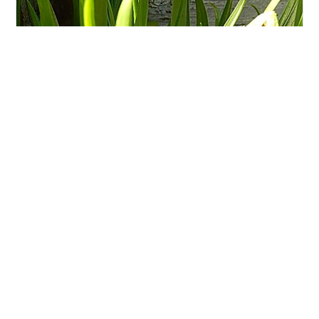
ムスカリからシラーベルピアナ 3月中頃になると土中か
らひょっこり顔を出してきて、毎年放置でも裏切らず 開
花してくれるムスカリですが、球根を掘り上げないので
葉がダラ～んとしてます 2023年3月31日 だんだんと下の
方から枯れちゃいますが、今年も1か月以上楽しませもら
いました 4月27日、そんなムスカリも終わっちゃいまし
#
蕾
#
挿し木
#
コナカイガラムシ
#
開花
#
癒し