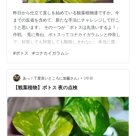
昨日から仕立て直しを始めている観葉植物達ですか、今
までの反省を含めて、新たな手法にチャレンジして行こ
うと思います。 その一つが「ポトスは丸洗いするよ！」
作戦。 兎に角ね、ポトスってコナカイガラムシと仲良し
で、対策しても対策しても駆除しきれない。本当に腐れ
縁とでも言いましょうかね？ 問題なかったのに、どこか
#
ポトス
#
コナカイガラムシ
から知らぬ間に移って来たり、殺虫剤とか工夫しても気
がつくと奴らはこっそり潜んで現れます。 窓を開けた時
に入って来たり、また、帰宅時に衣類に付いて入ってき
•
たり、見つける度にイラッとします。 もうね、見つける
あっ！丁度良いところに加藤さん♪
2年前
のが得意になってしまって、息子など「どこどこ？」っ
【観葉植物】ポトス 夜の点検
て言って気づかないんですが、私はコナカイ…