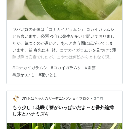
ヤバい奴の正体は「コナカイガラムシ」 コカイガラムシ
とも言います。😱🆘 今年は発生が多いと聞いておりまし
たが、気づくのが遅いと、あっと言う間に広がってしま
います。🚨 春先にも1鉢、コナカイガラムシを見つけて駆
除以降は安泰でしたが、こやつは何処からともなく現れ
るので要注意です。🚧⚠️ 付きやすい品種もあるので、や
#
コナカイガラムシ
#
コカイガラムシ
#
園芸
はり日常点検が大事ですね。 さて、駆除開始します！🫡
#
植物つよし
#
花いとし
🥊⛑️ 使用する薬剤は…💉💊 「植物つよし」💪💪💪 コナカ
イガラムシは、つよし君です！🤩 私の一推しペアです
が、「いとし・つよし」って漫才コンビみたいなネーミ
ングが推しポイントかも。🤣 勿論、その力量は確認済み
•
DIYおばちゃんのガーデニングと日々ブログ
3年前
です。✨ 「花いとし」は、…
もう少し！花咲く蕾がいっぱいだよ～と番外編挿
し木とハナミズキ