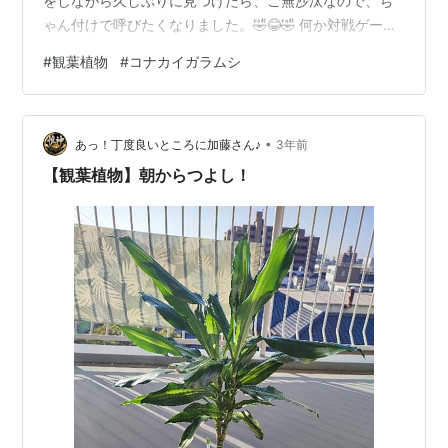
をしながら久しぶりに見つけたら、ご無沙汰なので、ち
ゃん付けで呼びたくなりました。🤣😂🤣 何か対戦ゲーム
で、レアキャラに遭遇した時の様な感覚でしょうか？ ラ
#
観葉植物
#
コナカイガラムシ
ンキング参加中観葉植物 ランキング参加中観葉植物
•
あっ！丁度良いところに加藤さん♪
3年前
【観葉植物】朝からつよし！