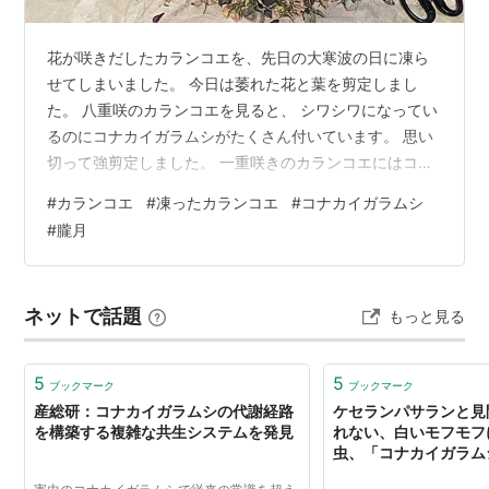
花が咲きだしたカランコエを、先日の大寒波の日に凍ら
せてしまいました。 今日は萎れた花と葉を剪定しまし
た。 八重咲のカランコエを見ると、 シワシワになってい
るのにコナカイガラムシがたくさん付いています。 思い
切って強剪定しました。 一重咲きのカランコエにはコナ
カイガラムシがいなかったので、1階の土間に移動しまし
#
カランコエ
#
凍ったカランコエ
#
コナカイガラムシ
た。 多肉植物の朧月にも蕾がつきました。 にほんブログ
#
朧月
村 にほんブログ村 フレンチ・ブルドッグランキング 拍
手ボタン ランキング参加中gooからきました
ネットで話題
もっと見る
5
5
ブックマーク
ブックマーク
産総研：コナカイガラムシの代謝経路
ケセランパサランと見
を構築する複雑な共生システムを発見
れない、白いモフモフ
虫、「コナカイガラム