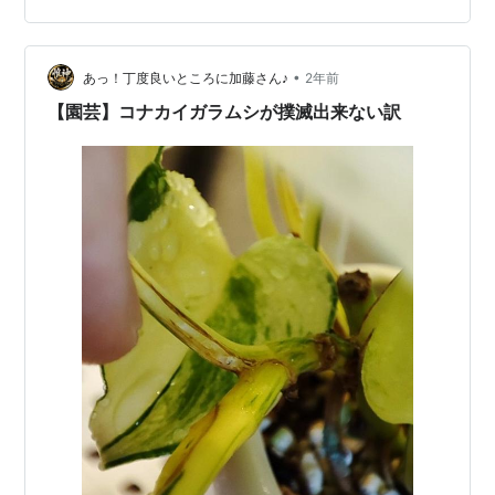
簡単に剥離してしまうものが出て来るんですよ。 あ
ぁ〜、やっぱりね。😮‍💨 土が少し被ったくらいところでコ
•
ナカイガラムシにやられてました。 ポトス以外でも葉色
あっ！丁度良いところに加藤さん♪
2年前
が部分的に黄色っぽくなる様でしたら要注意ですね。 対
【園芸】コナカイガラムシが撲滅出来ない訳
処方法は、虫のついた葉や茎を除去します。…