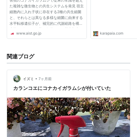
害虫のコナカイガラムシで従来の常識を超え
た複雑な微生物との共生システムを発見 宿主
細胞内に入れ子状に存在する2種の共生細菌
と、それらとは異なる多様な細菌に由来する
水平転移遺伝子が、補完的に代謝経路を構築
生物のゲノム、細胞、個体などの基本概念の
www.aist.go.jp
karapaia.com
定義や区分に一石を投じる新たな知見 独立行
政法人 産業技術...
関連ブログ
•
イズミ
7ヶ月前
カランコエにコナカイガラムシが付いていた