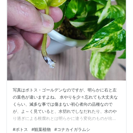
写真はポトス・ゴールデンなのですが、明らかに右と左
の葉色が違いますよね。 水やりを少々忘れても大丈夫な
くらい、滅多な事では傷まない初心者向の品種なので
が、よ～く見ていると、水切れでしなだれたり、水のや
り過ぎによる根腐れとは明らかに違う変化のものが出て
来たら要注意です！ ハリがあって元気そうなんだけど、
#
ポトス
#
観葉植物
#
コナカイガラムシ
黄色っぽくなった葉の茎を摘んで軽く揺すってみると、