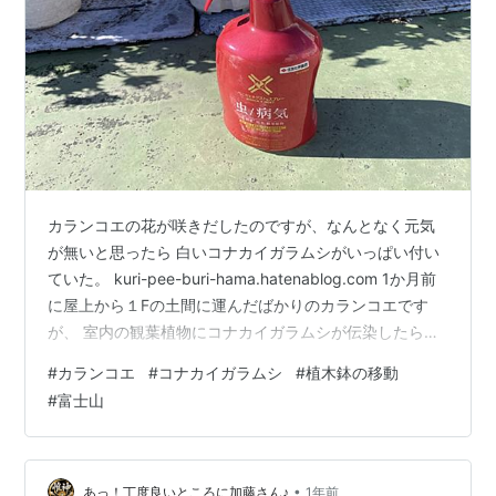
カランコエの花が咲きだしたのですが、なんとなく元気
が無いと思ったら 白いコナカイガラムシがいっぱい付い
ていた。 kuri-pee-buri-hama.hatenablog.com 1か月前
に屋上から１Fの土間に運んだばかりのカランコエです
が、 室内の観葉植物にコナカイガラムシが伝染したら嫌
なので、 また屋上に一鉢ずつ抱えて戻しました。 カラン
#
カランコエ
#
コナカイガラムシ
#
植木鉢の移動
コエには殺虫スプレーを「これでもか！」というほど浴
#
富士山
びせてやりました。 これでコナカイガラムシがいなくな
ってくれたら良いのですが・・・ 1月14日の富士山で
す。 にほんブログ村 にほんブログ村 フレンチ・ブルド
ッグランキング 拍手ボタン ランキング参加中go…
•
あっ！丁度良いところに加藤さん♪
1年前