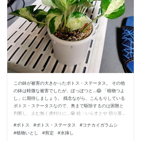
この鉢が被害の大きかったポトス・ステータス。 その他
の鉢は軽微な被害でしたが、ぽっぽつと…😱 「植物つよ
し」に期待しましょう。 残念ながら、こんもりしている
ポトス・ステータスなので、奥まで駆除するのは困難と
判断し、止む無く虎刈りに…😭 絵：いらすとや 切り落と
した茎は、全て洗浄して水挿しへ。 とりあえず、この2
#
ポトス
#
ポトス・ステータス
#
コナカイガラムシ
鉢は隔離中です。 絵：いらすとや
#
植物いとし
#
剪定
#
水挿し