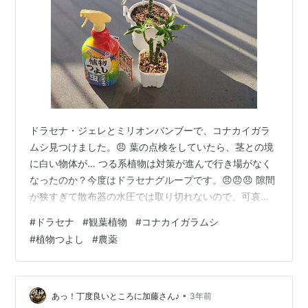
ドラセナ・ジェレとミリオンバンブーで、コナカイガラ
ムシ見つけました。😠 葉の点検をしていたら、茎との境
に白い物体が… つる系植物は対策が進んで行き場がなく
なったのか？今度はドラセナグループです。😠😠😠 隙間
が狭すぎて散布器の水圧では取り切れないので、可哀想
ですが朝から「植物つよし」です。 ランキング参加中観
#
ドラセナ
#
観葉植物
#
コナカイガラムシ
葉植物ランキング参加中観葉植物
#
植物つよし
#
農薬
•
あっ！丁度良いところに加藤さん♪
3年前