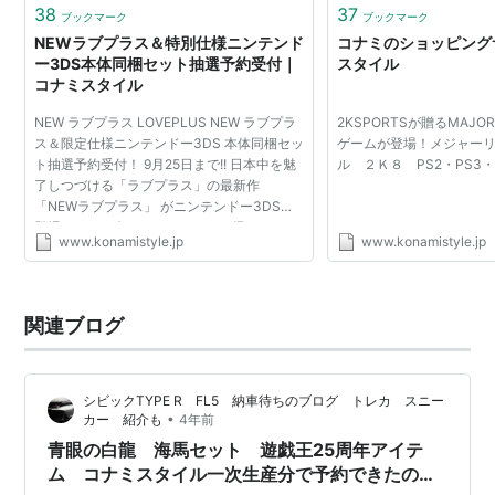
38
37
ブックマーク
ブックマーク
NEWラブプラス＆特別仕様ニンテンド
コナミのショッピングサ
ー3DS本体同梱セット抽選予約受付｜
スタイル
コナミスタイル
NEW ラブプラス LOVEPLUS NEW ラブプラ
2KSPORTSが贈るMAJO
ス＆限定仕様ニンテンドー3DS 本体同梱セッ
ゲームが登場！メジャー
ト抽選予約受付！ 9月25日まで!! 日本中を魅
ル ２Ｋ８ PS2・PS3・X
了しつづける「ラブプラス」の最新作
「NEWラブプラス」 がニンテンドー3DSで
登場！ あの3人がアナタのもとに帰ってきま
www.konamistyle.jp
www.konamistyle.jp
す！ コナミスタイルでは、特別仕様の「ニン
テンドー3DS本体」を同梱した...
関連ブログ
シビックTYPE R FL5 納車待ちのブログ トレカ スニー
•
カー 紹介も
4年前
青眼の白龍 海馬セット 遊戯王25周年アイテ
ム コナミスタイル一次生産分で予約できたので