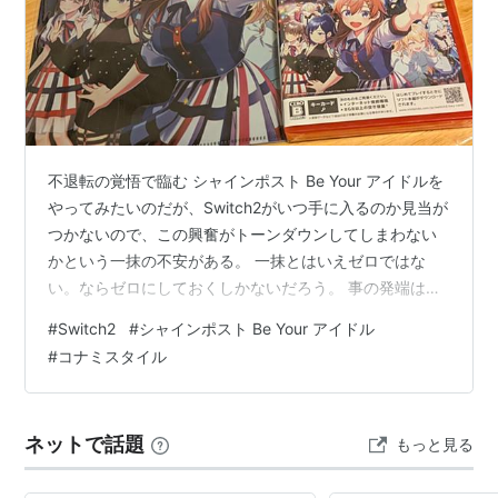
不退転の覚悟で臨む シャインポスト Be Your アイドルを
やってみたいのだが、Switch2がいつ手に入るのか見当が
つかないので、この興奮がトーンダウンしてしまわない
かという一抹の不安がある。 一抹とはいえゼロではな
い。ならゼロにしておくしかないだろう。 事の発端は目
に入ったショート動画の発狂シーンだった ここのところ
#
Switch2
#
シャインポスト Be Your アイドル
仕事が忙しく、少しできた時間は釣りかバイクに使って
#
コナミスタイル
いた。 Nitendo機に全く興味がなく、かつここ数年は
PS4にも触っていないゲームとは無縁の日々だった。６
月に入るまでは。 なんとなくPCで動画をみていて、右に
ネットで話題
もっと見る
並んでいる中から目に入ったショート。 クリックしてみ
たら「シャイ…