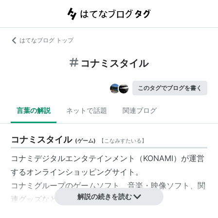
はてなブログ トップ
コナミスタイル
このタグでブログを書く
言葉の解説
ネットで話題
関連ブログ
コナミスタイル
(
ゲーム
)
【
こなみすたいる
】
コナミデジタルエンタテインメント（KONAMI）が運営
するオンラインショッピングサイト。
コナミグループのゲームソフト、音楽・映像ソフト、関
解説の続きを読む
連グッズなどを取り扱っている。
最低生産数以上の受注が集まった段階で実際に商品販売