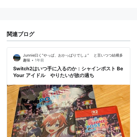
を行う、「カスタムファクトリー」により、様々な商
品
化を実現してきた。
「KONAMI ID」など、e-AMUSEMENTにも深く関わっ
ていたりする。
関連ブログ
2010年7月23日に、東京都港区赤坂の東京ミッドタウン
にコナミスタイルの実店舗が開店したが、2014年12月
Junnie曰く”やっぱ、おかっぱりでしょ” と言いつつ結構多
30日をもって閉店した。
•
趣味
1年前
Switch2はいつ手に入るのか：シャインポスト Be
Your アイドル やりたいが故の過ち