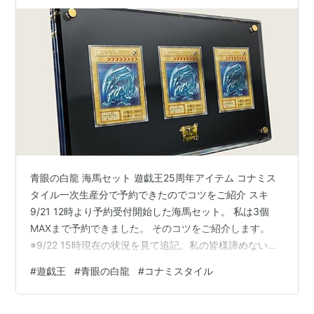
コツをご紹介
青眼の白龍 海馬セット 遊戯王25周年アイテム コナミス
タイル一次生産分で予約できたのでコツをご紹介 スキ
9/21 12時より予約受付開始した海馬セット。 私は3個
MAXまで予約できました。 そのコツをご紹介します。
※9/22 15時現在の状況を見て追記。私の皆様諦めないで
欲しい！という熱いメッセージ付き！ 1、複数タブで挑ま
#
遊戯王
#
青眼の白龍
#
コナミスタイル
ない。一つのタブに集中して更新してトライして下さ
い。友人は隣で複数タブで挑戦してどのタブも混み合っ
ています画面になり進めず。失敗。 2、複数タブではな