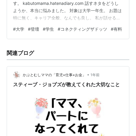
す。 kabutomama.hatenadiary.com 話すネタをどうし
ようか、本当に悩みました。 対象は大学一年生。 お題は
特に無く、キャリア全般、なんでも良し。 私が話せるこ
と。 私が話すべきこと。 私が話したいこと。 私だから
#
大学
#
登壇
#
学生
#
コネクティングザドッツ
#
有料
話せること。 悩み抜いた結果、私が選んだテーマは、
「コネクティングザドッツ」でした。 詳細は先日始めた
noteの方で投稿していますので、宜しければ以下リンク
関連ブログ
から読んでいただけると嬉しいです！ ※noteを始めてみ
まして、初めて有料記事なるものを書いてみました。し
か…
•
かぶとむしママの「育児×仕事×お金」
1年前
スティーブ・ジョブズが教えてくれた大切なこと