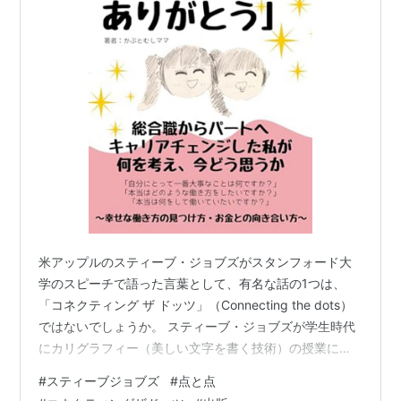
米アップルのスティーブ・ジョブズがスタンフォード大
学のスピーチで語った言葉として、有名な話の1つは、
「コネクティング ザ ドッツ」（Connecting the dots）
ではないでしょうか。 スティーブ・ジョブズが学生時代
にカリグラフィー（美しい文字を書く技術）の授業に没
頭し、その経験がMacのパソコンを開発していく中で活
#
スティーブジョブズ
#
点と点
かされ、多様なフォントや字間調整機能が加わったよう