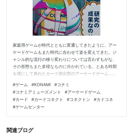
家庭用ゲームが時代とともに変遷してきたように、アー
ケードゲームもまた時代に合わせて姿を変えてきた。ジ
ャンル的な流行の移り変わりについては言わずもがな、
その形態もまた多様なものに分かれている。とある時期
を境にして表れたカード排出型のアーケードゲーム…
TCAG(トレーディングカードアーケードゲーム)はそれこ
#
ゲーム
#
KONAMI
#
コナミ
そ革命的な存在だったと言えるだろう。ところで今宵語
#
コナミアミューズメント
#
アーケードゲーム
るアーケードゲームもまた『カード』との関連性が深い
#
カード
#
カードコネクト
#
コネクトン
#
カドコネ
作品ではあるが、TCAGとはまた違った形でカードを活用
#
ゲームセンター
した作品である！ さて今宵の主役となるこの『カードコ
ネクト』とは今も昔もゲームセンターで大奮闘中の
KONAMIがリリースしたアーケードゲームだ…
関連ブログ