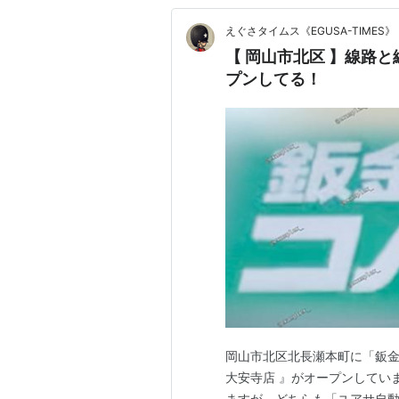
えぐさタイムス《EGUSA-TIMES》
【 岡山市北区 】線路
プンしてる！
岡山市北区北長瀬本町に「鈑金
大安寺店 』がオープンしてい
ますが、どちらも「ユアサ自