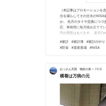
（本記事はプロモーションを含
分を減らしてその分夫のNIS
か。 先月のタイヤ交換につづ
応、車検用に毎月積み立ててい
円の用意はあります。 楽天Ca
の場合は、サイトを通して近所
#
家計
#
家計簿
#
家計のやり
ね・・・(苦笑)サイトから店
#
貯金
#
資産形成
#
NISA
舗から電話が来て、見積もりの
•
おっさん天国 物欲の泉
3年前
横着は万病の元