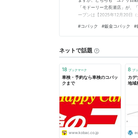
「モドーリー北長瀬店」が、
ープンは【2025年12月20
岡山市でお車のキズ・ヘコミ
#
コバック
#
鈑金コバック
#
（Wayback Machine
を北へ。在来線をくぐり、一度
ネットで話題
18
8
ブックマーク
ブ
車検・予約なら車検のコバッ
カデ
クまで
地域
www.kobac.co.jp
e