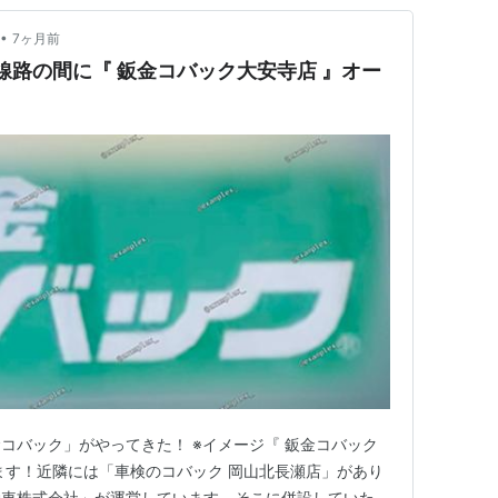
•
7ヶ月前
と線路の間に『 鈑金コバック大安寺店 』オー
コバック」がやってきた！ ※イメージ『 鈑金コバック
ます！近隣には「車検のコバック 岡山北長瀬店」があり
動車株式会社」が運営しています。そこに併設していた