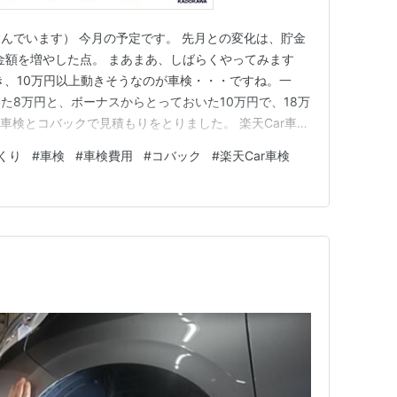
んでいます） 今月の予定です。 先月との変化は、貯金
A金額を増やした点。 まあまあ、しばらくやってみます
き、10万円以上動きそうなのが車検・・・ですね。一
た8万円と、ボーナスからとっておいた10万円で、18万
r車検とコバックで見積もりをとりました。 楽天Car車検
のガソリンスタンドで見積もり。 まず、これが
くり
#
車検
#
車検費用
#
コバック
#
楽天Car車検
舗を選んで見積もり依頼をすると、原則3日以内にその店
ための来店日時…