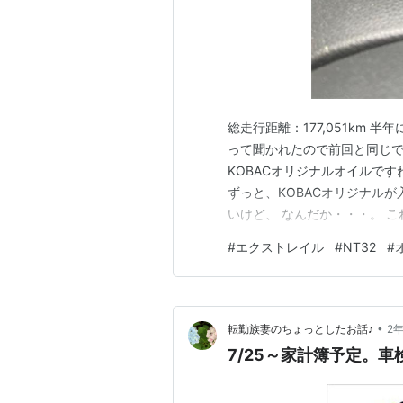
総走行距離：177,051km 
って聞かれたので前回と同じで
KOBACオリジナルオイルです
ずっと、KOBACオリジナルが
いけど、 なんだか・・・。 
なっただろう。
#
エクストレイル
#
NT32
#
•
転勤族妻のちょっとしたお話♪
2
7/25～家計簿予定。