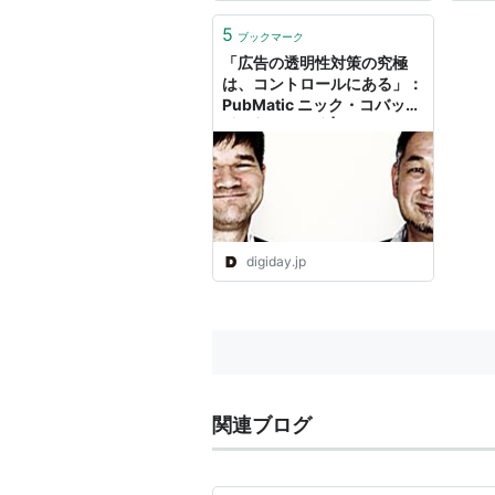
5
ブックマーク
「広告の透明性対策の究極
は、コントロールにある」：
PubMatic ニック・コバック
氏 / 廣瀬道輝氏 |
DIGIDAY［日本版］
digiday.jp
関連ブログ