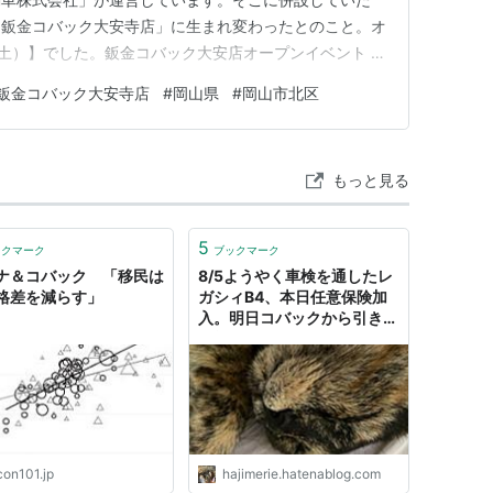
「鈑金コバック大安寺店」に生まれ変わったとのこと。オ
日（土）】でした。鈑金コバック大安店オープンイベント |
・事故修理なら鈑金コバック大安寺店（魚拓）
鈑金コバック大安寺店
#
岡山県
#
岡山市北区
） 場所は、「車検のコバック 岡山北長瀬店」から胡朝田地下道
上がって、…
もっと見る
5
ックマーク
ブックマーク
ナ＆コバック 「移民は
8/5ようやく車検を通したレ
格差を減らす」
ガシィB4、本日任意保険加
入。明日コバックから引き渡
し🐈 - hajimerie’s diary
con101.jp
hajimerie.hatenablog.com