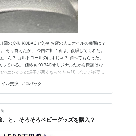
半年に1回の交換 KOBACで交換 お店の人にオイルの種類は？
。 そう答えたが、 今回の担当者は、復唱してくれた。
ね。 ん？ カルトロールのはずじゃ？ 調べてもらった。
入っている。 価格もKOBACオリジナルだから問題はな
これでエンジンの調子が悪くなってたら話し合いが必要に
オイル交換
#
コバック
年前
車検、と、そろそろベビーグッズを購入？