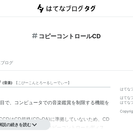
コピーコントロールCD
連ブログ
D
(
音楽
)
【
こぴーこんとろーるしーでぃー
】
はてな
はてな
目で、コンピュータでの音楽鑑賞を制限する機能を
はてな
Copyrig
CCD
はCD規格(
CD-DA
)に準拠していないため、CD
解説の続きを読む
め一部の新聞社では「
コピーコントロールディス