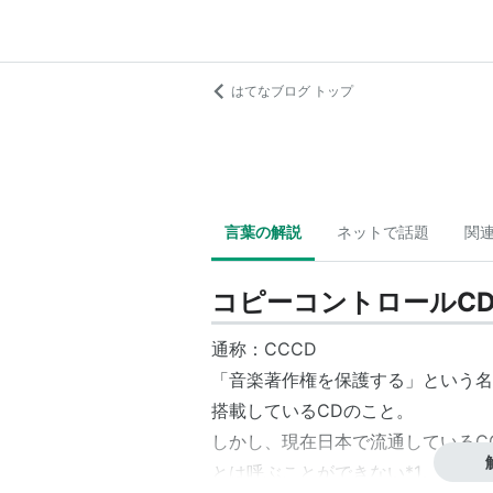
はてなブログ トップ
言葉の解説
ネットで話題
関
コピーコントロールC
通称：
CCCD
「音楽著作権を保護する」という名
搭載しているCDのこと。
しかし、
現在
日本で流通している
C
とは呼ぶことができない
*1
。そのた