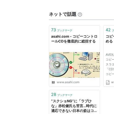
ク
」、CD関連のWebサイトでは「
る。
ネットで話題
CCCD
が発表された当初は「コピー
「
コピーコントロールCD
」に改め
73
42
ライブが非常に多く『コピープロテ
ブックマーク
asahi.com - コピーコントロ
コピ
権利を制限するというイメージを払
ールCDを徹底的に総括する
める
コピー防止技術について
AVE
現行のものはMidbar Tech社(現在
コピ
スラエ
ている。この技術は意図的に
TOC
「CD
コンへのデータ取り込みを妨害する
コピ
Macr
イブに依存) によっては、取り込
www.asahi.com
w
Key
は不完全なものと言える。
げ、
てい
28
コピー防止技術については、はじめ
ブックマーク
コン
”スクショNG”に「ラブひ
Audio CD
や
DVD-Audio
などの普及
できる
な」赤松健氏も苦言…時代に
の批判も多い。ただ、既に広く普及
適応できない日本の姿はコピ