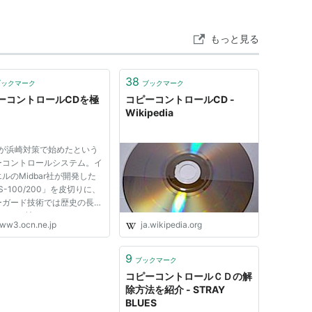
コピーコントロール銀板
」などと呼ばれることもあ
もっと見る
プロテクトCD」と呼ばれていたが、後に現在の
られた。その理由としては、「リッピングできるド
38
クトCD』では名称として都合が悪い」「消費者の
ブックマーク
ブックマーク
ーコントロールCDを極
コピーコントロールCD -
拭するため」などが挙げられるだろう。
Wikipedia
Xが浜崎対策で始めたという
は
マクロビジョン
社に吸収)のCDS200方式を採用し
ーコントロールシステム。イ
ルのMidbar社が開発した
を改ざんしたり、エラーを載せたりすることで、パソ
S-100/200」を皮切りに、
ものである。しかし、ある特定のPC環境 (主にドラ
ーガード技術では歴史の長い
ovision社なども、
みができてしまう場合があり、コピー防止技術として
ww3.ocn.ne.jp
ja.wikipedia.org
2Audioなどの新方式を立ち上
激しいシェア争いを繰り広げ
る。 果たして、このコピー
9
からコピー禁止機能が規格に入っている
Super
ブックマーク
トロールＣＤとやらはコピー
コピーコントロールＣＤの解
活動を行わなかったことに対する、レコード会社へ
のか？ ...
除方法を紹介 - STRAY
しているCDを捨ててまで新メディアに移行するこ
BLUES