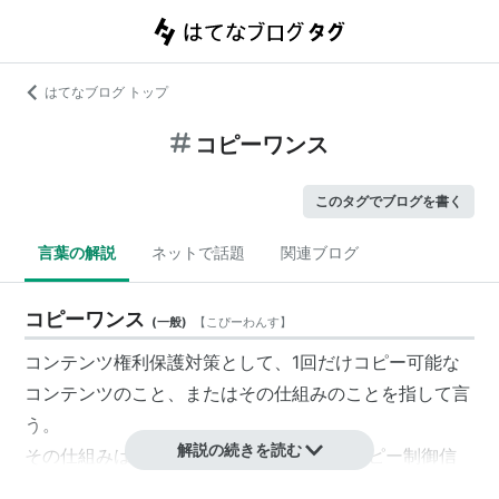
はてなブログ トップ
コピーワンス
このタグでブログを書く
言葉の解説
ネットで話題
関連ブログ
コピーワンス
(
一般
)
【
こぴーわんす
】
コンテンツ権利保護対策として、1回だけコピー可能な
コンテンツのこと、またはその仕組みのことを指して言
う。
解説の続きを読む
その仕組みは、地上／BSデジタル放送にコピー制御信
号を重畳し暗号化して送出し、地上波／BSデジタル対