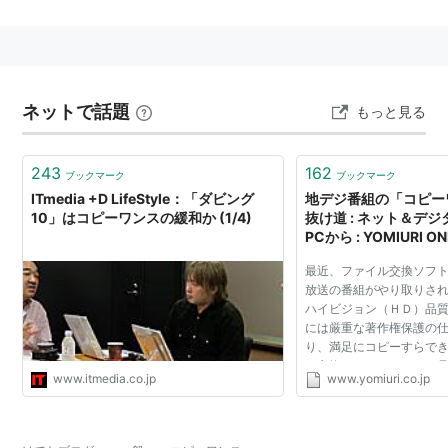
応機器に装着されている「B-CASカード」によって復号
化するシステム。
録画したコンテンツのデジタルコピーは1回だけと制限
されているが、HDDレコーダー → D-VHSなどへの強制
ネットで話題
もっと見る
移動
*1
は可能である
*2
。DVDメディアへ移動したい場合
は、CPRM（Content Protection for Recordable
243
162
ブックマーク
ブックマーク
Media）に対応したDVD-R/RW・DVD-RAMなどになら
ITmedia +D LifeStyle：「ダビング
地デジ番組の「コピー
可能となっている。
10」はコピーワンスの緩和か (1/4)
抜け道 : ネット＆デジタル
PCから : YOMIURI 
聞）
最近、ファイル交換ソフ
*1
:
コピー元は削除される
放送の番組がやり取りさ
*2
:
機種によっては不可能な場合もあります
ハイビジョン（ＨＤ）品
には厳重な著作権保護の
り、満足にコピーすらで
ル交換できるようなＨＤ
www.itmedia.co.jp
www.yomiuri.co.jp
など、流通はおろか、あ
では？ 現在、日本...