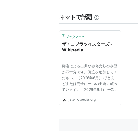
ギター相馬の故郷青森のねぶたのリ
和風ロックの楽曲も多く発表する。
ネットで話題
7
2005年にバップに移籍。
ブックマーク
ザ・コブラツイスターズ -
2008年 解散
*1
Wikipedia
amazon:コブラツイスターズ
脚注による出典や参考文献の参照
が不十分です。脚注を追加してく
メンバー
ださい。（2026年6月） ほとん
どまたは完全に一つの出典に頼っ
リーダー:相馬圭二
ています。（2026年6月） 一次
資料や記事主題の関係者による情
ボーカル:川畑アキラ
ja.wikipedia.org
報源に頼って書かれています。
ベース :棗田泰之(脱退)→浜崎賢
（2026年6月） 古い情報を更新
する必要があります。（2026年6
ドラム :加藤一郎
月） 出典検索?: "ザ・コブラツイ
スタ...
ディスコグラフィー