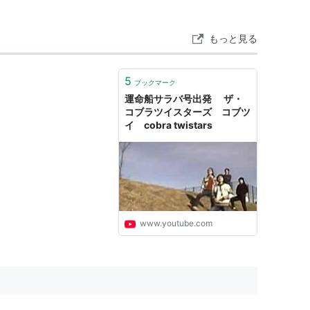
ズムを取り入れた楽曲なども発表し、
もっと見る
5
ブックマーク
運命船サラバ号出発 ザ・
コブラツイスターズ コブツ
イ cobra twistars
www.youtube.com
太