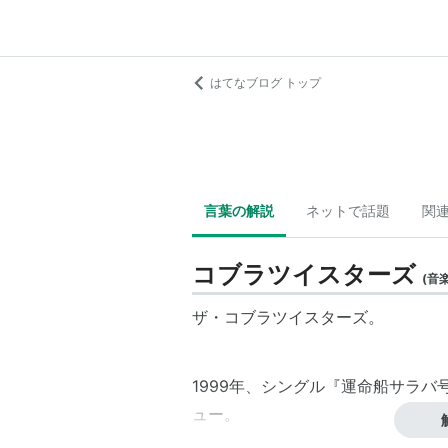
はてなブログ トップ
言葉の解説
ネットで話題
関
コブラツイスターズ
(
音
ザ・コブラツイスターズ。
1999年、シングル『運命船サラ
ュー。
ボーカル川畑の故郷の楽器である三