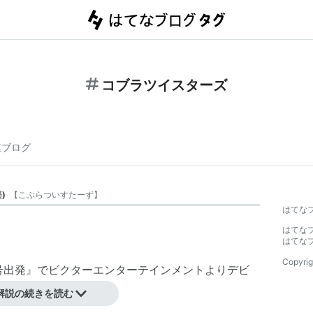
コブラツイスターズ
連ブログ
楽
)
【
こぶらついすたーず
】
はてな
はてな
はてな
Copyrig
バ号出発』でビクターエンターテインメントよりデビ
解説の続きを読む
線や、