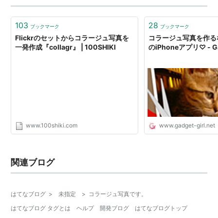
103
28
ブックマーク
ブックマーク
Flickrのセットからコラージュ写真を
コラージュ写真を作る
一発作成『collagr』 | 100SHIKI
のiPhoneアプリ♡ - Gad
www.100shiki.com
www.gadget-girl.net
関連ブログ
はてなブログ
>
未指定
>
コラージュ写真です。
はてなブログ タグとは
ヘルプ
開発ブログ
はてなブログトップ