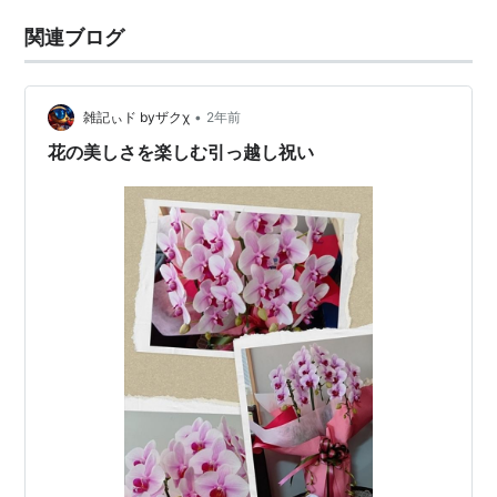
関連ブログ
•
雑記ぃド byザクχ
2年前
花の美しさを楽しむ引っ越し祝い