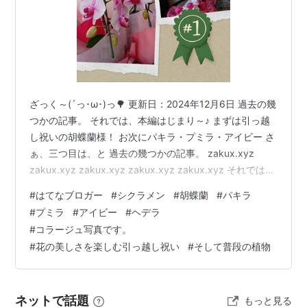
ざっく～(´っ･ω･)っ🌳 更新日：2024年12月6日 過去の幾
つかの記事。 それでは、本編はじまり～♪ まずは引っ越
し祝いの胡蝶蘭様！ お次にパキラ・プミラ・アイビー さ
ぁ、三つ目は、と 過去の幾つかの記事。 zakux.xyz
zakux.xyz zakux.xyz zakux.xyz zakux.xyz それでは、
本編はじまり～♪ まずは引っ越し祝いの胡蝶蘭様！ 華麗
#
はてなブロガー
#
シクラメン
#
胡蝶蘭
#
パキラ
ですわ。 いやぁ、やっぱり花はいい。 綺麗ですね。 お
#
プミラ
#
アイビー
#
ヘデラ
次にパキラ・プミラ・アイビー 引っ越しで剪定しまし
#
コラージュ写真です。
て、小さくなりましたが もうこんなに大きくなりまし
#
花の美しさを楽しむ引っ越し祝い
#
そして普段の植物
た。 さすがパキラの回復力🍃 パキラの鉢に植わっている
三種の花は人工…
ネットで話題
もっと見る