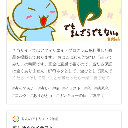
＊当サイトではアフィリエイトプログラムを利用した商
品を掲載しております。 おはこばわん(*'ω'*)ﾉ 「占って
みた」の時間です。完全に直感で書くので、当たる保証
は全くありません…(;'∀')ネタとして、遊びとして読んで
ください!そして良いことが当たったら一緒に喜ばせてく
ださい!! 完全なる遊びなので、この記事を朝🌞読んで今
#
占ってみた
#
占い
#
猫
#
イラスト
#
色
#
萌葱色
日の運勢にするもよし夜 🌛読んで明日の運勢にするもよ
#
コルク
#
ありがとう
#
サンキューの日
#
素早く
し来週、来月の…なんてのもありでご自由にして頂けれ
ばと考えています。 それではやってみよう('ω')ﾉ 次の２
色のうち、どちらかを選んでください。結果は下～ ～～
結果 ～～ 萌葱色を選んだ方… ありがとうをしっかり言い
•
りんのアトリエ
2年前
ま…
涼しそうなイラスト