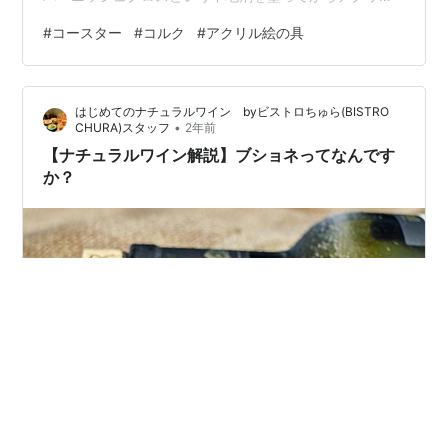
絵の具で描きました。(グロスバーニッシュ？知らんし)
#
コースター
#
コルク
#
アクリル絵の具
トレーシングペーパーやトレースボード等は持っていな
いのでいきなり下描きしています。そのためいびつなの
がいい味を出しているかもしれません。(自分で言う) ち
はじめてのナチュラルワイン byビストロちゅら(BISTRO
なみにこれは、コースターとしてだけではなく壁に掛け
•
CHURA)スタッフ
2年前
るか貼るかすれば傷や汚れ隠しとしても活用します。(笑)
【ナチュラルワイン解説】ブショネってなんです
。。。。。。。。。。…
か？