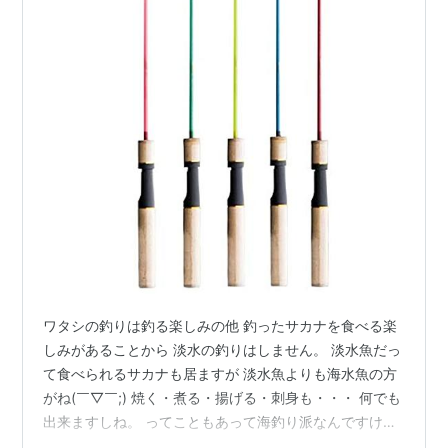
ワタシの釣りは釣る楽しみの他 釣ったサカナを食べる楽
しみがあることから 淡水の釣りはしません。 淡水魚だっ
て食べられるサカナも居ますが 淡水魚よりも海水魚の方
がね(￣▽￣;) 焼く・煮る・揚げる・刺身も・・・ 何でも
出来ますしね。 ってこともあって海釣り派なんですけ
ど。 なので淡水の釣りではカッコがイイとされている ロ