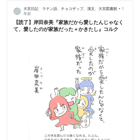
（CO₂）が栓の解放とともに膨張し、短い加速区間でコ
•
大宮日記 ラテン語、チョコザップ、漢文、大宮図書館
1
ルクを押し出します。ボトルの口径・栓の摩擦・温度・
年前
初期開放角度などの複合要因が関わり、結果として視認
【読了】岸田奈美『家族だから愛したんじゃなく
できないほど一瞬で加速します。 な…
て、愛したのが家族だった＋かきたし』コルク