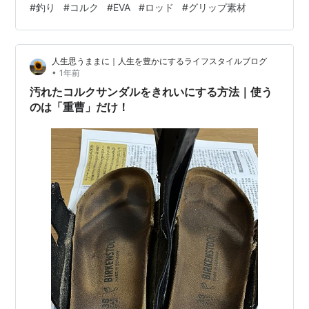
#
釣り
#
コルク
#
EVA
#
ロッド
#
グリップ素材
ッドのコルクのグリップ 全然その良さが分かりません。
本来はEVAの黒いスポンジ状のグリップより コルクのグ
リップの方が コストとしては高いのかもしれませんが ワ
人生思うままに｜人生を豊かにするライフスタイルブログ
タシが知っているコルクグリップのロッドといえば 鱒レ
•
1年前
ンジャーって 安い部類のロッドですよね(;^_^A 3,000円
汚れたコルクサンダルをきれいにする方法｜使う
前…
のは「重曹」だけ！