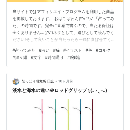
当サイトではアフィリエイトプログラムを利用した商品
を掲載しております。 おはこばわん(*′v`*)ﾉ 「占ってみ
た」の時間です。完全に直感で書くので、当たる保証は
全くありません…(;'∀')ネタとして、遊びとして読んでく
ださい!そして良いことが当たったら一緒に喜ばせてくだ
さい!! 完全なる遊びなので、この記事を朝🌞読んで今日
#
占ってみた
#
占い
#
猫
#
イラスト
#
色
#
コルク
の運勢にするもよし夜 🌛読んで明日の運勢にするもよし
#
猩々緋
#
文字
#
時間通り
#
腕時計
来週、来月の…なんてのもありでご自由にして頂ければ
と考えています。 それではやってみよう('ω')ﾉ 次の２色
のうち、どちらかを選んでください。結果は下～ ～～ 結
果 ～～ コルクを選んだ方… 文字を綺麗に書けそうヽ
•
陸っぱり研究所 日誌
10ヶ月前
(^o…
淡水と海水の違い＠ロッドグリップ ʅ(｡◔‸◔｡)