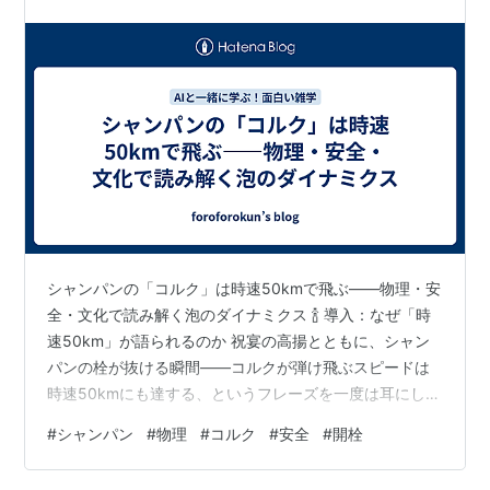
シャンパンの「コルク」は時速50kmで飛ぶ――物理・安
全・文化で読み解く泡のダイナミクス 🍾 導入：なぜ「時
速50km」が語られるのか 祝宴の高揚とともに、シャン
パンの栓が抜ける瞬間――コルクが弾け飛ぶスピードは
時速50kmにも達する、というフレーズを一度は耳にした
ことがあるはずです。これは誇張ではなく、条件が揃え
#
シャンパン
#
物理
#
コルク
#
安全
#
開栓
ば現実的に起こりうる速度域です。ボトル内圧はおよそ5
～6気圧、冷えた液中に過飽和で溶けた二酸化炭素