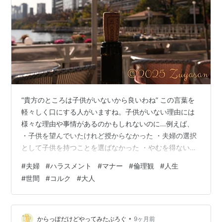
“貴方のところは子供がいないから良いわね” この言葉を
軽々しく口にする人がいますね。子供がいない理由には
様々な理由や事情があるのかもしれないのに...例えば、
・子供を望んでいたけれど授からなかった ・夫婦の選択
として子供を持つことを選ばなかった ・やむを得ない事
情で自分の下では育てられなかった と言った具合にね。
#
夫婦
#
ハラスメント
#
マナー
#
倫理観
#
人生
人生は人によって違い、事情も色々とあるわけです。こ
#
世間
#
コルク
#
大人
れに対して意見やコメントが出来るのは、 同じ境遇の人
だけ であり、子供がいて苦労している人々が（子供がい
ない人に対して）言うセリフではないのです。「ローン
（月賦）」の話をしているのではないのだから～ だって
•
からっぽだけどやってみたぶろぐ
9ヶ月前