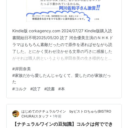
Kindle版 corkagency.com 2024/07/27 Kindle版購入読
書開始日不明2025/05/20 読了 河合優美主演のＮＨＫド
ラマはもちろん素敵だったので原作を遅ればせながら読
了した。とにかく笑わせ泣かせる文章の巧さに感服した
がそれは職人的というよりも岸田奈美の生き様的なとこ
ろから派生しているんだろうなと思った。一番笑ったの
#
岸田奈美
は、乳の集団疎開。 わたしの乳は、どうやら、集団疎開
#
家族だから愛したんじゃなくて、愛したのが家族だっ
していたようです。いつの間に……？開戦した覚えも……
た
ないのに……？「まだお胸のお肉が横にあふれているの
#
コルク
#
読了
#
読書
#
本
で、あと２カップ上げてみましょうね―」サッと姿を消
したかと思えば「それ峰不二子しか着れへんのとち…
はじめてのナチュラルワイン byビストロちゅら(BISTRO
•
CHURA)スタッフ
1年前
【ナチュラルワインの豆知識】コルクは何ででき