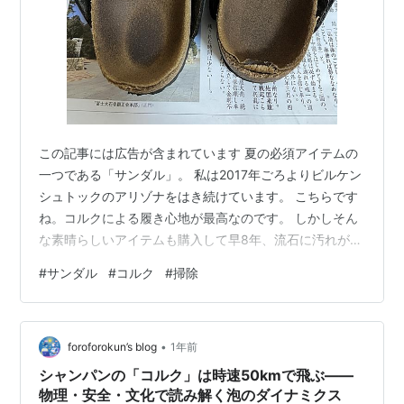
この記事には広告が含まれています 夏の必須アイテムの
一つである「サンダル」。 私は2017年ごろよりビルケン
シュトックのアリゾナをはき続けています。 こちらです
ね。コルクによる履き心地が最高なのです。 しかしそん
な素晴らしいアイテムも購入して早8年、流石に汚れがひ
どくなってきました。 買い換えようと思いましたが、こ
#
サンダル
#
コルク
#
掃除
こ数年の物価上昇により値段もけっこう上がってきてし
まい、購入をためらう日々。 そこでなんとか少しでもき
れいにしようと思い、汚れ落としに挑戦！ タイトルにも
•
あるとおり、使用したアイテムは「重曹」のみ。 今回は
foroforokun’s blog
1年前
重曹だけでどれぐらいコルクがきれいになったか検証し
シャンパンの「コルク」は時速50kmで飛ぶ――
ます。
物理・安全・文化で読み解く泡のダイナミクス