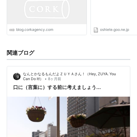
blog.corkagency.com
oshiete.goo.ne.jp
関連ブログ
なんとかなるもんだよＺＵＹＡさん！（Hey, ZUYA. You
•
Can Do It!）
8ヶ月前
口に（言葉に）する前に考えましょう...