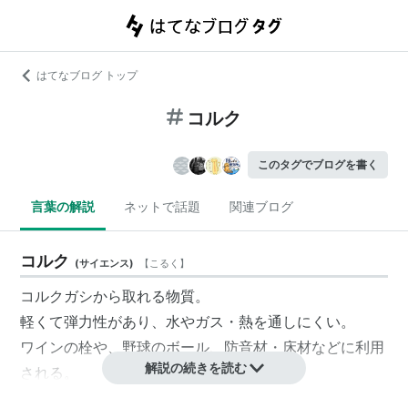
はてなブログ トップ
コルク
このタグでブログを書く
言葉の解説
ネットで話題
関連ブログ
コルク
(
サイエンス
)
【
こるく
】
コルクガシ
から取れる物質。
軽くて弾力性があり、水やガス・熱を通しにくい。
ワインの栓や、野球のボール、防音材・床材などに利用
解説の続きを読む
される。