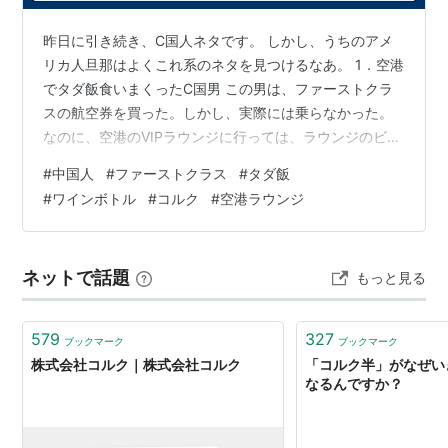
昨日に引き続き、C国人ネタです。 しかし、うちのアメ
リカ人旦那はよくこれ系のネタを見つけるなあ。 1．空港
でタダ飯食いまくったC国男 この男は、ファーストクラ
スの航空券を買った。しかし、実際には乗らなかった。
なのに、空港のVIPラウンジに行っては、ラウンジのビュ
ッフェスタイルの食事を好きなだけ食った。そして、航
#
中国人
#
ファーストクラス
#
タダ飯
空券をリスケした。 このやり方を丸々１年間続け、タダ
#
ワインボトル
#
コルク
#
空港ラウンジ
飯を食いまくった挙句、航空券をキャンセルして払い戻
させた。 ひっでぇ～～。 ２．ワインの瓶にコルクが入っ
てしまったとき、こうすれば取れるらしい 1：56の動画
ネットで話題
もっと見る
ですが、半分とばして１分から見始めればOK。
579
327
ブックマーク
ブックマーク
株式会社コルク｜株式会社コルク
「コルク半」がなぜい
なるんですか？