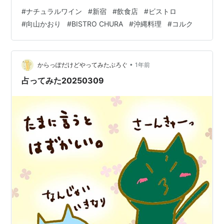
ラルワインを飲んでいる中で、コルクについて気になっ
#
ナチュラルワイン
#
新宿
#
飲食店
#
ビストロ
たことはないでしょうか？ ワインやナチュラルワインを
#
向山かおり
#
BISTRO CHURA
#
沖縄料理
#
コルク
飲む上で、とても重要な役割を果たすコルク、今回はこ
のコルクについて紹介します。 コルクは「コルク樫」と
いう木の樹皮でできている コルクはコルク樫という木の
樹皮でできており、主に地中海沿岸に自生するブナ科の
•
からっぽだけどやってみたぶろぐ
1年前
常緑樹です。 ポルトガル、…
占ってみた20250309