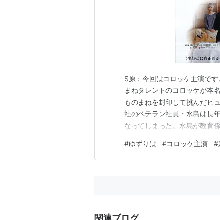
S原：今回はコロッケ主演です。
まねタレントのコロッケが本
ものまねを封印して挑んだヒュ
社のベテラン社員・水島は長
なってしまった。水島が教育
見で言葉づかいもひどいが、
#
ゆずりは
#
コロッケ主演
#
うとする、感受性豊かな心の
たちとの交流を続ける中で、水
関連ブログ