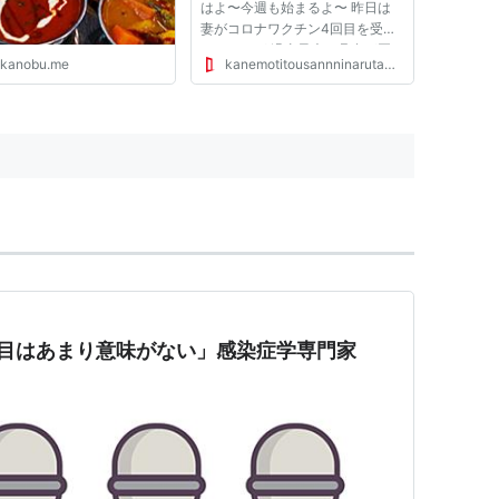
はよ〜今週も始まるよ〜 昨日は
妻がコロナワクチン4回目を受け
たんですが 過去最大に具合が悪
akanobu.me
kanemotitousannninarutameni.blog.jp
いらしく今日はお仕事を休むみた
い そんなんで朝から忙しいです
さっさと学校へ送って家事をしな
がら株でも見るかな〜です そん
な二世...
回目はあまり意味がない」感染症学専門家