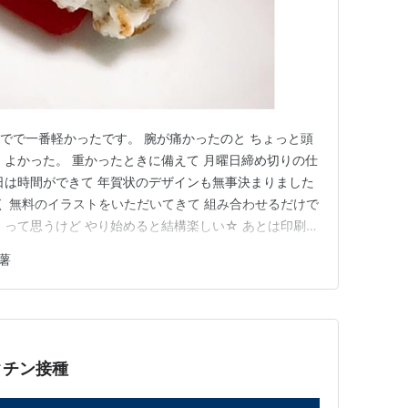
までで一番軽かったです。 腕が痛かったのと ちょっと頭
 よかった。 重かったときに備えて 月曜日締め切りの仕
日は時間ができて 年賀状のデザインも無事決まりました
く 無料のイラストをいただいてきて 組み合わせるだけで
・って思うけど やり始めると結構楽しい☆ あとは印刷
実家からもらってきた自然薯を 食べました。 やっぱ
薯
しょ！ と思って、まぐろを買いに行ったら高かっ
ずつです・・…
クチン接種