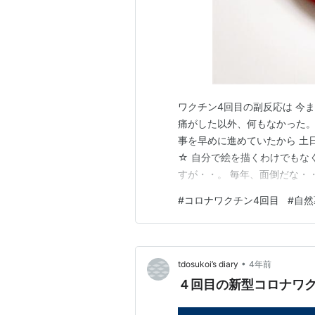
ワクチン4回目の副反応は 今
痛がした以外、何もなかった。
事を早めに進めていたから 土
☆ 自分で絵を描くわけでもな
すが・・。 毎年、面倒だな・
だ！ それはまた今度。 先週、
#
コロナワクチン4回目
#
自然
り、まずは、まぐろにのせるで
た・・。 3人で、ほんの一口
•
tdosukoi’s diary
4年前
４回目の新型コロナワ