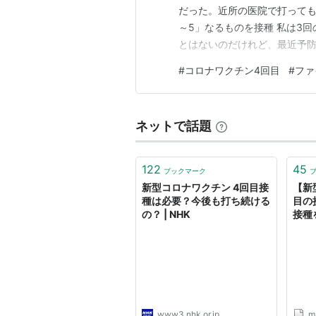
だった。近所の医院で打ってもら
～5」なるものを接種 私は3
とはないのだけれど、最近予
90パーセントは大丈夫だとは
#
コロナワクチン4回目
#
ファ
このワクチンのせいで、トラ
やら、のどなどの炎症を抑える
ネットで話題
122
45
ブックマーク
新型コロナワクチン 4回目接
【新
種は必要？今後も打ち続ける
目の
の？ | NHK
接種
www3.nhk.or.jp
m