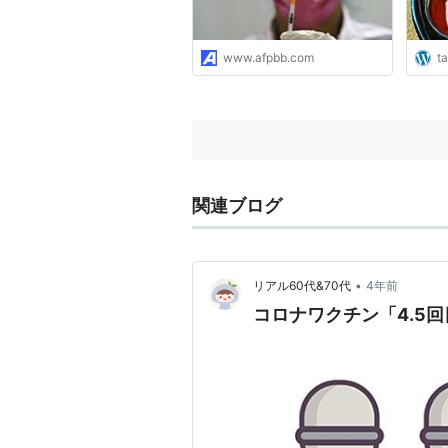
www.afpbb.com
t
関連ブログ
•
リアル60代&70代
4年前
コロナワクチン「4.5