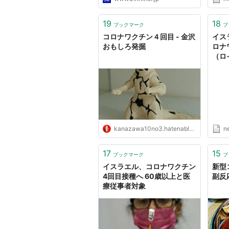
19
18
ブックマーク
ブ
コロナワクチン４回目 - 金沢
イス
おもしろ発掘
ロナ
（ロイ
ース
kanazawa10no3.hatenablog.com
n
17
15
ブックマーク
ブ
イスラエル、コロナワクチン
新型
4回目接種へ 60歳以上と医
副反
療従事者対象