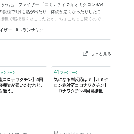
った。 ファイザー 「コミナティ 2価 オミクロンBA4
回の接種で1度も熱が出たり、体調が悪くなったりしたこ
防接種で脳梗塞を起こしたとか、ちょこちょこ聞くので、
思っているけれど、10パーセントは非常に恐れている。
イザー
#
トランサミン
ンサミンという止血剤が品薄だと医師が言っていた。どう
効果がある…
もっと見る
41
ブックマーク
ブックマーク
型コロナワクチン】4回
気になる副反応は？【オミク
接種券が届いたけれど、
ロン株対応コロナワクチン】
を迷う。
コロナワクチン4回目接種
ainichihime.com
mainichihime.com