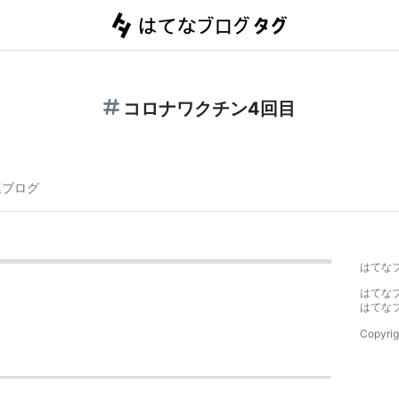
コロナワクチン4回目
連ブログ
はてな
はてな
はてな
Copyrig