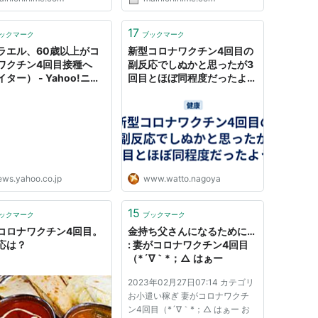
17
ックマーク
ブックマーク
ラエル、60歳以上がコ
新型コロナワクチン4回目の
ワクチン4回目接種へ
副反応でしぬかと思ったが3
ター） - Yahoo!ニュ
回目とほぼ同程度だったよう
だ - しいたげられた🍉しいた
け
ews.yahoo.co.jp
www.watto.nagoya
15
ックマーク
ブックマーク
コロナワクチン4回目。
金持ち父さんになるために…
応は？
: 妻がコロナワクチン4回目
（*´∇｀*；△ はぁー
2023年02月27日07:14 カテゴリ
お小遣い稼ぎ 妻がコロナワクチ
ン4回目（*´∇｀*；△ はぁー お