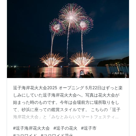
逗子海岸花火大会2025 オープニング 5月22日はずっと楽
しみにしていた逗子海岸花火大会へ。写真は花火大会が
始まった時のものです。今年は会場前方に場所取りをし
て、砂浜に座っての鑑賞スタイルです。 こちらの「逗子
海岸花火大会」と「みなとみらいスマートフェスティバ
ル」は他の花火大会とプログラム構成が違います。それ
#
逗子海岸花火大会
#
逗子の花火
#
逗子市
は「株式会社コロワイド」さんという企業がものすごい
#
コロワイド
#
コロワイド花火