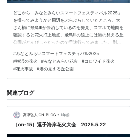
どこから「みなとみらいスマートフェスティバル2025」
を撮ってみようかと周辺をぶらぶらしていたところ、大
さん橋に飛鳥Ⅲが停泊しているのを発見、スマホで地図を
確認すると花火打上地点、飛鳥Ⅲの線上には港の見える丘
公園がどんぴしゃだったので早速行ってみました。 到着
しました、港の見える丘公園。付近にいらっしゃった警
#
みなとみらいスマートフェスティバル2025
備員さんに尋ねたところ、フランス山は閉鎖、港の見え
#
横浜の花火
#
みなとみらい花火
#
コロワイド花火
る丘公園の展望台は18時から20時まで閉鎖とのこと。上
#
花火事故
#
港の見える丘公園
の写真のこの場所は港の見える丘公園展望台を少し下が
ったところ。到着は16時過ぎだったのですが既にこの状
態で、もちろん最前列は「済み」でございまして、私は
関連ブログ
かろうじて最後方の場所をゲットです…
•
高津弘人 ON-BLOG
1年前
［on-15］逗子海岸花火大会 2025.5.22