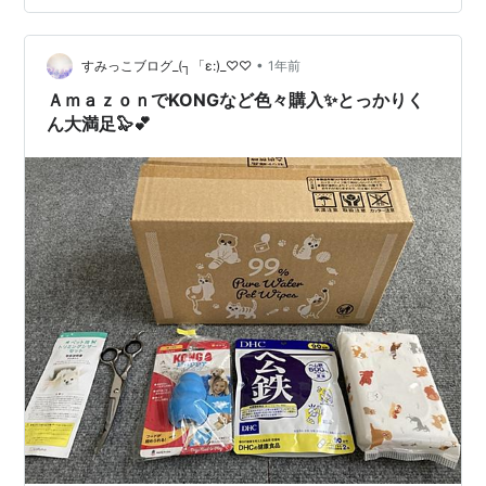
語吹替版で鑑賞しました。
•
すみっこブログ_(┐「ε:)_♡♡
1年前
ＡｍａｚｏｎでKONGなど色々購入✨とっかりく
ん大満足🦭💕