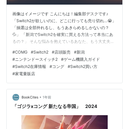
画像はイメージです こんにちは！編集部デスクです♪
「Switch2が欲しいのに、どこに行っても売り切れ…😭」
「抽選は全部外れるし、もうあきらめるしかないの？
💦」 「新潟でSwitch2を確実に買える方法って本当にあ
るの？」 そんな悩みを抱えているあなた、もう大丈夫で
す✨ 実は、新潟県内に「COMG!（コング）」という知る
#
COMG
#
Switch2
#
店頭販売
#
新潟
人ぞ知る最強の穴場ショップがあるんです🌟 編集部デス
#
ニンテンドースイッチ2
#
ゲーム機購入ガイド
クが徹底調査した結果、ヨドバシやビックカメラで買え
#
Switch2在庫情報
#
コング
#
Switch2買い方
なかった人でも、COMG!なら成功率87%で購入できてい
#
家電量販店
るという驚きの事実が判明しました！ この記事を最後ま
で読めば、あなたの「Switch2が買えない」という悩みは
100…
•
BookCites
1年前
「ゴジラxコング 新たなる帝国」 2024