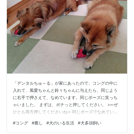
「デンタルちゅ～る」が家にあったので、コングの中に
入れて、風愛ちゃんと鈴々ちゃんに与えたら、同じよう
に右手で押さえて、なめています。同じポーズに笑っち
ゃいました。 まずは、ポチっと押してください。 >⇦ぜ
ひとも両方押してくださいね⇨ 同じポーズでなめていた
けれど・・・・・。だんだんすずちゃんの角度がついて
#
コング
#
癒し
#
犬のいる生活
#
犬多頭飼い
きて・・・。 「えっ、もう食べ終わったん?」と驚いてす
ずちゃんのコングを見るふあちゃん。 ふあ「私のは、ま