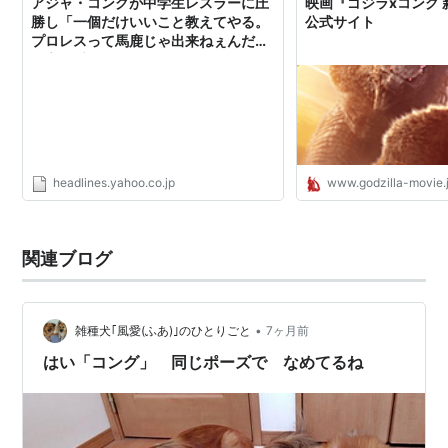
アジャ・コングが中学生レスラーに圧
映画『ゴジラxコング
勝し「一個だけいいこと教えてやる。
公式サイト
プロレスって馬鹿じゃ出来ねぇんだ」
と高校受験にエール！（バトル・ニュ
ース） - Yahoo!ニュース
headlines.yahoo.co.jp
www.godzilla-movie.
関連ブログ
•
雑種犬｢風愛(ふあ)｣のひとりごと
7ヶ月前
はい「コング」 同じポーズで なめてるね