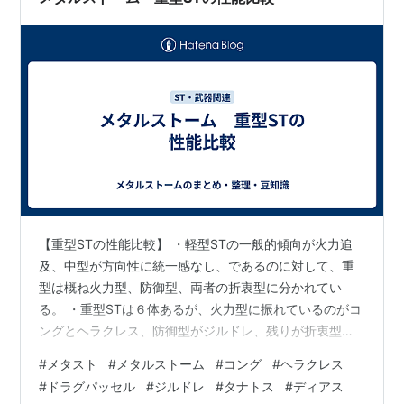
【重型STの性能比較】 ・軽型STの一般的傾向が火力追
及、中型が方向性に統一感なし、であるのに対して、重
型は概ね火力型、防御型、両者の折衷型に分かれてい
る。 ・重型STは６体あるが、火力型に振れているのがコ
ングとヘラクレス、防御型がジルドレ、残りが折衷型と
いう感じ。 ・このゲームでは、防衛任務はほぼなく（難
#
メタスト
#
メタルストーム
#
コング
#
ヘラクレス
易度の高い防衛任務は今のところ一つもない）、撃破系
#
ドラグパッセル
#
ジルドレ
#
タナトス
#
ディアス
ばかりであり、必然的に防御型の需要は低くなってい