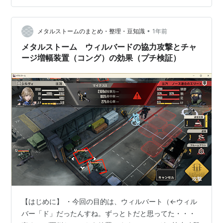
く。基本的に倒されないことの価値は小さく、道連れに
してでも全滅させることが第一命題。 ・重型STも軽型や
中型同様、育成素材的に２～３体しか育成できない。２
•
メタルストームのまとめ・整理・豆知識
1年前
凸時に使用する下位ST素材が圧倒的に足り…
メタルストーム ウィルバードの協力攻撃とチャ
ージ増幅装置（コング）の効果（プチ検証）
【はじめに】 ・今回の目的は、ウィルバート（←ウィル
バー「ド」だったんすね。ずっとトだと思ってた・・・