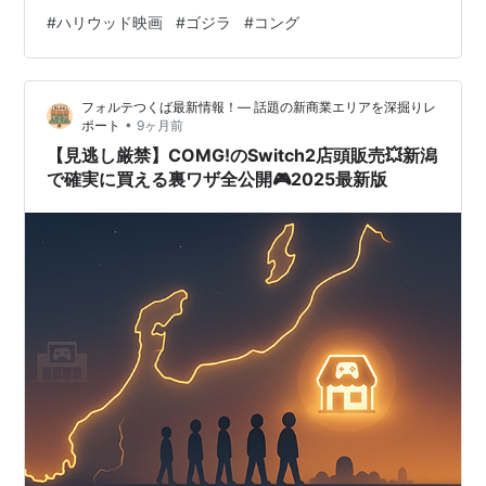
#
ハリウッド映画
#
ゴジラ
#
コング
フォルテつくば最新情報！— 話題の新商業エリアを深掘りレ
•
ポート
9ヶ月前
【見逃し厳禁】COMG!のSwitch2店頭販売💥新潟
で確実に買える裏ワザ全公開🎮2025最新版