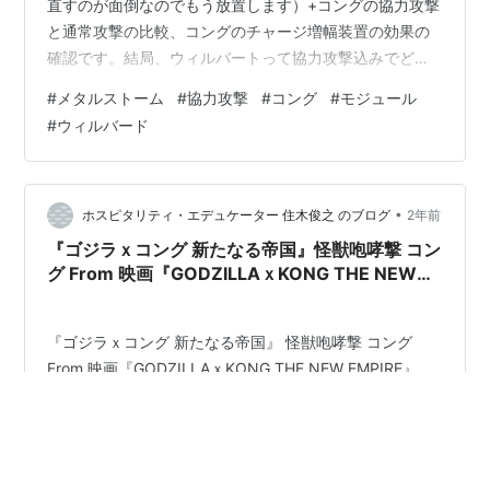
直すのが面倒なのでもう放置します）+コングの協力攻撃
と通常攻撃の比較、コングのチャージ増幅装置の効果の
確認です。結局、ウィルバートって協力攻撃込みでどれ
くらいのダメージ与えているの？という疑問から確認。
#
メタルストーム
#
協力攻撃
#
コング
#
モジュール
・コングは2.75凸にモジュール一つでスキルMaxになっ
#
ウィルバード
ている状態なので、事実上完凸状態。 ・ユニットは搭載
量アップ+装甲ジャマー、攻撃系のモジュールはついてい
ない。 ・ウィルバートには銃火連撃と火力支援のパッシ
ブが付いている。 ・Bクラスのガトリング、イフリート
•
ホスピタリティ・エデュケーター 住木俊之 のブログ
2年前
レベル７０（弾数10）で攻撃。…
『ゴジラｘコング 新たなる帝国』怪獣咆哮撃 コン
グ From 映画『GODZILLAｘKONG THE NEW
EMPIRE』（2024）
『ゴジラｘコング 新たなる帝国』 怪獣咆哮撃 コング
From 映画『GODZILLAｘKONG THE NEW EMPIRE』
（2024）
#
ゴジラｘコング 新たなる帝国
#
怪獣咆哮撃
#
コング
#
GODZILLA x KONG THE NEW EMPIRE
#
プライズ