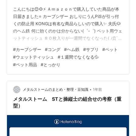
こんにちは😊🌻⚡ Ａｍａｚｏｎで購入していた商品が本
日届きました⭐ カーブシザー おしりにうんP💩が引っ付
くの防止用 KONGは有名な商品らしいので購入✨ 夫氏🐶
のヘム鉄 何に効くのかは分からない(゜-゜) ペット用ウェ
ットティッシュ ８０枚入りが一週間でなくなった( ﾉД`)
💦パッケージが可愛い💕ので DAISOより高いけど 箱で買
#
カーブシザー
#
コング
#
ヘム鉄
#
サプリ
#
ペット
ってみた✨ 遠目から気になっているとっかりくん🐾 早速
#
ウェットティッシュ
#
１週間でなくなる💦
コングを使ってお遊びしてみた だいぶこれで夢中になっ
#
ペット用品
#
とっかり
て遊んでくれる💕 ボーロを中にINして すぐ食べてくれた
⭐
•
メタルストームのまとめ・整理・豆知識
1年前
メタルストーム STと操縦士の組合せの考察（重
型）