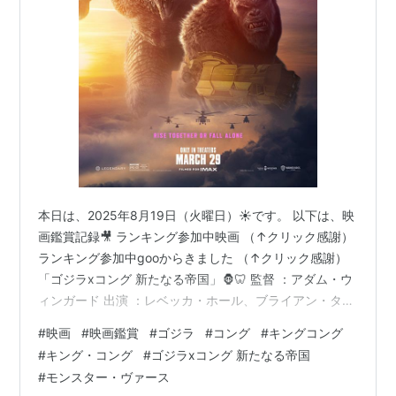
本日は、2025年8月19日（火曜日）☀️です。 以下は、映
画鑑賞記録🎥 ランキング参加中映画 （↑クリック感謝）
ランキング参加中gooからきました （↑クリック感謝）
「ゴジラxコング 新たなる帝国」🦍🦷 監督 ：アダム・ウ
ィンガード 出演 ：レベッカ・ホール、ブライアン・タイ
リー・ヘンリー、ダン・スティーヴンス 制作年：2024年
#
映画
#
映画鑑賞
#
ゴジラ
#
コング
#
キングコング
制作国：アメリカ合衆国🇺🇸 原題 ：Godzilla x Kong:
#
キング・コング
#
ゴジラxコング 新たなる帝国
The New Empire 2025年7月25日（金曜日）☀️の深夜か
#
モンスター・ヴァース
ら、日付が変わった0:50頃までにかけて「Netflix」日本