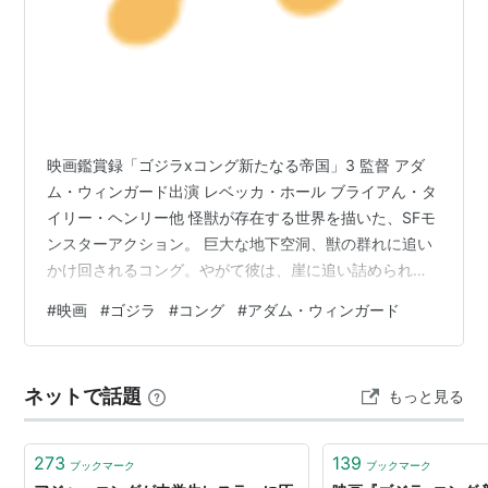
映画鑑賞録「ゴジラxコング新たなる帝国」3 監督 アダ
ム・ウィンガード出演 レベッカ・ホール ブライアん・タ
イリー・ヘンリー他 怪獣が存在する世界を描いた、SFモ
ンスターアクション。 巨大な地下空洞、獣の群れに追い
かけ回されるコング。やがて彼は、崖に追い詰められて
しまうが…。 冒頭のコングが追い回されるシーンです
#
映画
#
ゴジラ
#
コング
#
アダム・ウィンガード
が、以外に頭脳派な戦い方を見せてくれます。全編通し
て、コングの表情の豊かさが見られ、行動も仕草も実に
人間っぽく描かれていました。言葉を話さない分、見て
ネットで話題
もっと見る
いる人が感情移入しやすい様にでしょうか。 この作品に
至るまでのシリーズを見ていないと、地下空洞とコング
の関係や、ゴジラについての設定など…
273
139
ブックマーク
ブックマーク