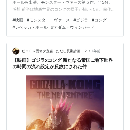
ホールら出演。モンスター・ヴァース第５作。115分。
感想 前半は地底世界のコングの様子が描かれる。前作で
発見されるもおざなりな扱いだった地底世界を、まずは
#
映画
#
モンスター・ヴァース
#
ゴジラ
#
コング
しっかりと描こうとしたのだろう。 原始的な世界で野生
#
レベッカ・ホール
#
アダム・ウィンガード
の暮らしを満喫していたコングは、ついに同族を発見す
る。だが彼らは独裁者に虐げられており、巨大な生物を
操っての地上進出も目論んでいた。コングはそれらに対
抗しようとする。 ほぼコング目線で物語が進行し、「猿
•
ピロＥＫ脱オタ宣言…ただし長期計画 ？
1年前
の惑星」ぽいといえばぽ…
【映画】ゴジラxコング 新たなる帝国…地下世界
の時間の流れ設定が反故にされた件