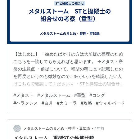
【はじめに】 ・始めたばかりの方は大前提の整理のため
こちらを一読してもらえればと思います。 →メタスト序
盤の注意点 ・前提について、軽型の稿に長々記載したの
を再度というのも微妙なので、細かい点を確認したい人
はこちらで確認してください↓ ・STと操縦士の組合せの
考察１ー１（軽型） ・重型操縦士には、Sクラスとし
#
メタスト
#
メタルストーム
#
重型
#
コング
て、白月（格闘）、カミーラ（格闘）、ウィルバート
#
ヘラクレス
#
白月
#
カミーラ
#
攻略
#
ウィルバード
（遊撃）、エリサ（遊撃）、ディラカ（守護）、ユージ
ーン（守護）の６人がいる。重型STとしては、コング、
ヘラクレス、ドラグパッセル、ジルドレ、ディアス、タ
ナトスの６体。 ・軽型、中型でも指摘した通り、重型も
•
メタルストームのまとめ・整理・豆知識
1年前
同様に、無凸＜完凸の差は越えられない壁…
メタルストーム 重型STの性能比較