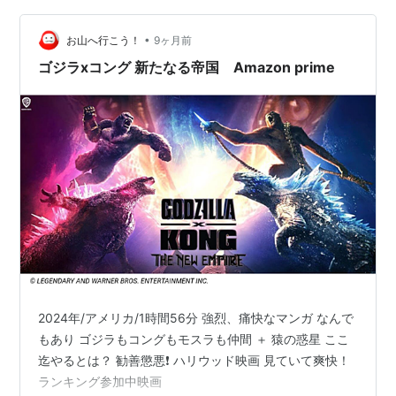
だあるもんねー」と、しっかり手で押さえています。 ま
•
あ、そんな日常の姿に癒される毎日です。 食べ終わって
お山へ行こう！
9ヶ月前
ソファで休憩。 ふあは、ママの座布団を占領中。 最後ま
ゴジラxコング 新たなる帝国 Amazon prime
で読んでくださってありがとうご…
2024年/アメリカ/1時間56分 強烈、痛快なマンガ なんで
もあり ゴジラもコングもモスラも仲間 ＋ 猿の惑星 ここ
迄やるとは？ 勧善懲悪❗️ ハリウッド映画 見ていて爽快！
ランキング参加中映画