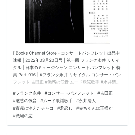
[ Books Channel Store - コンサートパンフレット出品中
速報 | 2022年03月20日号 | 第一回 フランク永井 リサイ
タル | 日本のミュージシャン コンサートパンフレット 特
集 Part-016 | #フランク永井 リサイタル コンサートパン
フレット 吉田正 #魅惑の低音 ムード歌謡歌手 #永井清人
夜霧に消えたチャコ 君恋し 逢いたくて 他 | 第一回 フラ
#
フランク永井
#
コンサートパンフレット
#
吉田正
ンク永井 リサイタル [コンサートパンフレット]コンディ
#
魅惑の低音
#
ムード歌謡歌手
#
永井清人
ション:中古 可コンディション説明文:※古書「可」。[コ
#
夜霧に消えたチャコ
#
君恋し
#
赤ちゃんは王様だ
ンサートパンフレット][※発行所:ビクター][※1963年11月
#
戦場の恋
3日LIVE TOUR][※経年に…