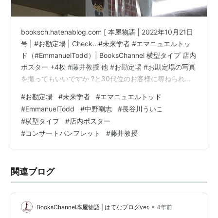
booksch.hatenablog.com [ 本屋物語 | 2022年10月21日
号 | #お勘定場 | Check…#未来学者 #エマニュエルトッ
ド（#EmmanuelTodd）| BooksChannel 横型タイプ 店内
ポスター +4枚 #藤井教授 他 #お勘定場 #お勘定場の写真
を撮ってもいいですか ?と30代位のお客様に尋ねられま
した。勿論「どうぞよろしければ」とお答えしました。
#
お勘定場
#
未来学者
#
エマニュエルトッド
お客様がおっしゃるには、このようなしっかりしたお勘
#
EmmanuelTodd
#
中野剛志
#
長谷川ういこ
定場は昭和的で実にレトロで珍しいとのこと。お言葉を
#
横型タイプ
#
店内ポスター
受けて、改めて「お勘定場」は、今ではRAREであること
#
コンサートパンフレット
#
藤井教授
を認識しました。もっと磨くことに致します。 Che…
関連ブログ
•
BooksChannel本屋物語 | はてなブログver.
4年前