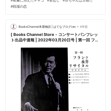
#
夜霧に消えたチャコ
#
君恋し
#
赤ちゃんは王様だ
ョン説明文:※古書「可」。[コンサートパンフレット][※発
#
戦場の恋
行所:ビクター][1965年11月3日…
•
BooksChannel本屋物語 | はてなブログver.
4年前
[ Books Channel Store - コンサートパンフレッ
ト出品中速報 | 2022年03月20日号 | 第一回 フラ
ンク永井 リサイタル | 日本のミュージシャン コン
サートパンフレット 特集 Part-016 | #フランク永
井 リサイタル コンサートパンフレット 吉田正 #
魅惑の低音 ムード歌謡歌手 #永井清人 夜霧に消え
たチャコ 君恋し 逢いたくて 他 |