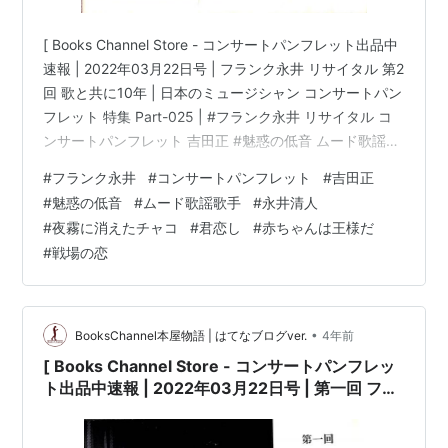
[ Books Channel Store - コンサートパンフレット出品中
速報 | 2022年03月22日号 | フランク永井 リサイタル 第2
回 歌と共に10年 | 日本のミュージシャン コンサートパン
フレット 特集 Part-025 | #フランク永井 リサイタル コ
ンサートパンフレット 吉田正 #魅惑の低音 ムード歌謡歌
手 #永井清人 夜霧に消えたチャコ 君恋し 逢いたくて 他 |
#
フランク永井
#
コンサートパンフレット
#
吉田正
フランク永井 リサイタル 第2回 歌と共に10年 [コンサー
#
魅惑の低音
#
ムード歌謡歌手
#
永井清人
トパンフレット]コンディション:中古 可コンディション
#
夜霧に消えたチャコ
#
君恋し
#
赤ちゃんは王様だ
説明文:※古書「可」。[コンサートパンフレット][※発行
#
戦場の恋
所:ビクター][1965年11月3日…
•
BooksChannel本屋物語 | はてなブログver.
4年前
[ Books Channel Store - コンサートパンフレッ
ト出品中速報 | 2022年03月22日号 | 第一回 フラ
ンク永井 リサイタル | 日本のミュージシャン コン
サートパンフレット 特集 Part-016 | #フランク永