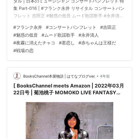
タル | 日本のミュージシャン コンサートパンフレット 特
集 Part-016 | #フランク永井 リサイタル コンサートパン
フレット 吉田正 #魅惑の低音 ムード歌謡歌手 #永井清人
夜霧に消えたチャコ 君恋し 逢いたくて 他 | 第一回 フラ
#
フランク永井
#
コンサートパンフレット
#
吉田正
ンク永井 リサイタル [コンサートパンフレット]コンディ
#
魅惑の低音
#
ムード歌謡歌手
#
永井清人
ション:中古 可コンディション説明文:※古書「可」。[コ
#
夜霧に消えたチャコ
#
君恋し
#
赤ちゃんは王様だ
ンサートパンフレット][※発行所:ビクター][※1963年11月
#
戦場の恋
3日LIVE TOUR][※経年に…
•
BooksChannel本屋物語 | はてなブログver.
4年前
[ BooksChannel meets Amazon | 2022年03月
22日号 | 菊池桃子 MOMOKO LIVE FANTASY
1986 | 日本のミュージシャン コンサートパンフ
レット 特集 Part-015 | #菊池桃子 #MOMOKO
#KIKUCHIMOMOKO 他 |