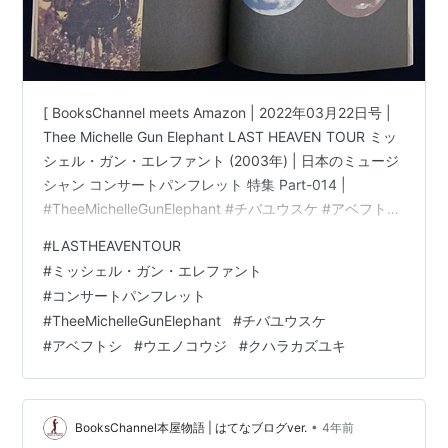
[ BooksChannel meets Amazon | 2022年03月22日号 |
Thee Michelle Gun Elephant LAST HEAVEN TOUR ミッ
シェル・ガン・エレファント (2003年) | 日本のミュージ
シャン コンサートパンフレット 特集 Part-014 |
#TheeMichelleGunElephant #チバユウスケ #アベフトシ
ウエノコウジ クハラカズユキ 他 | [コンサートパンフレ
#
LASTHEAVENTOUR
ット]Thee Michelle Gun Elephant LAST HEAVEN TOUR
#
ミッシェル・ガン・エレファント
ミッシェルガンエレファント (2003年) ノーブランド品
#
コンサートパンフレット
Am…
#
TheeMichelleGunElephant
#
チバユウスケ
#
アベフトシ
#
ウエノコウジ
#
クハラカズユキ
•
BooksChannel本屋物語 | はてなブログver.
4年前