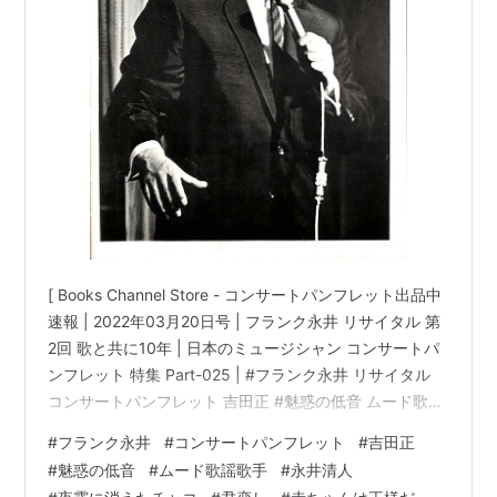
[ Books Channel Store - コンサートパンフレット出品中
速報 | 2022年03月20日号 | フランク永井 リサイタル 第
2回 歌と共に10年 | 日本のミュージシャン コンサートパ
ンフレット 特集 Part-025 | #フランク永井 リサイタル
コンサートパンフレット 吉田正 #魅惑の低音 ムード歌謡
歌手 #永井清人 夜霧に消えたチャコ 君恋し 逢いたくて
#
フランク永井
#
コンサートパンフレット
#
吉田正
他 | フランク永井 リサイタル 第2回 歌と共に10年 [コン
#
魅惑の低音
#
ムード歌謡歌手
#
永井清人
サートパンフレット]コンディション:中古 可コンディシ