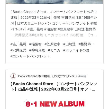
[ Books Channel Store - コンサートパンフレット出品中
速報 | 2022年03月22日号 | 仮説 吉川晃司 '86 1985年公
演 | 日本のミュージシャン コンサートパンフレット 特集
Part-012 | #吉川晃司 #稲葉智 #笠原敏幸 山崎透 椎野恭
一 沢井原児 神崎真雄 モニカ ポラロイドの夏 他 | 【コン
サートパンフレット】仮説！吉川晃司 '86 KOJI
#
吉川晃司
#
稲葉智
#
笠原敏幸
#
山崎透
#
椎野恭一
KIKKAWA with PaPaコンディション:※古書「良い」。コ
#
沢井原児
#
神崎真雄
#
モニカ
#
ポラロイドの夏
ンディション説明文:※古書「良い」。[※31.5cm x
#
コンサートパンフレット
31.5cm(見開きLPジャケット型ケース)][※経年に準じた焼
有り][※ケ…
•
BooksChannel本屋物語 | はてなブログver.
4年前
[ Books Channel Store 【コンサートパンフレッ
ト】出品中速報 | 2022年03月22日号 | オフ・コ
ース OFF COURSE CONCERT85 THE BEST
YEAR OF MY LIFE | ※オフコース「夏から夏まで
&Back Streets of Tokyo」チラシ2枚付き | 日本