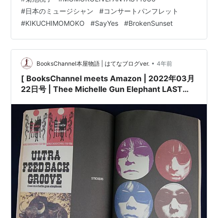
#MOMOKO #KIKUCHIMOMOKO 他 | View this post on
#
日本のミュージシャン
#
コンサートパンフレット
Instagram A post shared by BooksChannel
#
KIKUCHIMOMOKO
#
SayYes
#
BrokenSunset
(@books_channel)…
•
BooksChannel本屋物語 | はてなブログver.
4年前
[ BooksChannel meets Amazon | 2022年03月
22日号 | Thee Michelle Gun Elephant LAST
HEAVEN TOUR ミッシェル・ガン・エレファント
(2003年) | 日本のミュージシャン コンサートパ
ンフレット 特集 Part-014 |
#TheeMichelleGunElephant #チバユウスケ #ア
ベフトシ ウエノコウジ クハラカズユキ 他 |