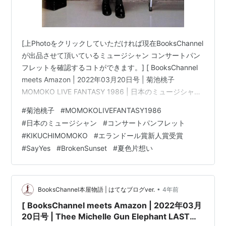
[上Photoをクリックしていただければ現在BooksChannel
が出品させて頂いているミュージシャン コンサートパン
フレットを確認するコトができます。] [ BooksChannel
meets Amazon | 2022年03月20日号 | 菊池桃子
MOMOKO LIVE FANTASY 1986 | 日本のミュージシャン
コンサートパンフレット 特集 Part-015 | #菊池桃子
#
菊池桃子
#
MOMOKOLIVEFANTASY1986
#MOMOKO #KIKUCHIMOMOKO 他 | View this post on
#
日本のミュージシャン
#
コンサートパンフレット
Instagram A post shared by BooksChannel
#
KIKUCHIMOMOKO
#
エランドール賞新人賞受賞
(@books_channel)…
#
SayYes
#
BrokenSunset
#
夏色片想い
•
BooksChannel本屋物語 | はてなブログver.
4年前
[ BooksChannel meets Amazon | 2022年03月
20日号 | Thee Michelle Gun Elephant LAST