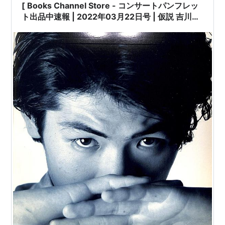
[ Books Channel Store - コンサートパンフレッ
ト出品中速報 | 2022年03月22日号 | 仮説 吉川晃
司 '86 1985年公演 | 日本のミュージシャン コン
サートパンフレット 特集 Part-012 | #吉川晃司 #
稲葉智 #笠原敏幸 山崎透 椎野恭一 沢井原児 神崎
真雄 モニカ ポラロイドの夏 他 |