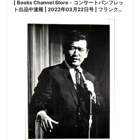
[ Books Channel Store - コンサートパンフレッ
ト出品中速報 | 2022年03月22日号 | フランク永
井 リサイタル 第2回 歌と共に10年 | 日本のミュー
ジシャン コンサートパンフレット 特集 Part-025
| #フランク永井 リサイタル コンサートパンフレ
ット 吉田正 #魅惑の低音 ムード歌謡歌手 #永井清
人 夜霧に消えたチャコ 君恋し 逢いたくて 他 |