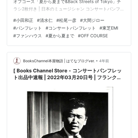
オフコース「夏から夏まで&Back Streets of Tokyo」チ
ラシ2枚付き | 日本のミュージシャン コンサートパンフレ
ット 特集 Part-011 | #小田和正 清水仁 松尾一彦 大間ジ
#
小田和正
#
清水仁
#
松尾一彦
#
大間ジロー
ロー パンフレット 夏から夏まで ロック チラシ2枚付き
#
パンフレット
#
コンサートパンフレット
#
東芝EMI
ジオフコース #オフコース #OFFCOURSE オフ・コース
#
ファンハウス
#
夏から夏まで
#
OFF COURSE
OFF COURSE CONCERT85 THE …
•
BooksChannel本屋物語 | はてなブログver.
4年前
[ Books Channel Store - コンサートパンフレッ
ト出品中速報 | 2022年03月20日号 | フランク永
井 リサイタル 第2回 歌と共に10年 | 日本のミュー
ジシャン コンサートパンフレット 特集 Part-025
| #フランク永井 リサイタル コンサートパンフレ
ット 吉田正 #魅惑の低音 ムード歌謡歌手 #永井清
人 夜霧に消えたチャコ 君恋し 逢いたくて 他 |