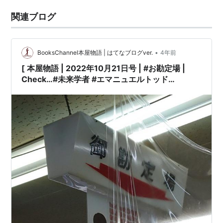
関連ブログ
•
BooksChannel本屋物語 | はてなブログver.
4年前
[ 本屋物語 | 2022年10月21日号 | #お勘定場 |
Check…#未来学者 #エマニュエルトッド
（#EmmanuelTodd）| BooksChannel 横型タイ
プ 店内ポスター +4枚 #藤井教授 他