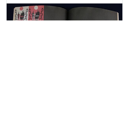
HEAVEN TOUR ミッシェル・ガン・エレファント
(2003年) | 日本のミュージシャン コンサートパ
ンフレット 特集 Part-014 |
#TheeMichelleGunElephant #チバユウスケ #ア
ベフトシ ウエノコウジ クハラカズユキ 他 |
[ BooksChannel meets Amazon | 2022年03月20日号 |
Thee Michelle Gun Elephant LAST HEAVEN TOUR ミッ
シェル・ガン・エレファント (2003年) | 日本のミュージ
シャン コンサートパンフレット 特集 Part-014 |