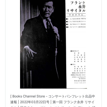
井 リサイタル コンサートパンフレット 吉田正 #
魅惑の低音 ムード歌謡歌手 #永井清人 夜霧に消え
たチャコ 君恋し 逢いたくて 他 |
[ Books Channel Store - コンサートパンフレット出品中
速報 | 2022年03月22日号 | 第一回 フランク永井 リサイ