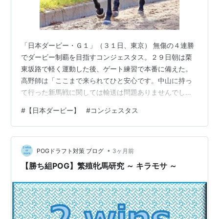
「日本ダービー・Ｇ１」（３１日、東京） 無傷の４連勝
でダービー制覇を目指すコンジェスタス。２９日朝は栗
東坂路で軽く運動した後、ゲート練習で本番に備えた。
高野師は「ここまで来られてひと安心です。中山に持っ
て行った新馬戦に関しては輸送は問題ありませんでした
し、少し減って、ちょうどいい体重で出られると思いま
#
【日本ダービー】
#
コンジェスタス
す」と安どの表情。デビューから体重が減少し続けてい
るものの、「使うごとに体が絞れて、いい状態になって
きている」と上昇ムードを漂わせた。 参照元：
•
https：//www.daily.co.jp/ <script
POGドラフト対策 ブログ
3ヶ月前
type="text/javascript">rakuten_design="slid…
【勝ち組POG】繁殖牝馬研究 ～ キラモサ ～