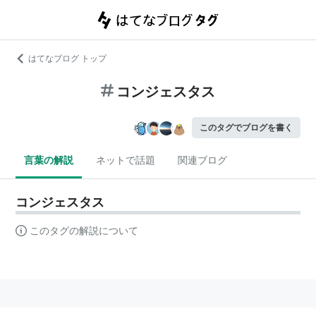
はてなブログ トップ
コンジェスタス
このタグでブログを書く
言葉の解説
ネットで話題
関連ブログ
コンジェスタス
このタグの解説について