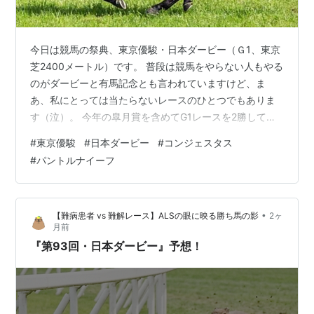
今日は競馬の祭典、東京優駿・日本ダービー（Ｇ1、東京
芝2400メートル）です。 普段は競馬をやらない人もやる
のがダービーと有馬記念とも言われていますけど、ま
あ、私にとっては当たらないレースのひとつでもありま
す（泣）。 今年の皐月賞を含めてG1レースを2勝してい
るロブチェンが参戦し、間違いなく1番人気になるでしょ
#
東京優駿
#
日本ダービー
#
コンジェスタス
う。 皐月賞とダービーはコースと距離も違い、全く性質
#
パントルナイーフ
の異なるレースですし、ましてや今年の皐月賞はレコー
ドタイムでの決着でしたから、同じような結果にはなら
ないと思います。 ただし、調教で最もよく見えたのはロ
•
【難病患者 vs 難解レース】ALSの眼に映る勝ち馬の影
2ヶ
ブチェンでした。 難関ですが、これを負かすことを期待
月前
する2頭をピックアップしておきま…
『第93回・日本ダービー』予想！