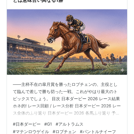
――主枠不在の皐月賞を勝ったロブチェンの、主役とし
て臨んで差しで勝ち切った一戦、これがやはり最大のト
ピックスでしょう。 目次 日本ダービー 2026 レース結果
ホネ的! レース回顧 / レース分析 日本ダービー 2026 レー
ス全体のふり返り 日本ダービー 2026 各馬ふり返り 予想
と結果 アルトラムス マテンロウゲイル ロブチェン パン
#
日本ダービー
#
G1
#
アルトラムス
トルナイーフ / バステール / グリーンエナジー / リアライ
#
マテンロウゲイル
#
ロブチェン
#
パントルナイーフ