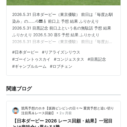
2026.5.31 日本ダービー（東京優駿） 前日は「毎度お馴
染み」の……🐴🎹🎸 前口上 予想 結果 ふりかえり
2026.5.31 目黒記念 前口上という名の無駄話 予想 結果
ふりかえり 2026.5.30 葵S 予想 結果 ふりかえり
2026.5.31 日本ダービー（東京優駿） 前日は「毎度お馴
染み」の……🐴🎹🎸 年２回、有馬記念とこのダービー前
#
日本ダービー
#
リアライズシリウス
日に行われる恒例行事「予想ライブ」に行って参りまし
#
ゴーイントゥスカイ
#
コンジェスタス
#
目黒記念
た( ´ ▽ ` )ﾉ 恒例行事なのですが、訪れる街・お店が度々
#
ギャンブルルーム
#
ロブチェン
変わっておりまして、今回は阿佐ヶ谷駅近くの「Live Bar
ロンサム」さんにおじゃましました。 出演者の方々の予
想はこんな感じでし…
関連ブログ
競馬予想のホネ【坂路ビシビシの日々〜 重賞予想と追い切り
•
注目馬＆レース回顧】
2ヶ月前
【日本ダービー 2026 レース回顧・結果】一冠目
とは意味合い異なる1勝